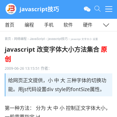
javascript技巧
首页
编程
手机
软件
硬件
教程
平面
服务器
首页
网络编程
JavaScript
javascript技巧
>
>
>
> javascript 文字大小 设置
javascript 改变字体大小方法集合
原
创
2009-06-26 13:15:51
作者：
给网页正文提供，小 中 大 三种字体的切换功
能。用js代码设置div style的fontSize属性。
第一种方法： 分为 大 中 小 控制正文字体大小，
一般需要指定 id