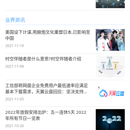
业界资讯
美国设下计谋,用娘炮文化重塑日本,已影响至
中国
2021-11-19
时空伴随者是什么意思?时空伴随者介绍
2021-11-09
工信部称网盘企业免费用户最低速率应满足
基本下载需求，天翼云盘回应：坚决支持，
始终
2021-11-05
2022年放假安排出炉：五一连休5天 2022
年所有节日一览表
2021-10-26