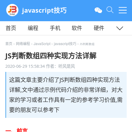
javascript技巧
首页
编程
手机
软件
硬件
教程
平面
服务器
首页
网络编程
JavaScript
javascript技巧
>
>
>
> JS判断数组
JS判断数组四种实现方法详解
2020-06-29 15:58:34
作者：听风是风
这篇文章主要介绍了JS判断数组四种实现方法
详解,文中通过示例代码介绍的非常详细，对大
家的学习或者工作具有一定的参考学习价值,需
要的朋友可以参考下
一、前言