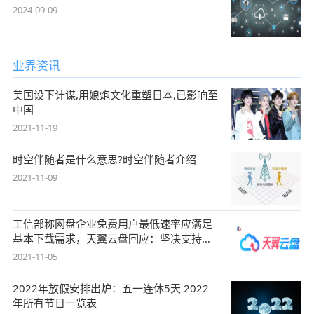
2024-09-09
业界资讯
美国设下计谋,用娘炮文化重塑日本,已影响至
中国
2021-11-19
时空伴随者是什么意思?时空伴随者介绍
2021-11-09
工信部称网盘企业免费用户最低速率应满足
基本下载需求，天翼云盘回应：坚决支持，
始终
2021-11-05
2022年放假安排出炉：五一连休5天 2022
年所有节日一览表