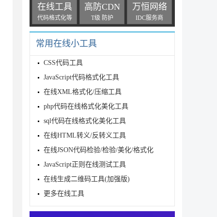
在线工具
高防CDN
万恒网络
代码格式化等
T级 防护
IDC服务商
常用在线小工具
CSS代码工具
JavaScript代码格式化工具
apse" align=center width=400 bordercolor=blac
在线XML格式化/压缩工具
php代码在线格式化美化工具
的留言本吼吼吼</font>

sql代码在线格式化美化工具
在线HTML转义/反转义工具
在线JSON代码检验/检验/美化/格式化
JavaScript正则在线测试工具
在线生成二维码工具(加强版)
更多在线工具
dding="0" bordercolor="#808080" style="border