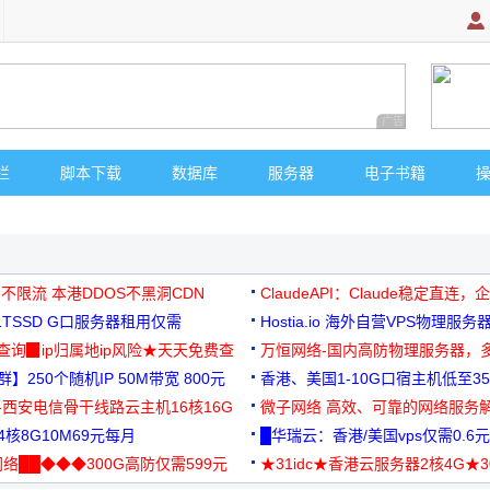
广告 商业广告，理
栏
脚本下载
数据库
服务器
电子书籍
 不限流 本港DDOS不黑洞CDN
ClaudeAPI：Claude稳定直连
G1TSSD G口服务器租用仅需
Hostia.io 海外自营VPS物理服务
可免费测试
址查询▉ip归属地ip风险★天天免费查
万恒网络-国内高防物理服务器，
】250个随机IP 50M带宽 800元
99元/月起
香港、美国1-10G口宿主机低至35
-西安电信骨干线路云主机16核16G
微子网络 高效、可靠的网络服务
核8G10M69元每月
█华瑞云：香港/美国vps仅需0.6元
络██◆◆◆300G高防仅需599元
★31idc★香港云服务器2核4G★