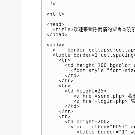
 ?>

<html>

<head>

  <title>欢迎来到陈雨情的留言本吼吼吼
</head>

<body>

  <!-- border-collapse:coll
  <table border=1 cellspacing
    <tr>

      <td height=100 bgcolor=#
        <font style="font-s
      </td>

    </tr>

    <tr>

      <td height=25>

         <a href=send.php>[
         <a href=login.php>[
      </td>

    </tr>

    <tr>

      <td height=200>

        <form method="POST" ac
          <table border="1" w