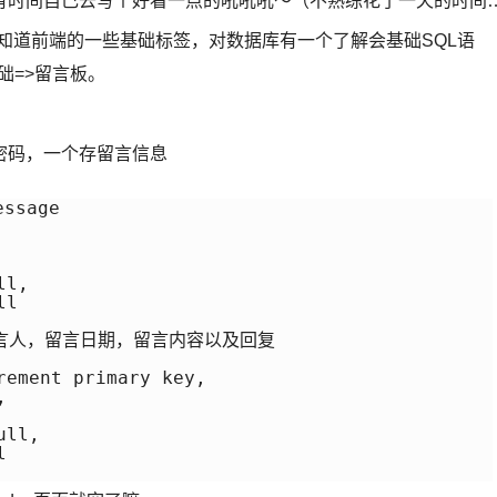
有时间自己去写个好看一点的吼吼吼～（不熟练花了一天的时间
知道前端的一些基础标签，对数据库有一个了解会基础SQL语
础=>留言板。
密码，一个存留言信息
sage

l,

l

留言人，留言日期，留言内容以及回复

ement primary key,



ll,


