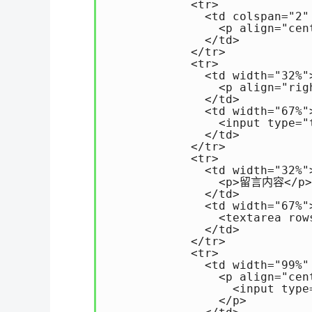
            <tr>

              <td colspan="2" 
                <p align="c
              </td>

            </tr>

            <tr>

              <td width="32%">
                <p align="ri
              </td>

              <td width="67%">
                <input type="
              </td>

            </tr>

            <tr>

              <td width="32%">
                <p>留言内容</p>

              </td>

              <td width="67%">
                <textarea row
              </td>

            </tr>

            <tr>

              <td width="99%" 
                <p align="cent
                  <input type
                </p>
