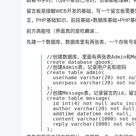
跟着书学的，代码不是自己写的，但是都能理解，
留言板是接触WEB开发的基础，写一个留言板需要
言，PHP基础知识，前段基础+数据库基础+PHP基
前方高能哇（界面真的是吃藕诶…
先建一个数据库，数据库里有两张表，一个存账号
//创建数据库，里面有两张表Admin和Mes
create database gbook;

//创建Admin表，记录用户名和密码

create table admin(

  username varchar(20) not nul
  userpass varchar(20) not nul
);

//创建Message表，记录留言的id，
create table message(

  id int(4) not null auto_incr
  author varchar(20) not null,
  addtime datetime not null,

  content varchar(1000) not nu
  reply varchar(1000) not null
);