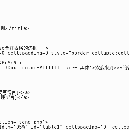
</title>

apse合并表格的边框 -->

=0 cellspadding=0 style="border-collapse:coll
6c6c6c>

ize:30px" color=#ffffff face="黑体">欢迎来到×××
我要写留言]</a> 

管理留言]</a>

tion="send.php">

idth="95%" id="table1" cellspacing="0" cellpa