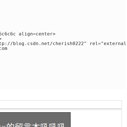
c6c6c align=center>



//blog.csdn.net/cherish0222" rel="external n
om
