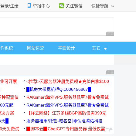
登录/注册
举报中心
关注微信
快捷导航
性选择
广告 商业广告，理
操作系统
网站运营
平面设计
其它
广告 商业广告，理
，企业可开票
<推荐>云服务器注册免费领★充值白拿$100
器
█机房大带宽机柜Q:1006456867█
多种配置仅
RAKsmart海外VPS,服务器低至7折★免费试
00元起
用★
RAKsmart海外VPS,服务器低至7折★免费试
解决方案
用★
【祥云网络】江苏多线BGP高防仅需399元
/天█
服务器租用/托管-域名空间/认准腾佑科技
30天免费试
▉脚本云▉ChatGPT专用服务器 最低仅需