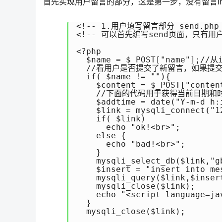
首先实现用户留言的部分，这是第一步，没有留言in
<!-- 1.用户填写留言部分 send.php 
<!-- 可以首先编写send页面，只有
<?php

  $name = $_POST["name"];//
  //看用户是否提交了新留言，如果提交了
  if( $name != ""){

    $content = $_POST["content
    //下面的代码用于获得当前日期和时
    $addtime = date("Y-m-d h
    $link = mysqli_connect("
    if( $link)

      echo "ok!<br>";

    else {

      echo "bad!<br>";

    }

    mysqli_select_db($link,"
    $insert = "insert into me
    mysqli_query($link,$insert
    mysqli_close($link);

    echo "<script language=
  }

  mysqli_close($link);
