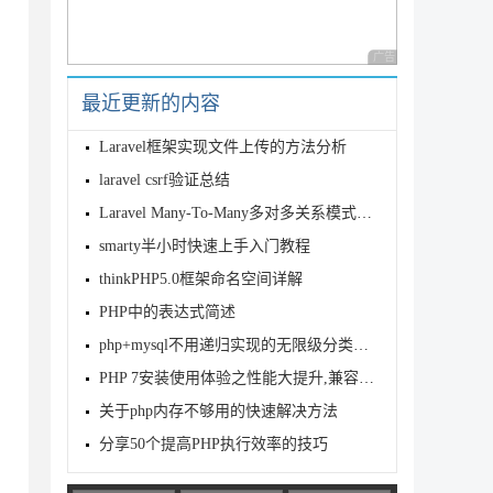
广告 商业广告，理性
最近更新的内容
Laravel框架实现文件上传的方法分析
laravel csrf验证总结
Laravel Many-To-Many多对多关系模式示例详解
smarty半小时快速上手入门教程
thinkPHP5.0框架命名空间详解
PHP中的表达式简述
php+mysql不用递归实现的无限级分类实例(非递归)
name','$addtime','$content','')";

PHP 7安装使用体验之性能大提升,兼容性强,扩展支持不够（升级PHP要谨慎
关于php内存不够用的快速解决方法
n.href='index.php';</script>";

分享50个提高PHP执行效率的技巧