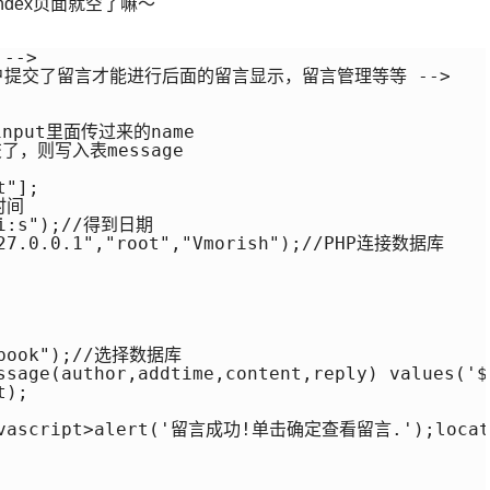
dex页面就空了嘛～
-->

用户提交了留言才能进行后面的留言显示，留言管理等等 -->

从input里面传过来的name

，则写入表message

"];

间

:i:s");//得到日期

127.0.0.1","root","Vmorish");//PHP连接数据库

gbook");//选择数据库

ssage(author,addtime,content,reply) values('$
);

javascript>alert('留言成功!单击确定查看留言.');locatio