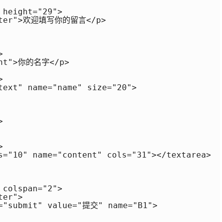
height="29">

enter">欢迎填写你的留言</p>



ght">你的名字</p>



text" name="name" size="20">





s="10" name="content" cols="31"></textarea>

colspan="2">

er">

="submit" value="提交" name="B1">
