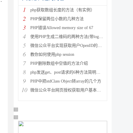
…
1
php获取数组长度的方法（有实例）
2
PHP保留两位小数的几种方法
3
PHP错误Allowed memory size of 67
4
使用PHP生成二维码的两种方法(带logo图像)
5
微信公众平台实现获取用户OpenID的方法
6
教你如何使用php session
7
PHP删除数组中空值的方法介绍
8
php发送get、post请求的6种方法简明总结
9
PHP中把stdClass Object转array的几个方
10
微信公众平台网页授权获取用户基本信息中授权回调域名设置的变动
广告 商业广告，理性选择
广告 商业广告，理性选择