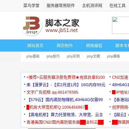
菜鸟学堂
服务器常用软件
主机测评网
在线工具
网站首页
网页制作
网络编程
脚本专
php基础
php技巧
php实例
php文摘
php模板
<推荐>云服务器注册免费领★充值白拿$100
CN2加速
来【菠萝云】-【买2月送1月】16G内存99元
48H64
文字广告招租 qq:461478385
3000+
▉IP地
【579云】国内高防物理机,40H64G仅需99
【香港站群
元
█机房大带宽机柜Q:1006456867█
创梦网络
【高电机柜】算力托管租赁、大带宽、云主
88元/月
【超云】4
机
香港美国CN2/国内高防服务器██全科云██
██群英网