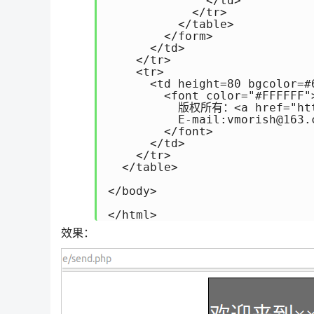
              </td>

            </tr>

          </table>

        </form>

      </td>

    </tr>

    <tr>

      <td height=80 bgcolor=#6
        <font color="#FFFFFF">
          版权所有：<a href="http:
          E-mail:vmorish@163.c
        </font>

      </td>

    </tr>

  </table>

</body>

</html>
效果：