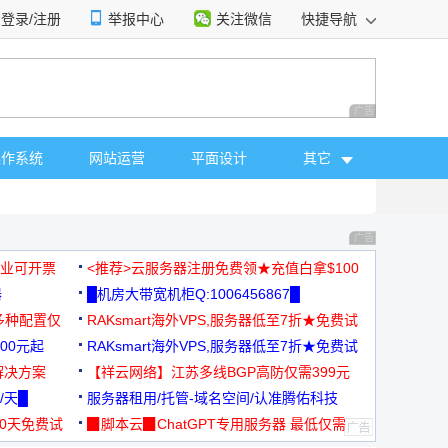
登录/注册
举报中心
关注微信
快捷导航
性选择
广告 商业广告，理
操作系统
网站运营
平面设计
其它
广告 商业广告，理
，企业可开票
<推荐>云服务器注册免费领★充值白拿$100
器
█机房大带宽机柜Q:1006456867█
多种配置仅
RAKsmart海外VPS,服务器低至7折★免费试
00元起
用★
RAKsmart海外VPS,服务器低至7折★免费试
解决方案
用★
【祥云网络】江苏多线BGP高防仅需399元
/天█
服务器租用/托管-域名空间/认准腾佑科技
30天免费试
▉脚本云▉ChatGPT专用服务器 最低仅需