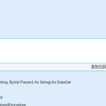
复制代
ring, ByVal Param1 As String) As DataSet
nd
oredProcedure