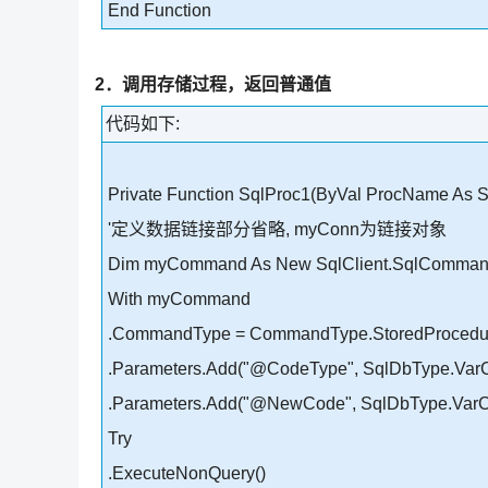
End Function
2．调用存储过程，返回普通值
代码如下:
Private Function SqlProc1(ByVal ProcName As St
'定义数据链接部分省略, myConn为链接对象
Dim myCommand As New SqlClient.SqlComman
With myCommand
.CommandType = CommandType.StoredProcedu
.Parameters.Add("@CodeType", SqlDbType.Var
.Parameters.Add("@NewCode", SqlDbType.VarChar
Try
.ExecuteNonQuery()