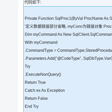
代码如下:
Private Function SqlProc1(ByVal ProcName As S
'定义数据链接部分省略, myConn为链接对象 Pr
Dim myCommand As New SqlClient.SqlComman
With myCommand
.CommandType = CommandType.StoredProcedu
.Parameters.Add("@CodeType", SqlDbType.Var
Try
.ExecuteNonQuery()
Return True
Catch ex As Exception
Return False
End Try