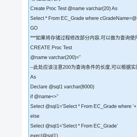
Create Proc Test @name varchar(20) As
Select * From EC_Grade where cGradeName=
GO
***如果将存储过程修改部分内容,可以做为查询使
CREATE Proc Test
@name varchar(200)=''
--此处应该注意200为查询条件的长度,可以根据
As
Declare @sql1 varchar(8000)
if @name<>''
Select @sql1='Select * From EC_Grade where 
else
Select @sql1='Select * From EC_Grade'
exec(@sql1)