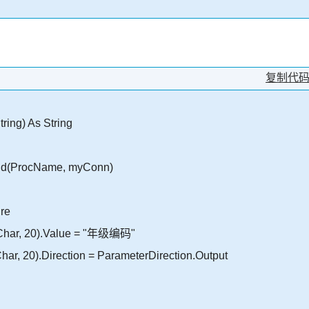
复制代
ring) As String
d(ProcName, myConn)
re
Char, 20).Value = "年级编码"
, 20).Direction = ParameterDirection.Output