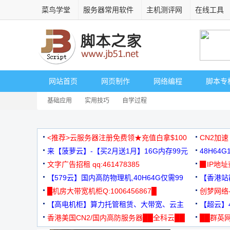
菜鸟学堂
服务器常用软件
主机测评网
在线工具
网站首页
网页制作
网络编程
脚本专
基础应用
实用技巧
自学过程
<推荐>云服务器注册免费领★充值白拿$100
CN2加速
来【菠萝云】-【买2月送1月】16G内存99元
48H64
文字广告招租 qq:461478385
3000+
▉IP地
【579云】国内高防物理机,40H64G仅需99
【香港站群
元
█机房大带宽机柜Q:1006456867█
创梦网络
【高电机柜】算力托管租赁、大带宽、云主
88元/月
【超云】4
机
香港美国CN2/国内高防服务器██全科云██
██群英网