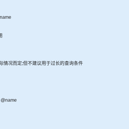
@name
用
实际情况而定;但不建议用于过长的查询条件
'+ @name