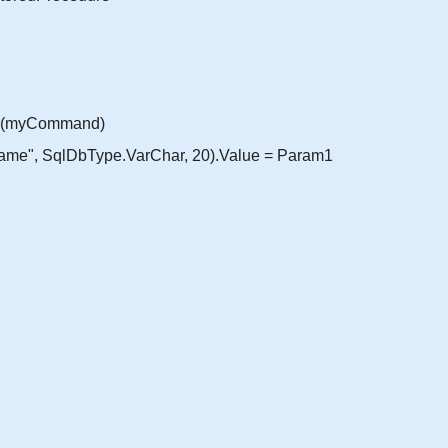
er(myCommand)
me", SqlDbType.VarChar, 20).Value = Param1