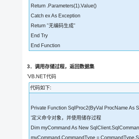
Return .Parameters(1).Value()
Catch ex As Exception
Return "无编码生成"
End Try
End Function
3．调用存储过程，返回数据集
'VB.NET代码
代码如下:
Private Function SqlProc2(ByVal ProcName As St
'定义命令对象，并使用储存过程
Dim myCommand As New SqlClient.SqlComma
myCommand.CommandType = CommandType.St