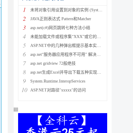
码
1
未将对象引用设置到对象的实例 (System.NullRef
2
JAVA正则表达式 Pattern和Matcher
3
asp.net(c#)网页跳转七种方法小结
4
未能加载文件或程序集“XXX”或它的某一个依赖项。试图加载格
5
ASP.NET中的几种弹出框提示基本实现方法
6
asp.net“服务器应用程序不可用” 解决方法
7
asp.net gridview 72般绝技
8
asp.net生成Excel并导出下载五种实现方法
9
System.Runtime.InteropServices
10
ASP.NET对路径"xxxxx"的访问
广告 商业广告，理性选择