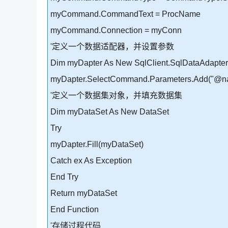
myCommand.CommandText = ProcName
myCommand.Connection = myConn
'定义一个数据适配器，并设置参数
Dim myDapter As New SqlClient.SqlDataAdapt
myDapter.SelectCommand.Parameters.Add("@na
'定义一个数据集对象，并填充数据集
Dim myDataSet As New DataSet
Try
myDapter.Fill(myDataSet)
Catch ex As Exception
End Try
Return myDataSet
End Function
'存储过程代码