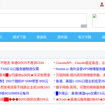
广告 商业广告，理
栏
脚本下载
数据库
服务器
电子书籍
 不限流 本港DDOS不黑洞CDN
ClaudeAPI：Claude稳定直连
G1TSSD G口服务器租用仅需
Hostia.io 海外自营VPS物理服务
可免费测试
址查询▉ip归属地ip风险★天天免费查
万恒网络-国内高防物理服务器，
】250个随机IP 50M带宽 800元
99元/月起
香港、美国1-10G口宿主机低至35
-西安电信骨干线路云主机16核16G
微子网络 高效、可靠的网络服务
核8G10M69元每月
█华瑞云：香港/美国vps仅需0.6元
络██◆◆◆300G高防仅需599元
★31idc★香港云服务器2核4G★