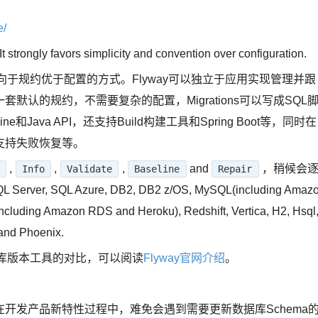
e/
t strongly favors simplicity and convention over configuration.
向于规约优于配置的方式。Flyway可以独立于应用实现管理并跟
认的规约，不需要复杂的配置，Migrations可以写成SQL
和Java API，还支持Build构建工具和Spring Boot等，同时在
支持失败恢复等。
,
,
,
and
，稍候会
Info
Validate
Baseline
Repair
 SQL Azure, DB2, DB2 z/OS, MySQL(including Amaz
luding Amazon RDS and Heroku), Redshift, Vertica, H2, Hsql
and Phoenix.
据库版本工具的对比，可以阅读
Flyway官网介绍
。
开发产品新特性过程中，难免会遇到需要更新数据库Schema