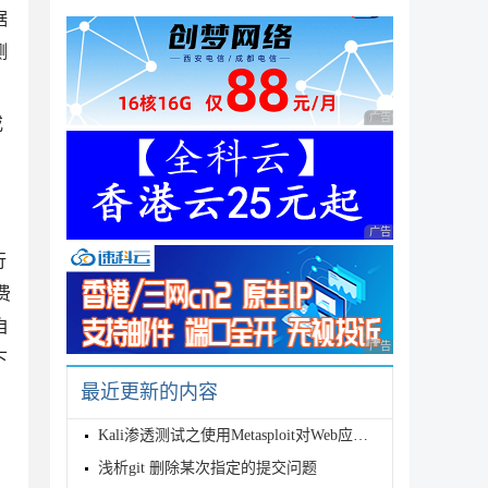
据
测
广告 商业广告，理性
或
广告 商业广告，理性
行
费
自
广告 商业广告，理性
下
最近更新的内容
Kali渗透测试之使用Metasploit对Web应用的攻击
浅析git 删除某次指定的提交问题