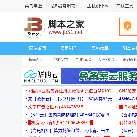
菜鸟学堂
服务器常用软件
主机测评网
在线工具
网站首页
网页制作
网络编程
脚本专
JavaScript
ASP.NET
PHP编程
AJAX相关
正则表
安全相关
网页播放器
其它综合
Dart
<推荐>云服务器注册免费领★充值白拿$100
CN2加速
来【菠萝云】-【买2月送1月】16G内存99元
48H64
文字广告招租 qq:461478385
3000+
▉IP地
【579云】国内高防物理机,40H64G仅需99
【香港站群
元
█机房大带宽机柜Q:1006456867█
创梦网络
【高电机柜】算力托管租赁、大带宽、云主
88元/月
【超云】4