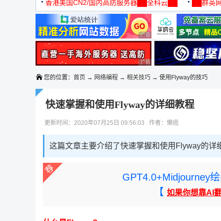
机
香港美国CN2/国内高防服务器██全科云██
██群英网
◆◆◆
广告 商业广告，理性选择
广告 商业广告，理性选择
您的位置：
首页
→
网络编程
→
相关技巧
→ 使用Flyway的技巧
快速掌握和使用Flyway的详细教程
更新时间：2020年07月25日 09:56:03 作者：懒癌
这篇文章主要介绍了快速掌握和使用Flyway的详
GPT4.0+Midjou
【
如果你想靠AI