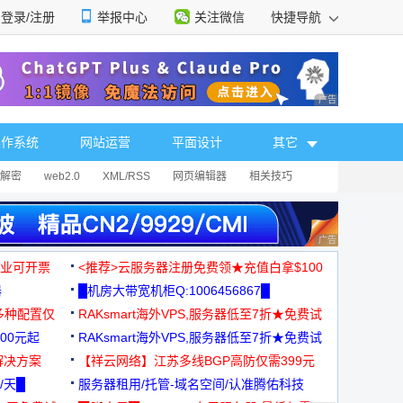
登录/注册
举报中心
关注微信
快捷导航
性选择
广告 商业广告，理
操作系统
网站运营
平面设计
其它
解密
web2.0
XML/RSS
网页编辑器
相关技巧
广告 商业广告，理
，企业可开票
<推荐>云服务器注册免费领★充值白拿$100
器
█机房大带宽机柜Q:1006456867█
多种配置仅
RAKsmart海外VPS,服务器低至7折★免费试
00元起
用★
RAKsmart海外VPS,服务器低至7折★免费试
解决方案
用★
【祥云网络】江苏多线BGP高防仅需399元
/天█
服务器租用/托管-域名空间/认准腾佑科技