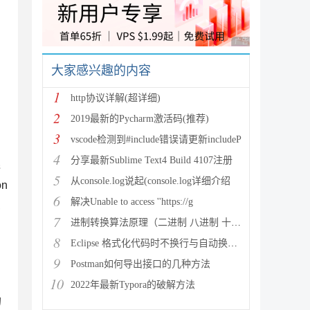
广告 商业广告，理性
大家感兴趣的内容
1
脚
http协议详解(超详细)
2
2019最新的Pycharm激活码(推荐)
3
vscode检测到#include错误请更新includeP
4
分享最新Sublime Text4 Build 4107注册
逐
5
从console.log说起(console.log详细介绍
on
6
解决Unable to access ''https://g
,
7
进制转换算法原理（二进制 八进制 十进制 十六进制）
8
Eclipse 格式化代码时不换行与自动换行的实现方法
9
Postman如何导出接口的几种方法
10
2022年最新Typora的破解方法
的