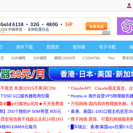
广告 商业广告，理
栏
脚本下载
数据库
服务器
电子书籍
达式
ASP编程
JSP编程
编程10000问
CSS/HTML
Flex
脚本加
 不限流 本港DDOS不黑洞CDN
ClaudeAPI：Claude稳定直连
G1TSSD G口服务器租用仅需
Hostia.io 海外自营VPS物理服务
可免费测试
址查询▉ip归属地ip风险★天天免费查
万恒网络-国内高防物理服务器，
】250个随机IP 50M带宽 800元
99元/月起
香港、美国1-10G口宿主机低至35
-西安电信骨干线路云主机16核16G
微子网络 高效、可靠的网络服务
核8G10M69元每月
█华瑞云：香港/美国vps仅需0.6元