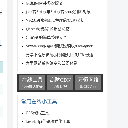
Git如何合并多次提交
json转String与String转json及判断对象类型示例代码
解
VS2019创建MFC程序的实现方法
git stash(储藏)的用法总结
Git命令的简单整理大全
_
Skywalking-agent调试说明以trace-ignore为例
分享下程序员/设计师能用上的 75 份速查表
大型网站架构演变和知识体系
在线工具
高防CDN
万恒网络
代码格式化等
T级 防护
IDC服务商
常用在线小工具
CSS代码工具
JavaScript代码格式化工具