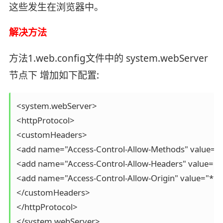
这些发生在浏览器中。
解决方法
方法1.web.config文件中的 system.webServer
节点下 增加如下配置:
<system.webServer>

<httpProtocol>

<customHeaders>

<add name="Access-Control-Allow-Methods" value="
<add name="Access-Control-Allow-Headers" value="x-r
<add name="Access-Control-Allow-Origin" value="*" />
</customHeaders>

</httpProtocol>

</system.webServer>