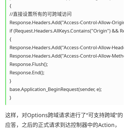
{

//直接设置所有的可跨域访问

Response.Headers.Add("Access-Control-Allow-Origin",
if (Request.Headers.AllKeys.Contains("Origin") &
{

Response.Headers.Add("Access-Control-Allow-Headers",
Response.Headers.Add("Access-Control-Allow-Methods",
Response.Flush();

Response.End();

}

base.Application_BeginRequest(sender, e);

}
这样，对Options跨域请求进行了“可支持跨域”的
应答，之后的正式请求到达控制器中的Action，