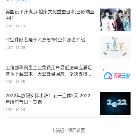
美国设下计谋,用娘炮文化重塑日本,已影响至
中国
2021-11-19
时空伴随者是什么意思?时空伴随者介绍
2021-11-09
工信部称网盘企业免费用户最低速率应满足
基本下载需求，天翼云盘回应：坚决支持，
始终
2021-11-05
2022年放假安排出炉：五一连休5天 2022
年所有节日一览表
2021-10-26
电脑版
-
返回首页