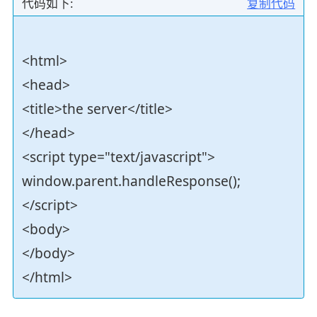
代码如下:
复制代码
<html>
<head>
<title>the server</title>
</head>
<script type="text/javascript">
window.parent.handleResponse();
</script>
<body>
</body>
</html>