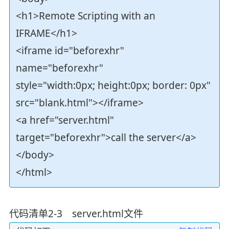
<h1>Remote Scripting with an
IFRAME</h1>
<iframe id="beforexhr"
name="beforexhr"
style="width:0px; height:0px; border: 0px"
src="blank.html"></iframe>
<a href="server.html"
target="beforexhr">call the server</a>
</body>
</html>
代码清单2-3 server.html文件