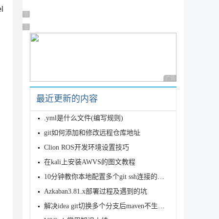
l
广告 商业广告，理性选择
广告 商业广告，理性选择
广告 商业广告，理性
最近更新的内容
.yml是什么文件(编写规则)
git如何添加和修改远程仓库地址
Clion ROS开发环境设置技巧
在kali上安装AWVS的图文教程
10分钟教你本地配置多个git ssh连接的方法
Azkaban3.81.x部署过程及遇到的坑
解决idea git切换多个分支后maven不生效的问题