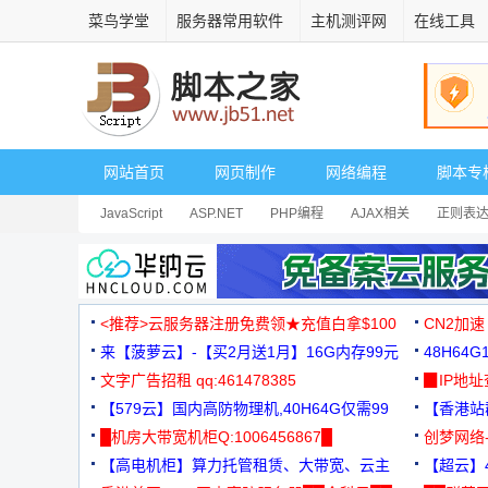
菜鸟学堂
服务器常用软件
主机测评网
在线工具
网站首页
网页制作
网络编程
脚本专
JavaScript
ASP.NET
PHP编程
AJAX相关
正则表
安全相关
网页播放器
其它综合
Dart
<推荐>云服务器注册免费领★充值白拿$100
CN2加速
来【菠萝云】-【买2月送1月】16G内存99元
48H64
文字广告招租 qq:461478385
3000+
▉IP地
【579云】国内高防物理机,40H64G仅需99
【香港站群
元
█机房大带宽机柜Q:1006456867█
创梦网络
【高电机柜】算力托管租赁、大带宽、云主
88元/月
【超云】4