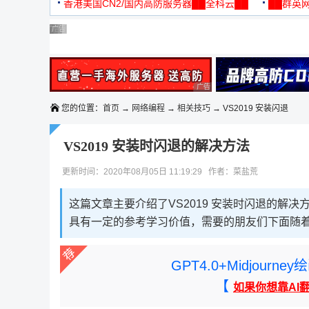
机
香港美国CN2/国内高防服务器██全科云██
██群英网
◆◆◆
广告 商业广告，理性选择
广告 商业广告，理性选择
广告 商业广告，理性选择
广告 商业广告，理性选择
广告 商业广告，理性选择
广告 商业广告，理性选择
您的位置：
首页
→
网络编程
→
相关技巧
→ VS2019 安装闪退
VS2019 安装时闪退的解决方法
更新时间：2020年08月05日 11:19:29 作者：菜盐荒
这篇文章主要介绍了VS2019 安装时闪退的解
具有一定的参考学习价值，需要的朋友们下面随
GPT4.0+Midjou
【
如果你想靠AI