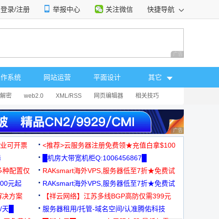
登录/注册
举报中心
关注微信
快捷导航
性选择
广告 商业广告，理
操作系统
网站运营
平面设计
其它
解密
web2.0
XML/RSS
网页编辑器
相关技巧
广告 商业广告，理
，企业可开票
<推荐>云服务器注册免费领★充值白拿$100
器
█机房大带宽机柜Q:1006456867█
多种配置仅
RAKsmart海外VPS,服务器低至7折★免费试
00元起
用★
RAKsmart海外VPS,服务器低至7折★免费试
解决方案
用★
【祥云网络】江苏多线BGP高防仅需399元
/天█
服务器租用/托管-域名空间/认准腾佑科技