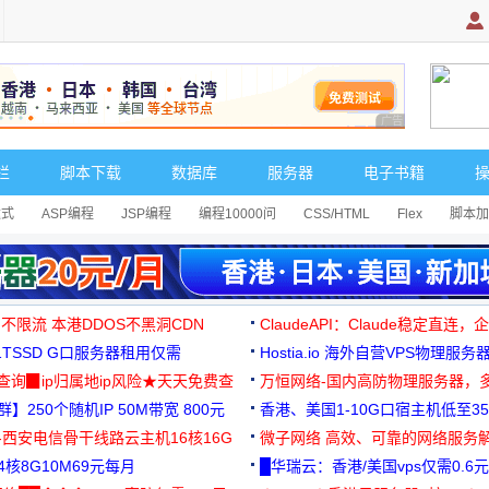
广告 商业广告，理
栏
脚本下载
数据库
服务器
电子书籍
达式
ASP编程
JSP编程
编程10000问
CSS/HTML
Flex
脚本加
 不限流 本港DDOS不黑洞CDN
ClaudeAPI：Claude稳定直连
G1TSSD G口服务器租用仅需
Hostia.io 海外自营VPS物理服务
可免费测试
址查询▉ip归属地ip风险★天天免费查
万恒网络-国内高防物理服务器，
】250个随机IP 50M带宽 800元
99元/月起
香港、美国1-10G口宿主机低至35
-西安电信骨干线路云主机16核16G
微子网络 高效、可靠的网络服务
核8G10M69元每月
█华瑞云：香港/美国vps仅需0.6元