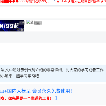
络██◆◆◆300G高防仅需599元
★31idc★香港云服务器2核4G★
用◆
广告 商业广告，理性选择
广告 商业广告，理性选择
广告 商业广告，理性选择
广告 商业广告，理性选择
决方法,文中通过示例代码介绍的非常详细，对大家的学习或者工作
着小编来一起学习学习吧
rney绘画+国内大模型 会员永久免费使用！
】
翻身，你先需要一个靠谱的工具！