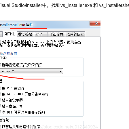
l Studio\Installer中，找到vs_installer.exe 和 vs_installershe