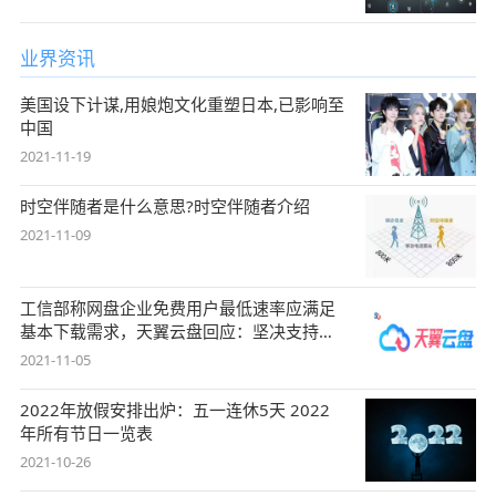
业界资讯
美国设下计谋,用娘炮文化重塑日本,已影响至
中国
2021-11-19
时空伴随者是什么意思?时空伴随者介绍
2021-11-09
工信部称网盘企业免费用户最低速率应满足
基本下载需求，天翼云盘回应：坚决支持，
始终
2021-11-05
2022年放假安排出炉：五一连休5天 2022
年所有节日一览表
2021-10-26