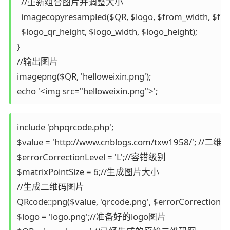
  //重新组合图片并调整大小  

  imagecopyresampled($QR, $logo, $from_width, $from_
  $logo_qr_height, $logo_width, $logo_height);  

}  

//输出图片  

imagepng($QR, 'helloweixin.png');  

echo '<img src="helloweixin.png">';
include 'phpqrcode.php';  

$value = 'http://www.cnblogs.com/txw1958/'; //二维
$errorCorrectionLevel = 'L';//容错级别  

$matrixPointSize = 6;//生成图片大小  

//生成二维码图片  

QRcode::png($value, 'qrcode.png', $errorCorrectionLevel
$logo = 'logo.png';//准备好的logo图片  
