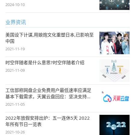
2024-10-10
业界资讯
美国设下计谋,用娘炮文化重塑日本,已影响至
中国
2021-11-19
时空伴随者是什么意思?时空伴随者介绍
2021-11-09
工信部称网盘企业免费用户最低速率应满足
基本下载需求，天翼云盘回应：坚决支持，
始终
2021-11-05
2022年放假安排出炉：五一连休5天 2022
年所有节日一览表
2021-10-26