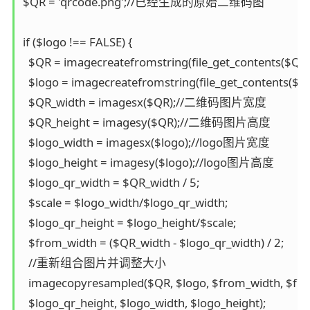
$QR = 'qrcode.png';//已经生成的原始二维码图  

if ($logo !== FALSE) {  

  $QR = imagecreatefromstring(file_get_contents($QR));
  $logo = imagecreatefromstring(file_get_contents($logo
  $QR_width = imagesx($QR);//二维码图片宽度  

  $QR_height = imagesy($QR);//二维码图片高度  

  $logo_width = imagesx($logo);//logo图片宽度  

  $logo_height = imagesy($logo);//logo图片高度  

  $logo_qr_width = $QR_width / 5;  

  $scale = $logo_width/$logo_qr_width;  

  $logo_qr_height = $logo_height/$scale;  

  $from_width = ($QR_width - $logo_qr_width) / 2;  

  //重新组合图片并调整大小  

  imagecopyresampled($QR, $logo, $from_width, $from_
  $logo_qr_height, $logo_width, $logo_height);  
