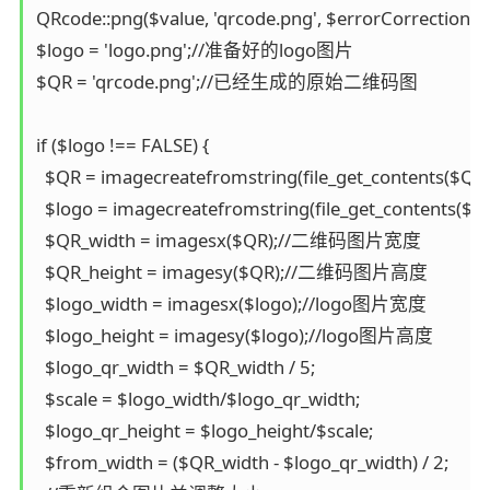
QRcode::png($value, 'qrcode.png', $errorCorrectionLevel
$logo = 'logo.png';//准备好的logo图片  

$QR = 'qrcode.png';//已经生成的原始二维码图  

if ($logo !== FALSE) {  

  $QR = imagecreatefromstring(file_get_contents($QR));
  $logo = imagecreatefromstring(file_get_contents($logo
  $QR_width = imagesx($QR);//二维码图片宽度  

  $QR_height = imagesy($QR);//二维码图片高度  

  $logo_width = imagesx($logo);//logo图片宽度  

  $logo_height = imagesy($logo);//logo图片高度  

  $logo_qr_width = $QR_width / 5;  

  $scale = $logo_width/$logo_qr_width;  

  $logo_qr_height = $logo_height/$scale;  

  $from_width = ($QR_width - $logo_qr_width) / 2;  
