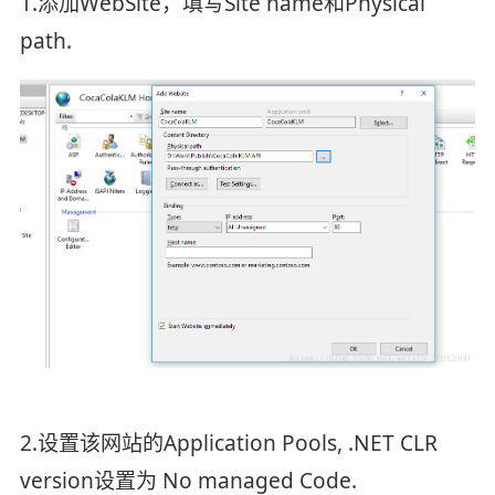
1.添加WebSite，填写Site name和Physical
path.
2.设置该网站的Application Pools, .NET CLR
version设置为 No managed Code.