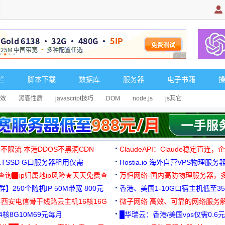
广告 商业广告，理
栏
脚本下载
数据库
服务器
电子书籍
效
黑客性质
javascript技巧
DOM
node.js
js其它
 不限流 本港DDOS不黑洞CDN
ClaudeAPI：Claude稳定直连
G1TSSD G口服务器租用仅需
Hostia.io 海外自营VPS物理服务
可免费测试
址查询▉ip归属地ip风险★天天免费查
万恒网络-国内高防物理服务器，
】250个随机IP 50M带宽 800元
99元/月起
香港、美国1-10G口宿主机低至35
-西安电信骨干线路云主机16核16G
微子网络 高效、可靠的网络服务
核8G10M69元每月
█华瑞云：香港/美国vps仅需0.6元