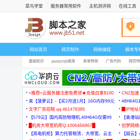
菜鸟学堂
服务器常用软件
主机测评网
在线工具
网站首页
网页制作
网络编程
脚本专
基础知识
javascript类库
表单特效
广告代码
网页特
<推荐>云服务器注册免费领★充值白拿$100
CN2加速
来【菠萝云】-【买2月送1月】16G内存99元
48H64
文字广告招租 qq:461478385
3000+
▉IP地
【579云】国内高防物理机,40H64G仅需99
【香港站群
元
█机房大带宽机柜Q:1006456867█
创梦网络
【高电机柜】算力托管租赁、大带宽、云主
88元/月
【超云】4