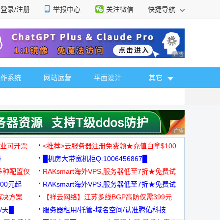
登录/注册
举报中心
关注微信
快捷导航
性选择
广告 商业广告，理
操作系统
网站运营
平面设计
其它
广告 商业广告，理
，企业可开票
<推荐>云服务器注册免费领★充值白拿$100
器
█机房大带宽机柜Q:1006456867█
多种配置仅
RAKsmart海外VPS,服务器低至7折★免费试
00元起
用★
RAKsmart海外VPS,服务器低至7折★免费试
解决方案
用★
【祥云网络】江苏多线BGP高防仅需399元
/天█
服务器租用/托管-域名空间/认准腾佑科技