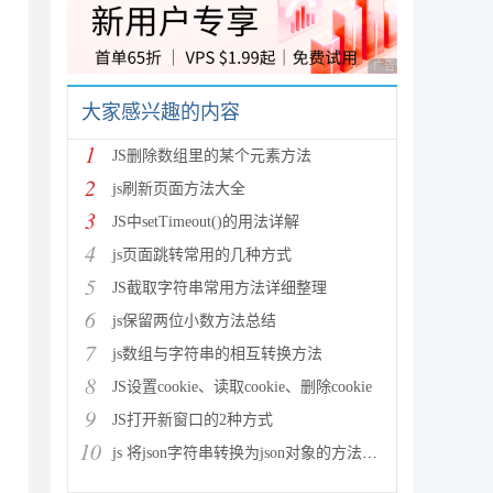
广告 商业广告，理性
大家感兴趣的内容
1
JS删除数组里的某个元素方法
2
js刷新页面方法大全
3
JS中setTimeout()的用法详解
4
js页面跳转常用的几种方式
5
JS截取字符串常用方法详细整理
6
js保留两位小数方法总结
7
js数组与字符串的相互转换方法
8
JS设置cookie、读取cookie、删除cookie
9
JS打开新窗口的2种方式
10
js 将json字符串转换为json对象的方法解析