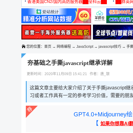
机
香港美国CN2/国内高防服务器██全科云██
██群英网
◆◆◆
广告 商业广告，理性选择
广告 商业广告，理性选择
您的位置：
首页
→
网络编程
→
JavaScript
→
javascript技巧
→ 手撕
夯基础之手撕javascript继承详解
更新时间：2020年11月09日 15:41:21 作者：唐_银
这篇文章主要给大家介绍了关于手撕javascri
习或者工作具有一定的参考学习价值，需要的朋
GPT4.0+Midjou
【
如果你想靠AI