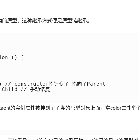
类的原型，这种继承方式便是原型链继承。
on () {

t() // constructor指针变了 指向了Parent

= Child // 手动修复

，父类Parent的实例属性被挂到了子类的原型对象上面，拿color属性举