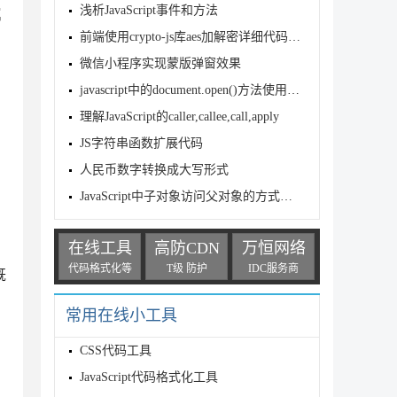
浅析JavaScript事件和方法
属
前端使用crypto-js库aes加解密详细代码示例
微信小程序实现蒙版弹窗效果
javascript中的document.open()方法使用介绍
理解JavaScript的caller,callee,call,apply
JS字符串函数扩展代码
人民币数字转换成大写形式
JavaScript中子对象访问父对象的方式详解
在线工具
高防CDN
万恒网络
代码格式化等
T级 防护
IDC服务商
既
常用在线小工具
。
CSS代码工具
JavaScript代码格式化工具