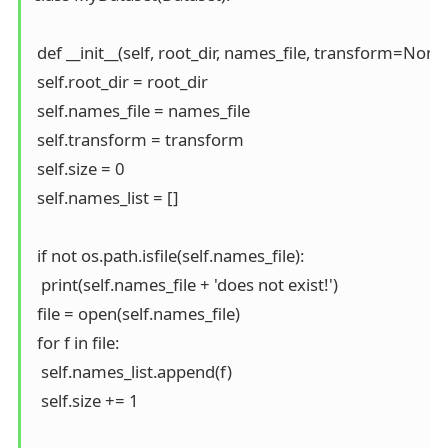
 def __init__(self, root_dir, names_file, transform=None):
 self.root_dir = root_dir

 self.names_file = names_file

 self.transform = transform

 self.size = 0

 self.names_list = []

 if not os.path.isfile(self.names_file):

  print(self.names_file + 'does not exist!')

 file = open(self.names_file)

 for f in file:

  self.names_list.append(f)

  self.size += 1
