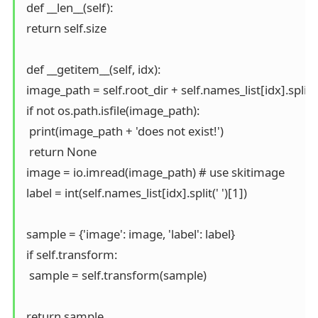
 def __len__(self):

 return self.size

 def __getitem__(self, idx):

 image_path = self.root_dir + self.names_list[idx].split(' '
 if not os.path.isfile(image_path):

  print(image_path + 'does not exist!')

  return None

 image = io.imread(image_path) # use skitimage

 label = int(self.names_list[idx].split(' ')[1])

 sample = {'image': image, 'label': label}

 if self.transform:

  sample = self.transform(sample)

 return sample