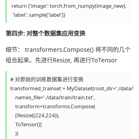
 return {'image': torch.from_numpy(image_new),

  'label': sample['label']}
第四步: 对整个数据集应用变换
细节： transformers.Compose() 将不同的几个
组合起来。先进行Resize, 再进行ToTensor
# 对原始的训练数据集进行变换

transformed_trainset = MyDataset(root_dir='./data/trai
    names_file='./data/train/train.txt',

    transform=transforms.Compose(

    [Resize((224,224)),

    ToTensor()]

    ))