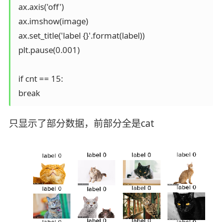
 ax.axis('off')

 ax.imshow(image)

 ax.set_title('label {}'.format(label))

 plt.pause(0.001)

 if cnt == 15:

只显示了部分数据，前部分全是cat