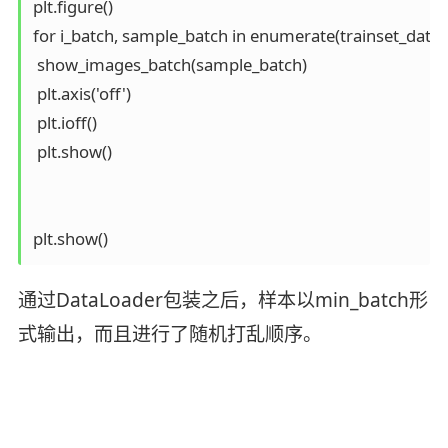
plt.figure()

for i_batch, sample_batch in enumerate(trainset_datalo
 show_images_batch(sample_batch)

 plt.axis('off')

 plt.ioff()

 plt.show()

plt.show()
通过DataLoader包装之后，样本以min_batch形
式输出，而且进行了随机打乱顺序。