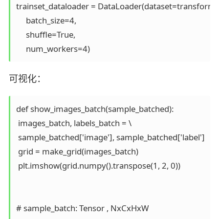
trainset_dataloader = DataLoader(dataset=transformed
     batch_size=4,

     shuffle=True,

可视化：
def show_images_batch(sample_batched):

 images_batch, labels_batch = \

 sample_batched['image'], sample_batched['label']

 grid = make_grid(images_batch)

 plt.imshow(grid.numpy().transpose(1, 2, 0))

# sample_batch: Tensor , NxCxHxW
