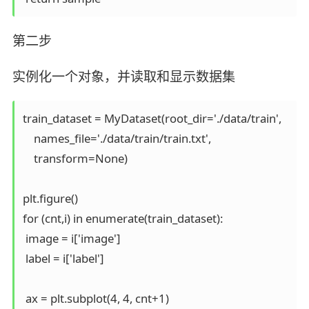
第二步
实例化一个对象，并读取和显示数据集
train_dataset = MyDataset(root_dir='./data/train',

    names_file='./data/train/train.txt',

    transform=None)

plt.figure()

for (cnt,i) in enumerate(train_dataset):

 image = i['image']

 label = i['label']

 ax = plt.subplot(4, 4, cnt+1)
