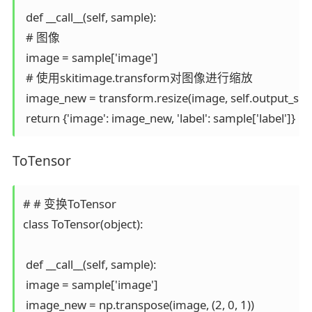
 def __call__(self, sample):

 # 图像

 image = sample['image']

 # 使用skitimage.transform对图像进行缩放

 image_new = transform.resize(image, self.output_size)
 return {'image': image_new, 'label': sample['label']}
ToTensor
# # 变换ToTensor

class ToTensor(object):

 def __call__(self, sample):

 image = sample['image']

 image_new = np.transpose(image, (2, 0, 1))
