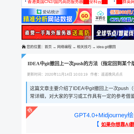
机
香港美国CN2/国内高防服务器██全科云██
██群英网
◆◆◆
广告 商业广告，理性选择
广告 商业广告，理性选择
您的位置：
首页
→
网络编程
→
相关技巧
→ idea git撤回
IDEA中git撤回上一次push的方法（指定回到某个
更新时间：2020年11月14日 10:03:19 作者：遥遥晚风点点
这篇文章主要介绍了IDEA中git撤回上一次pu
常详细，对大家的学习或工作具有一定的参考借
GPT4.0+Midjou
【
如果你想靠AI