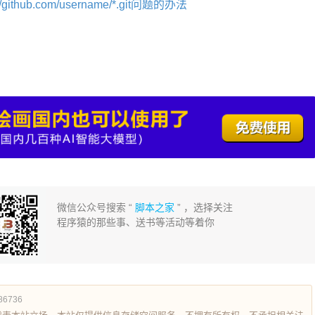
git://github.com/username/*.git问题的办法
微信公众号搜索 “
脚本之家
” ，选择关注
程序猿的那些事、送书等活动等着你
686736