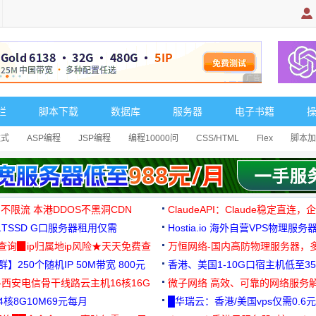
广告 商业广告，理
栏
脚本下载
数据库
服务器
电子书籍
达式
ASP编程
JSP编程
编程10000问
CSS/HTML
Flex
脚本加
 不限流 本港DDOS不黑洞CDN
ClaudeAPI：Claude稳定直连
G1TSSD G口服务器租用仅需
Hostia.io 海外自营VPS物理服务
可免费测试
址查询▉ip归属地ip风险★天天免费查
万恒网络-国内高防物理服务器，
】250个随机IP 50M带宽 800元
99元/月起
香港、美国1-10G口宿主机低至35
-西安电信骨干线路云主机16核16G
微子网络 高效、可靠的网络服务
核8G10M69元每月
█华瑞云：香港/美国vps仅需0.6元