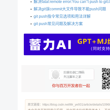
解决fatal:remote error:You can''t push to 
解决git误commit大文件导致不能push问题
git push指令常见选项和用法详解
git push常见问题及解决方案
原文链接：https://blog.csdn.net/Mr_ye931/article/details/109