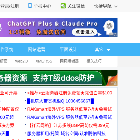
登录/注册
举报中心
关注微信
快捷导航
性选择
广告 商业广告，理
操作系统
网站运营
平面设计
其它
解密
web2.0
XML/RSS
网页编辑器
相关技巧
广告 商业广告，理
，企业可开票
<推荐>云服务器注册免费领★充值白拿$100
器
█机房大带宽机柜Q:1006456867█
多种配置仅
RAKsmart海外VPS,服务器低至7折★免费试
00元起
用★
RAKsmart海外VPS,服务器低至7折★免费试
解决方案
用★
【祥云网络】江苏多线BGP高防仅需399元
/天█
服务器租用/托管-域名空间/认准腾佑科技