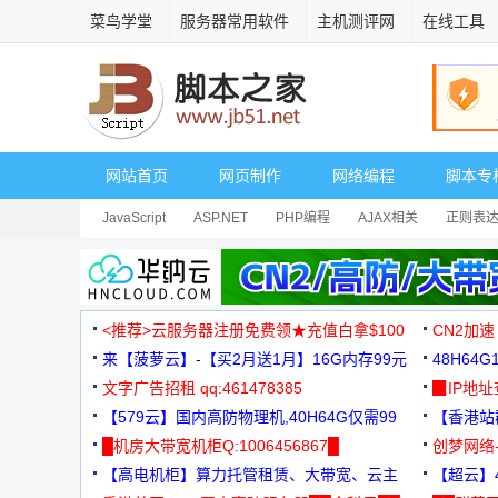
菜鸟学堂
服务器常用软件
主机测评网
在线工具
网站首页
网页制作
网络编程
脚本专
JavaScript
ASP.NET
PHP编程
AJAX相关
正则表
安全相关
网页播放器
其它综合
Dart
<推荐>云服务器注册免费领★充值白拿$100
CN2加速
来【菠萝云】-【买2月送1月】16G内存99元
48H64
文字广告招租 qq:461478385
3000+
▉IP地
【579云】国内高防物理机,40H64G仅需99
【香港站群
元
█机房大带宽机柜Q:1006456867█
创梦网络
【高电机柜】算力托管租赁、大带宽、云主
88元/月
【超云】4