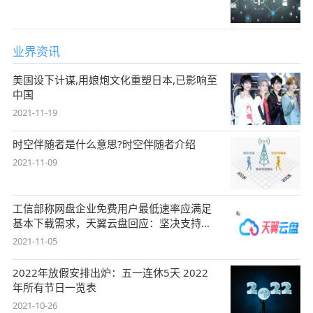
业界资讯
美国设下计谋,用娘炮文化重塑日本,已影响至
中国
2021-11-19
时空伴随者是什么意思?时空伴随者介绍
2021-11-09
工信部称网盘企业免费用户最低速率应满足
基本下载需求，天翼云盘回应：坚决支持，
始终
2021-11-05
2022年放假安排出炉：五一连休5天 2022
年所有节日一览表
2021-10-26