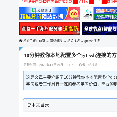
机
香港美国CN2/国内高防服务器██全科云██
██群英网
◆◆◆
广告 商业广告，理性选择
广告 商业广告，理性选择
您的位置：
首页
→
网络编程
→
相关技巧
→ git ssh连接
10分钟教你本地配置多个git ssh连接的
更新时间：2020年11月19日 10:11:19 作者：纳撸多
这篇文章主要介绍了10分钟教你本地配置多个gi
学习或者工作具有一定的参考学习价值，需要的
本文目录