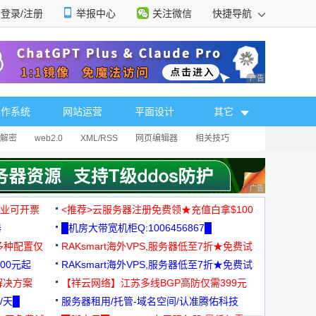
登录/注册
举报中心
关注微信
快捷导航
性选择
广告 商业广告，理
操作系统
网站运营
平面设计
其它
解密
web2.0
XML/RSS
网页编辑器
相关技巧
广告 商业广告，理
，企业可开票
<推荐>云服务器注册免费领★充值白拿$100
器
█机房大带宽机柜Q:1006456867█
多种配置仅
RAKsmart海外VPS,服务器低至7折★免费试
00元起
用★
RAKsmart海外VPS,服务器低至7折★免费试
解决方案
用★
【祥云网络】江苏多线BGP高防仅需399元
/天█
服务器租用/托管-域名空间/认准腾佑科技