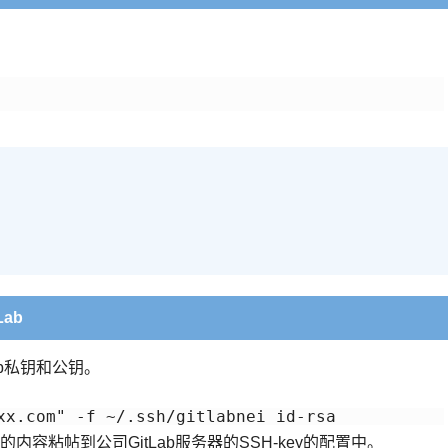
ab
a.pub私钥和公钥。
sa.pub中的内容粘帖到公司GitLab服务器的SSH-key的配置中。