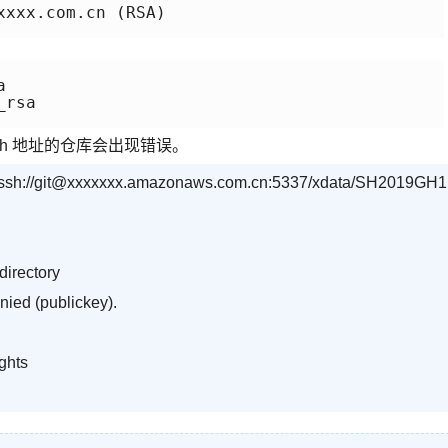
xxx.com.cn (RSA)



rsa

 ssh 地址的仓库会出现错误。
e ssh://git@xxxxxxx.amazonaws.com.cn:5337/xdata/SH2019GH1
 directory
nied (publickey).
ghts