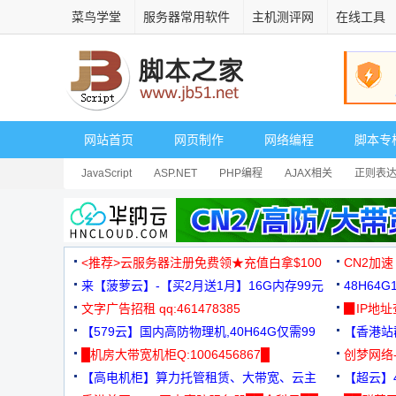
菜鸟学堂
服务器常用软件
主机测评网
在线工具
网站首页
网页制作
网络编程
脚本专
JavaScript
ASP.NET
PHP编程
AJAX相关
正则表
安全相关
网页播放器
其它综合
Dart
<推荐>云服务器注册免费领★充值白拿$100
CN2加速
来【菠萝云】-【买2月送1月】16G内存99元
48H64
文字广告招租 qq:461478385
3000+
▉IP地
【579云】国内高防物理机,40H64G仅需99
【香港站群
元
█机房大带宽机柜Q:1006456867█
创梦网络
【高电机柜】算力托管租赁、大带宽、云主
88元/月
【超云】4