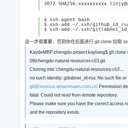
3072 SHA256:xxxxxxxxxx linjy@x
$ ssh-agent bash

$ ssh-add ~/.ssh/github_id_rsa
$ ssh-add ~/.ssh/gitlabnei_id_
这一步很重要，否则你在后面进行 git clone 拉取
KaydeMBP:chengdu-project kayliang$ git clon
09/chengdu-natural-resources-cli3.git
Cloning into 'chengdu-natural-resources-cli3'...
no such identity: gitlabnei_id-rsa: No such file or
git@xxxxxxx.amazonaws.com.cn
: Permission de
fatal: Could not read from remote repository.
Please make sure you have the correct access ri
and the repository exists.