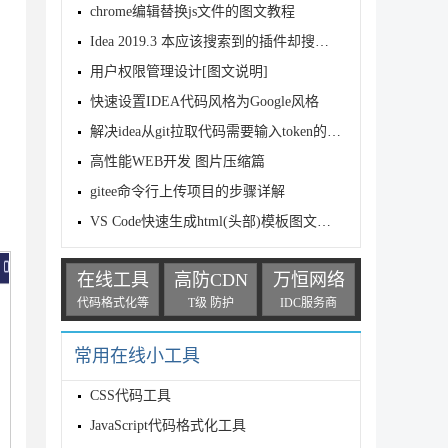
chrome编辑替换js文件的图文教程
Idea 2019.3 本应该搜索到的插件却搜索不到的解决方法
用户权限管理设计[图文说明]
快速设置IDEA代码风格为Google风格
解决idea从git拉取代码需要输入token的问题
高性能WEB开发 图片压缩篇
gitee命令行上传项目的步骤详解
VS Code快速生成html(头部)模板图文教程
在线工具
高防CDN
万恒网络
代码格式化等
T级 防护
IDC服务商
常用在线小工具
CSS代码工具
JavaScript代码格式化工具