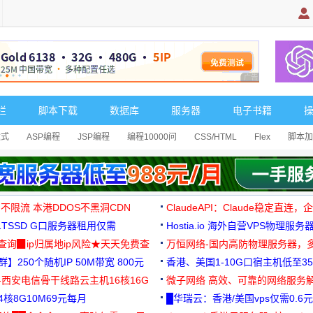
广告 商业广告，理
栏
脚本下载
数据库
服务器
电子书籍
达式
ASP编程
JSP编程
编程10000问
CSS/HTML
Flex
脚本加
 不限流 本港DDOS不黑洞CDN
ClaudeAPI：Claude稳定直连
G1TSSD G口服务器租用仅需
Hostia.io 海外自营VPS物理服务
可免费测试
址查询▉ip归属地ip风险★天天免费查
万恒网络-国内高防物理服务器，
】250个随机IP 50M带宽 800元
99元/月起
香港、美国1-10G口宿主机低至35
-西安电信骨干线路云主机16核16G
微子网络 高效、可靠的网络服务
核8G10M69元每月
█华瑞云：香港/美国vps仅需0.6元