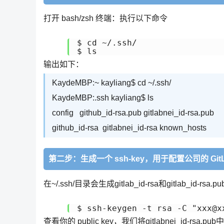
打开 bash/zsh 终端：执行以下命令
$ cd ~/.ssh/

输出如下：
KaydeMBP:~ kayliang$ cd ~/.ssh/
KaydeMBP:.ssh kayliang$ ls
config github_id-rsa.pub gitlabnei_id-rsa.pub
github_id-rsa gitlabnei_id-rsa known_hosts
第二步：生成一个 ssh-key，用于配置公司的 GitL
在~/.ssh/目录会生成gitlab_id-rsa和gitlab_id-rs
查看你的 public key，我们将gitlabnei_id-r