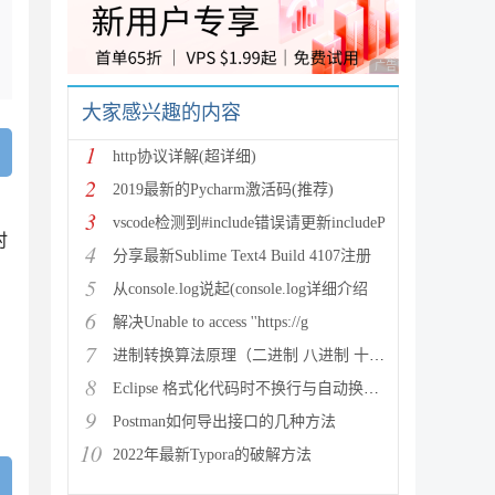
广告 商业广告，理性
大家感兴趣的内容
1
http协议详解(超详细)
2
2019最新的Pycharm激活码(推荐)
3
vscode检测到#include错误请更新includeP
时
4
分享最新Sublime Text4 Build 4107注册
5
从console.log说起(console.log详细介绍
6
解决Unable to access ''https://g
7
进制转换算法原理（二进制 八进制 十进制 十六进制）
8
Eclipse 格式化代码时不换行与自动换行的实现方法
9
Postman如何导出接口的几种方法
10
2022年最新Typora的破解方法