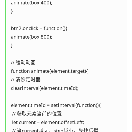
 animate(box,400);

 }

 btn2.onclick = function(){

 animate(box,800);

 }

 // 缓动动画

 function animate(element,target){

 // 清除定时器

 clearInterval(element.timeId);

 element.timeId = setInterval(function(){

  // 获取元素当前的位置

  let current = element.offsetLeft;

  // 当current越大，step越小，先快后慢
