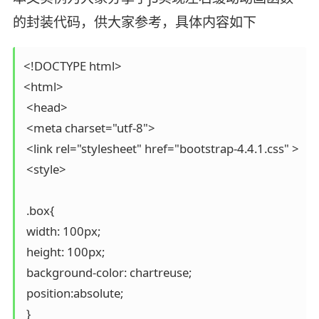
的封装代码，供大家参考，具体内容如下
<!DOCTYPE html>

<html>

 <head>

 <meta charset="utf-8">

 <link rel="stylesheet" href="bootstrap-4.4.1.css" >

 <style>

 .box{

 width: 100px;

 height: 100px;

 background-color: chartreuse;

 position:absolute;

 }
