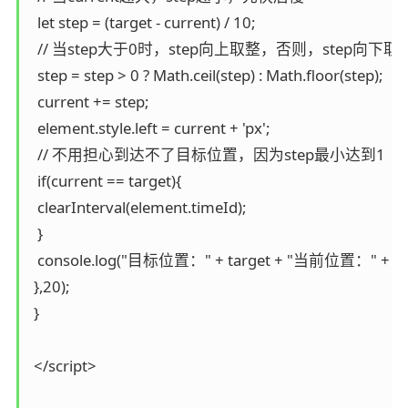
  let step = (target - current) / 10;

  // 当step大于0时，step向上取整，否则，step向下取整
  step = step > 0 ? Math.ceil(step) : Math.floor(step);

  current += step;

  element.style.left = current + 'px';

  // 不用担心到达不了目标位置，因为step最小达到1

  if(current == target){

  clearInterval(element.timeId);

  }

  console.log("目标位置：" + target + "当前位置：" + c
 },20);

 }

 </script>
