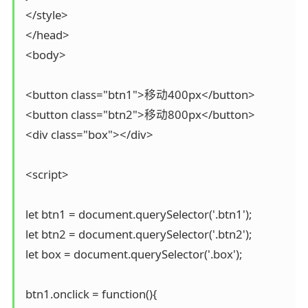
 </style>

 </head>

 <body>

 <button class="btn1">移动400px</button>

 <button class="btn2">移动800px</button>

 <div class="box"></div>

 <script>

 let btn1 = document.querySelector('.btn1');

 let btn2 = document.querySelector('.btn2');

 let box = document.querySelector('.box');

 btn1.onclick = function(){
