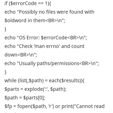
if ($errorCode == 1){
echo "Possibly no files were found with
$oldword in them<BR>\n";
}
echo "OS Error: $errorCode<BR>\n";
echo "Check 'man errno' and count
down<BR>\n";
echo "Usually paths/permissions<BR>\n";
}
while (list(,$path) = each($results)){
$parts = explode(':', $path);
$path = $parts[0];
$fp = fopen($path, 'r') or print("Cannot read