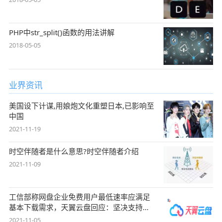
PHP中str_split()函数的用法讲解
2018-05-05
业界资讯
美国设下计谋,用娘炮文化重塑日本,已影响至
中国
2021-11-19
时空伴随者是什么意思?时空伴随者介绍
2021-11-09
工信部称网盘企业免费用户最低速率应满足
基本下载需求，天翼云盘回应：坚决支持，
始终
2021-11-05