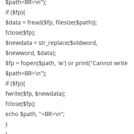
$path<BR>\n");
if ($fp){
$data = fread($fp, filesize($path));
fclose($fp);
$newdata = str_replace($oldword,
$newword, $data);
$fp = fopen($path, 'w') or print("Cannot write
$path<BR>\n");
if ($fp){
fwrite($fp, $newdata);
fclose($fp);
echo $path, "<BR>\n";
}