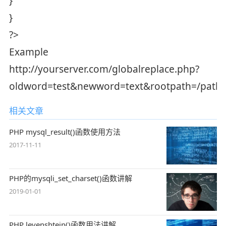
}
}
?>
Example
http://yourserver.com/globalreplace.php?
oldword=test&newword=text&rootpath=/path/
相关文章
PHP mysql_result()函数使用方法
2017-11-11
PHP的mysqli_set_charset()函数讲解
2019-01-01
PHP levenshtein()函数用法讲解