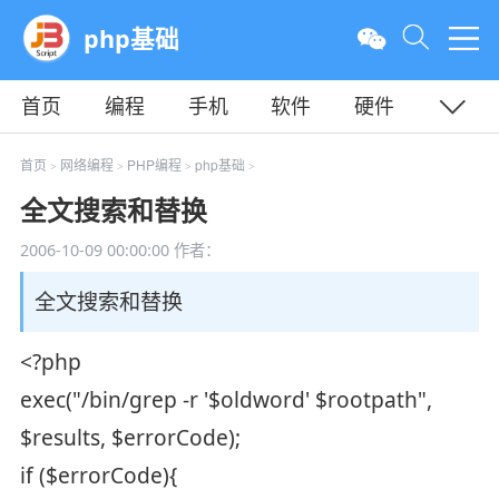
php基础
首页
编程
手机
软件
硬件
教程
平面
服务器
首页
网络编程
PHP编程
php基础
>
>
>
>
全文搜索和替换
2006-10-09 00:00:00
作者：
全文搜索和替换
<?php
exec("/bin/grep -r '$oldword' $rootpath",
$results, $errorCode);
if ($errorCode){