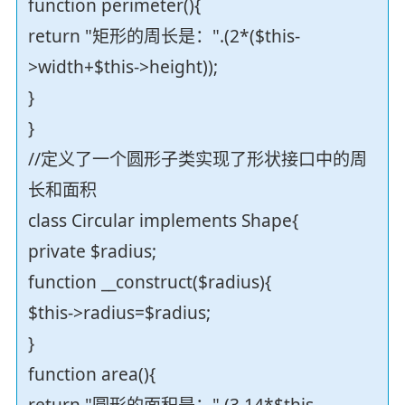
function perimeter(){
return "矩形的周长是：".(2*($this-
>width+$this->height));
}
}
//定义了一个圆形子类实现了形状接口中的周
长和面积
class Circular implements Shape{
private $radius;
function __construct($radius){
$this->radius=$radius;
}
function area(){
return "圆形的面积是：".(3.14*$this-