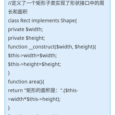
//定义了一个矩形子类实现了形状接口中的周
长和面积
class Rect implements Shape{
private $width;
private $height;
function __construct($width, $height){
$this->width=$width;
$this->height=$height;
}
function area(){
return "矩形的面积是：".($this-
>width*$this->height);
}