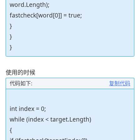
word.Length);
fastcheck[word[0]] = true;
}
}
}
使用的时候
代码如下:
复制代码
int index = 0;
while (index < target.Length)
{