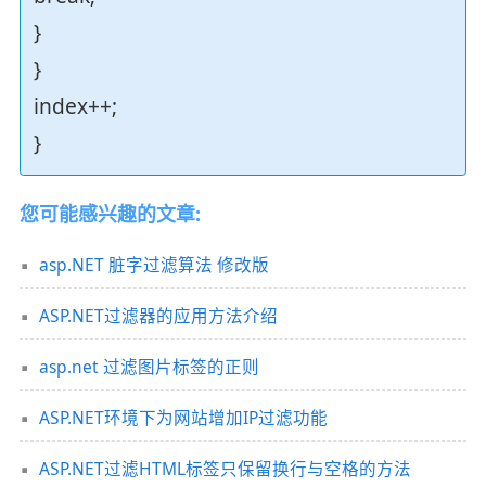
}
}
index++;
}
您可能感兴趣的文章:
asp.NET 脏字过滤算法 修改版
ASP.NET过滤器的应用方法介绍
asp.net 过滤图片标签的正则
ASP.NET环境下为网站增加IP过滤功能
ASP.NET过滤HTML标签只保留换行与空格的方法