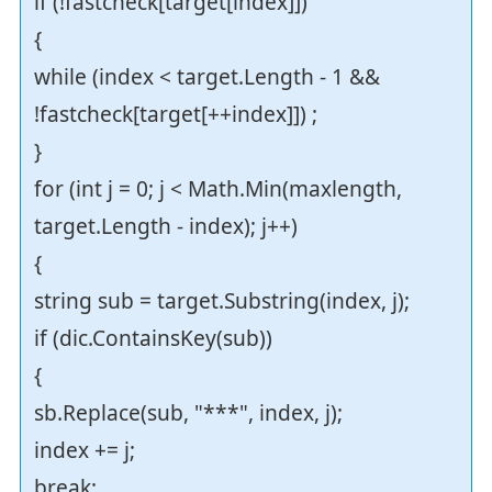
if (!fastcheck[target[index]])
{
while (index < target.Length - 1 &&
!fastcheck[target[++index]]) ;
}
for (int j = 0; j < Math.Min(maxlength,
target.Length - index); j++)
{
string sub = target.Substring(index, j);
if (dic.ContainsKey(sub))
{
sb.Replace(sub, "***", index, j);
index += j;
break;