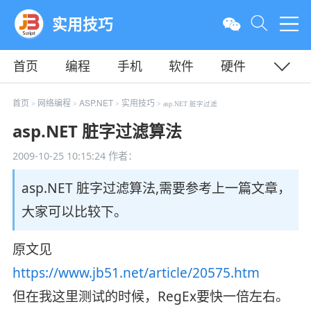
实用技巧
首页
编程
手机
软件
硬件
教程
平面
服务器
首页
网络编程
ASP.NET
实用技巧
>
>
>
> asp.NET 脏字过滤
asp.NET 脏字过滤算法
2009-10-25 10:15:24
作者：
asp.NET 脏字过滤算法,需要参考上一篇文章，
大家可以比较下。
原文见
https://www.jb51.net/article/20575.htm
但在我这里测试的时候，RegEx要快一倍左右。