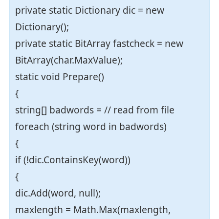
private static Dictionary dic = new
Dictionary();
private static BitArray fastcheck = new
BitArray(char.MaxValue);
static void Prepare()
{
string[] badwords = // read from file
foreach (string word in badwords)
{
if (!dic.ContainsKey(word))
{
dic.Add(word, null);
maxlength = Math.Max(maxlength,