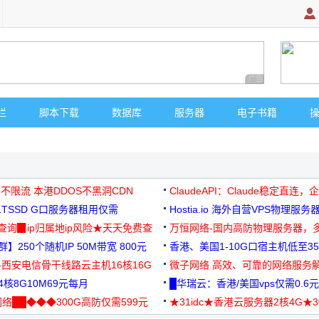
广告 商业广告，理
栏
脚本下载
数据库
服务器
电子书籍
 不限流 本港DDOS不黑洞CDN
ClaudeAPI：Claude稳定直连
G1TSSD G口服务器租用仅需
Hostia.io 海外自营VPS物理服务
可免费测试
址查询▉ip归属地ip风险★天天免费查
万恒网络-国内高防物理服务器，
】250个随机IP 50M带宽 800元
99元/月起
香港、美国1-10G口宿主机低至35
-西安电信骨干线路云主机16核16G
微子网络 高效、可靠的网络服务
核8G10M69元每月
█华瑞云：香港/美国vps仅需0.6元
络██◆◆◆300G高防仅需599元
★31idc★香港云服务器2核4G★