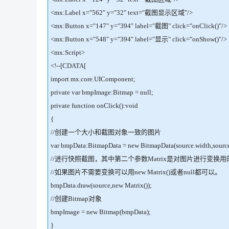
<mx:Label x="562" y="32" text="截图显示区域"/>
<mx:Button x="147" y="394" label="截图" click="onClick()"/>
<mx:Button x="548" y="394" label="显示" click="onShow()"/>
<mx:Script>
<!--[CDATA[
import mx.core.UIComponent;
private var bmpImage:Bitmap = null;
private function onClick():void
{
//创建一个大小和截图对象一致的图片
var bmpData:BitmapData = new BitmapData(source.width,source
//进行快照截图，其中第二个参数Matrix是对图片进行变换
//如果图片不需要变换可以用new Matrix()或者null都可以。
bmpData.draw(source,new Matrix());
//创建Bitmap对象
bmpImage = new Bitmap(bmpData);
}