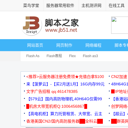
菜鸟学堂
服务器常用软件
主机测评网
在线工具
网站首页
网页制作
网络编程
脚本专
Flash As
Flash教程
Flex
Flash as3
<推荐>云服务器注册免费领★充值白拿$100
CN2加速
来【菠萝云】-【买2月送1月】16G内存99元
48H64
文字广告招租 qq:461478385
3000+
▉IP地
【579云】国内高防物理机,40H64G仅需99
【香港站群
元
█机房大带宽机柜Q:1006456867█
创梦网络
【高电机柜】算力托管租赁、大带宽、云主
88元/月
【超云】4
机
香港美国CN2/国内高防服务器██全科云██
██群英网