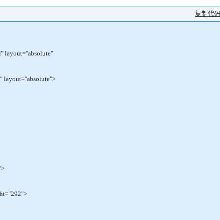
复制代
 layout="absolute"
" layout="absolute">
/>
ht="292">