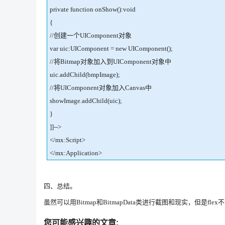
private function onShow():void
{
//创建一个UIComponent对象
var uic:UIComponent = new UIComponent();
//将Bitmap对象加入到UIComponent对象中
uic.addChild(bmpImage);
//将UIComponent对象加入Canvas中
showImage.addChild(uic);
}
]]-->
</mx:Script>
</mx:Application>
四、总结。
虽然可以用Bitmap和BitmapData类进行截图和现实，但是
您可能感兴趣的文章: