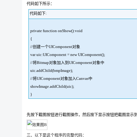
代码如下所示：
代码如下:
private function onShow():void
{
//创建一个UIComponent对象
var uic:UIComponent = new UIComponent();
//将Bitmap对象加入到UIComponent对象中
uic.addChild(bmpImage);
//将UIComponent对象加入Canvas中
showImage.addChild(uic);
}
先按下截图按钮进行截图操作，然后按下显示按钮把截图显示到C
三、以下是这个程序的完整代码：