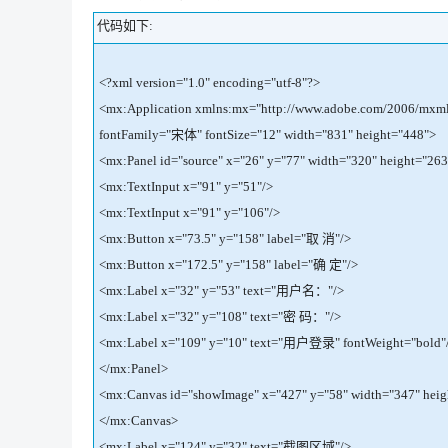
代码如下:
<?xml version="1.0" encoding="utf-8"?>
<mx:Application xmlns:mx="http://www.adobe.com/2006/mxml"
fontFamily="宋体" fontSize="12" width="831" height="448">
<mx:Panel id="source" x="26" y="77" width="320" height="263
<mx:TextInput x="91" y="51"/>
<mx:TextInput x="91" y="106"/>
<mx:Button x="73.5" y="158" label="取 消"/>
<mx:Button x="172.5" y="158" label="确 定"/>
<mx:Label x="32" y="53" text="用户名："/>
<mx:Label x="32" y="108" text="密 码："/>
<mx:Label x="109" y="10" text="用户登录" fontWeight="bold"
</mx:Panel>
<mx:Canvas id="showImage" x="427" y="58" width="347" heig
</mx:Canvas>
<mx:Label x="124" y="32" text="截图区域"/>