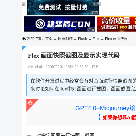
◆◆◆
广告 商业广告，理性选择
广告 商业广告，理性选择
广告 商业广告，理性选择
广告 商业广告，理性选择
广告 商业广告，理性选择
广告 商业广告，理性选择
广告 商业广告，理性选择
您的位置：
首页
→
网页制作
→
Flash
→
Flex
→ Flex 画面快照
Flex 画面快照截图及显示实现代码
更新时间：2009年10月26日 22:31:51 作者：
在软件开发过程中经常会有对画面进行快照截图
来讨论如何在flex中对画面进行截图，画面截图
GPT4.0+Midjou
【
如果你想靠AI
一、对指定画面进行快照、截图。