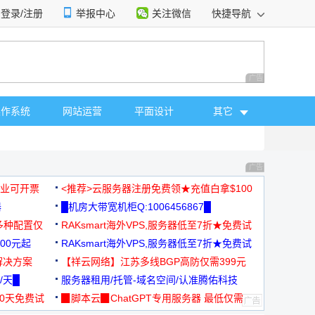
登录/注册
举报中心
关注微信
快捷导航
性选择
广告 商业广告，理
操作系统
网站运营
平面设计
其它
广告 商业广告，理
，企业可开票
<推荐>云服务器注册免费领★充值白拿$100
器
█机房大带宽机柜Q:1006456867█
多种配置仅
RAKsmart海外VPS,服务器低至7折★免费试
00元起
用★
RAKsmart海外VPS,服务器低至7折★免费试
解决方案
用★
【祥云网络】江苏多线BGP高防仅需399元
/天█
服务器租用/托管-域名空间/认准腾佑科技
30天免费试
▉脚本云▉ChatGPT专用服务器 最低仅需