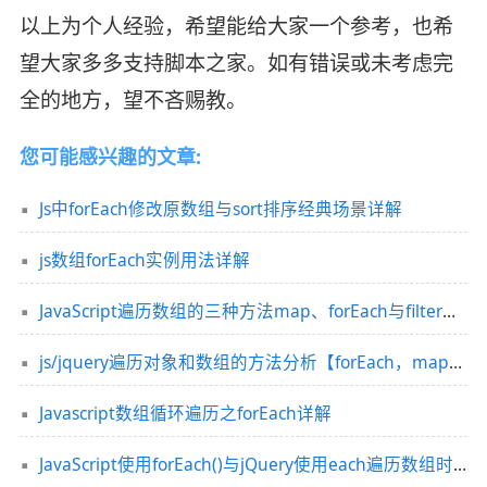
以上为个人经验，希望能给大家一个参考，也希
望大家多多支持脚本之家。如有错误或未考虑完
全的地方，望不吝赐教。
您可能感兴趣的文章:
Js中forEach修改原数组与sort排序经典场景详解
js数组forEach实例用法详解
JavaScript遍历数组的三种方法map、forEach与filter实例详解
js/jquery遍历对象和数组的方法分析【forEach，map与each方法】
Javascript数组循环遍历之forEach详解
JavaScript使用forEach()与jQuery使用each遍历数组时return false 的区别