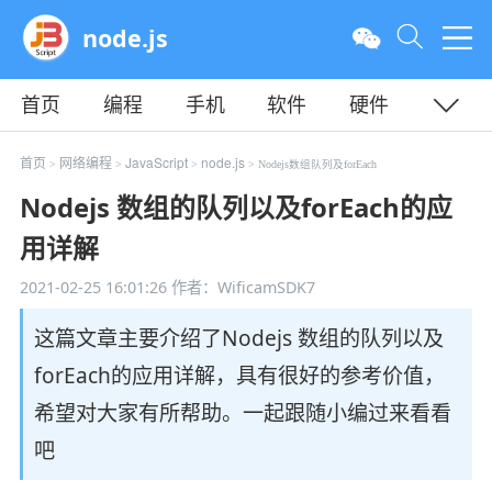
node.js
首页
编程
手机
软件
硬件
教程
平面
服务器
首页
网络编程
JavaScript
node.js
>
>
>
> Nodejs数组队列及forEach
Nodejs 数组的队列以及forEach的应
用详解
2021-02-25 16:01:26
作者：WificamSDK7
这篇文章主要介绍了Nodejs 数组的队列以及
forEach的应用详解，具有很好的参考价值，
希望对大家有所帮助。一起跟随小编过来看看
吧