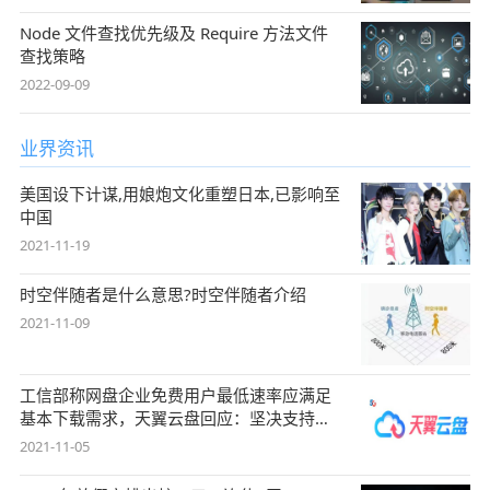
Node 文件查找优先级及 Require 方法文件
查找策略
2022-09-09
业界资讯
美国设下计谋,用娘炮文化重塑日本,已影响至
中国
2021-11-19
时空伴随者是什么意思?时空伴随者介绍
2021-11-09
工信部称网盘企业免费用户最低速率应满足
基本下载需求，天翼云盘回应：坚决支持，
始终
2021-11-05