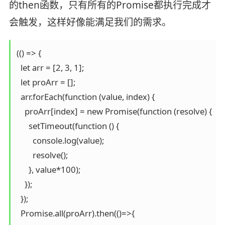
的then函数，只有所有的Promise都执行完成才
会触发，这样好像能满足我们的需求。
(() => {

  let arr = [2, 3, 1];

  let proArr = [];

  arr.forEach(function (value, index) {

    proArr[index] = new Promise(function (resolve) {

      setTimeout(function () {

        console.log(value);

        resolve();

      }, value*100);

    });

  });

  Promise.all(proArr).then(()=>{
