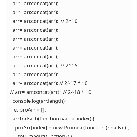
  arr= arr.concat(arr);

  arr= arr.concat(arr);

  arr= arr.concat(arr);  // 2^10

  arr= arr.concat(arr);

  arr= arr.concat(arr);

  arr= arr.concat(arr);

  arr= arr.concat(arr);

  arr= arr.concat(arr);  // 2^15

  arr= arr.concat(arr);

  arr= arr.concat(arr); // 2^17 * 10

// arr= arr.concat(arr);  // 2^18 * 10

  console.log(arr.length);

  let proArr = [];

  arr.forEach(function (value, index) {

    proArr[index] = new Promise(function (resolve) {

      setTimeout(function () {
