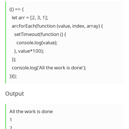
(() => {

  let arr = [2, 3, 1];

  arr.forEach(function (value, index, array) {

    setTimeout(function () {

      console.log(value);

    }, value*100);

  });

  console.log('All the work is done');

})();
Output
All the work is done

1

2
