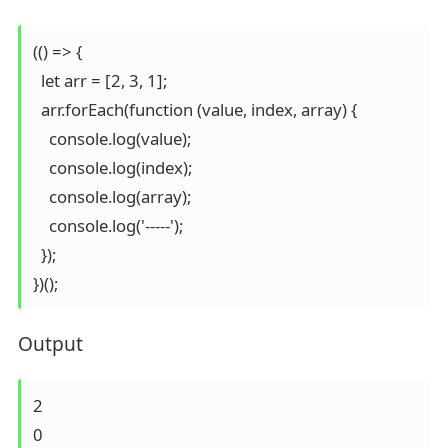
(() => {

  let arr = [2, 3, 1];

  arr.forEach(function (value, index, array) {

    console.log(value);

    console.log(index);

    console.log(array);

    console.log('-----');

  });

})();
Output
2

0
