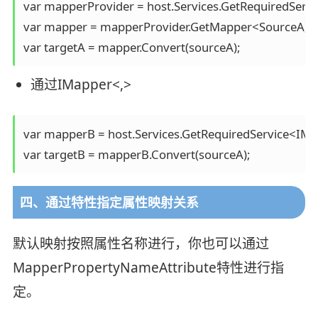
var mapperProvider = host.Services.GetRequiredServi
var mapper = mapperProvider.GetMapper<SourceA, Tar
var targetA = mapper.Convert(sourceA);
通过IMapper<,>
var mapperB = host.Services.GetRequiredService<IMap
var targetB = mapperB.Convert(sourceA);
四、通过特性指定属性映射关系
默认映射按照属性名称进行，你也可以通过
MapperPropertyNameAttribute特性进行指
定。