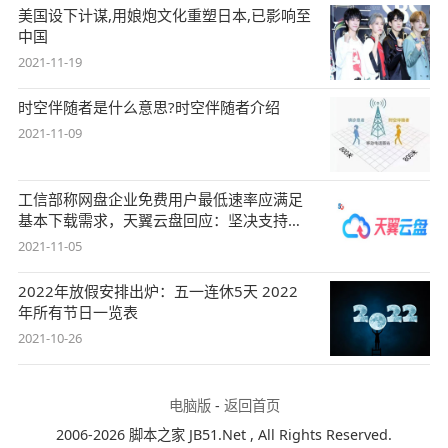
美国设下计谋,用娘炮文化重塑日本,已影响至
中国
2021-11-19
时空伴随者是什么意思?时空伴随者介绍
2021-11-09
工信部称网盘企业免费用户最低速率应满足
基本下载需求，天翼云盘回应：坚决支持，
始终
2021-11-05
2022年放假安排出炉：五一连休5天 2022
年所有节日一览表
2021-10-26
电脑版
-
返回首页
2006-2026 脚本之家 JB51.Net , All Rights Reserved.