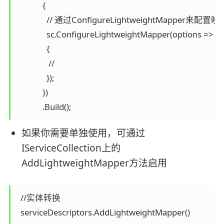
             {

               // 通过ConfigureLightweightMapper来配置映射
               sc.ConfigureLightweightMapper(options =>

               {

                //

               });

             })

             .Build();
如果你需要单独使用，可通过
IServiceCollection上的
AddLightweightMapper方法启用
  //实体转换

  serviceDescriptors.AddLightweightMapper()
