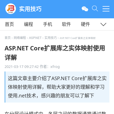
实用技巧
首页
编程
手机
软件
硬件
教程
平面
服务器
首页
网络编程
ASP.NET
实用技巧
>
>
>
> ASP.NET Core扩展库之实体映射
ASP.NET Core扩展库之实体映射使用
详解
2021-03-17 09:27:42
作者：xfrog
这篇文章主要介绍了ASP.NET Core扩展库之实
体映射使用详解，帮助大家更好的理解和学习
使用.net技术，感兴趣的朋友可以了解下
在分层设计模式中，各层之间的数据通常通过数