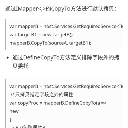
通过IMapper<,>的CopyTo方法进行默认拷贝：
var mapperB = host.Services.GetRequiredService<IMap
var targetB1 = new TargetB();

mapperB.CopyTo(sourceA, targetB1);
通过DefineCopyTo方法定义排除字段外的拷
贝委托
var mapperB = host.Services.GetRequiredService<IMap
 // 只拷贝指定字段之外的属性

var copyProc = mapperB.DefineCopyTo(a =>

new

{

  a.A //忽略属性A
