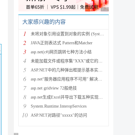
广告 商业广告，理性
大家感兴趣的内容
1
未将对象引用设置到对象的实例 (System.NullRef
2
JAVA正则表达式 Pattern和Matcher
码
3
asp.net(c#)网页跳转七种方法小结
4
未能加载文件或程序集“XXX”或它的某一个依赖项。试图加载格
5
ASP.NET中的几种弹出框提示基本实现方法
6
asp.net“服务器应用程序不可用” 解决方法
7
asp.net gridview 72般绝技
8
asp.net生成Excel并导出下载五种实现方法
9
System.Runtime.InteropServices
10
ASP.NET对路径"xxxxx"的访问