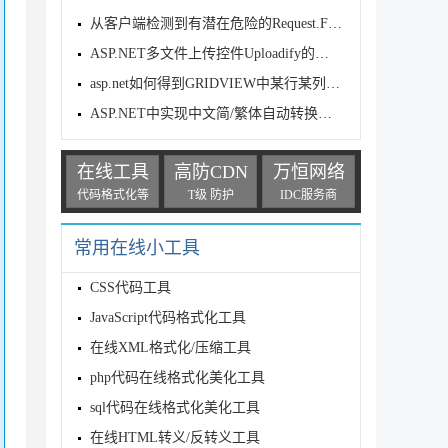
从客户端检测到有潜在危险的Request.Form值的asp.net代码
ASP.NET多文件上传控件Uploadify的使用方法
asp.net如何得到GRIDVIEW中某行某列值的方法
ASP.NET中实现中文简/繁体自动转换的类
在线工具
高防CDN
万恒网络
代码格式化等
T级 防护
IDC服务商
常用在线小工具
CSS代码工具
JavaScript代码格式化工具
在线XML格式化/压缩工具
php代码在线格式化美化工具
sql代码在线格式化美化工具
在线HTML转义/反转义工具