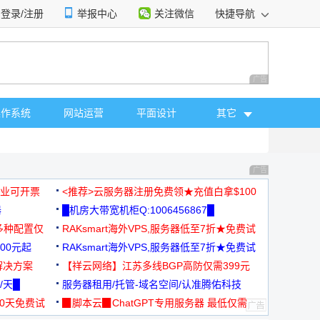
登录/注册
举报中心
关注微信
快捷导航
性选择
广告 商业广告，理
操作系统
网站运营
平面设计
其它
广告 商业广告，理
，企业可开票
<推荐>云服务器注册免费领★充值白拿$100
器
█机房大带宽机柜Q:1006456867█
多种配置仅
RAKsmart海外VPS,服务器低至7折★免费试
00元起
用★
RAKsmart海外VPS,服务器低至7折★免费试
解决方案
用★
【祥云网络】江苏多线BGP高防仅需399元
/天█
服务器租用/托管-域名空间/认准腾佑科技
30天免费试
▉脚本云▉ChatGPT专用服务器 最低仅需