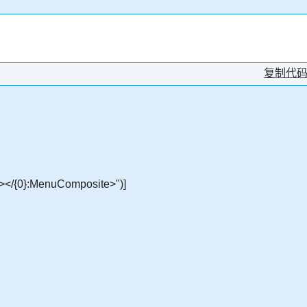
复制代
></{0}:MenuComposite>")]