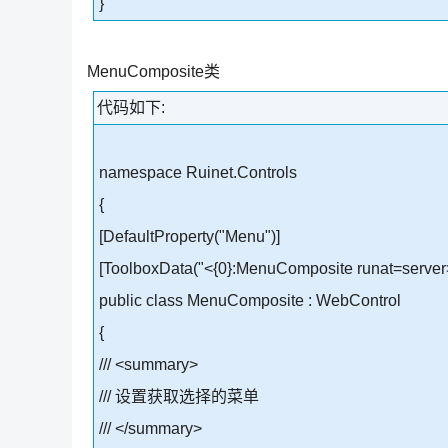
}
MenuComposite类
代码如下:
namespace Ruinet.Controls
{
[DefaultProperty("Menu")]
[ToolboxData("<{0}:MenuComposite runat=server
public class MenuComposite : WebControl
{
/// <summary>
/// 设置获取选择的菜单
/// </summary>