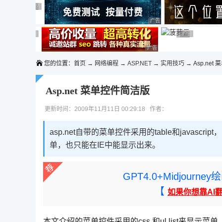
◆◆◆
广告 商业广告，理性选择
广告 商业广告，理性选择
广告 商业广告，理性选择
广告 商业广告，理性选择
广告 商业广告，理性选择
广告 商业广告，理性选择
广告 商业广告
广告 商业广告，
广告 商业广告，理性选择
您的位置：
首页
→
网络编程
→
ASP.NET
→
实用技巧
→ Asp.net
Asp.net 菜单控件简洁版
更新时间：2009年11月11日 00:29:18 作者：
asp.net自带的菜单控件采用的table和javas
单，也只能在IE中能显示出来。
GPT4.0+Midjou
【
如果你想靠AI
本文介绍的菜单控件采用的css 和ul list来显示菜单