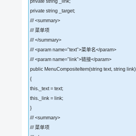
private string _link;
private string _target;
/// <summary>
/// 菜单项
/// </summary>
/// <param name="text">菜单名</param>
/// <param name="link">链接</param>
public MenuCompositeItem(string text, string link)
{
this._text = text;
this._link = link;
}
/// <summary>
/// 菜单项