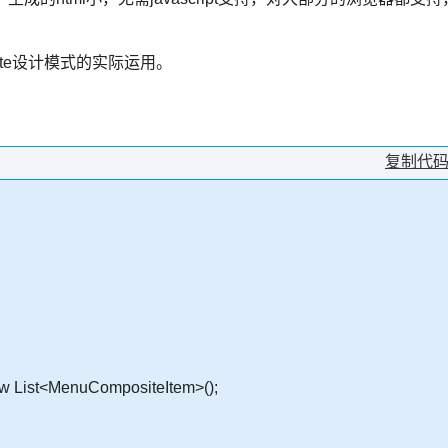
site设计模式的实际运用。
复制代
ew List<MenuCompositeItem>();