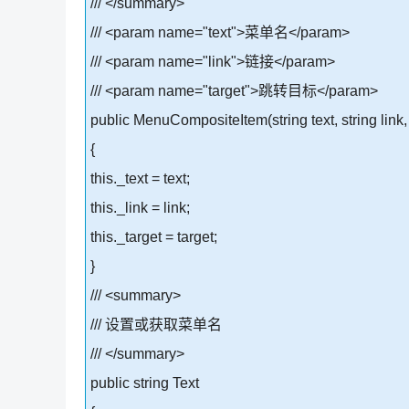
/// </summary>
/// <param name="text">菜单名</param>
/// <param name="link">链接</param>
/// <param name="target">跳转目标</param>
public MenuCompositeItem(string text, string link, 
{
this._text = text;
this._link = link;
this._target = target;
}
/// <summary>
/// 设置或获取菜单名
/// </summary>
public string Text