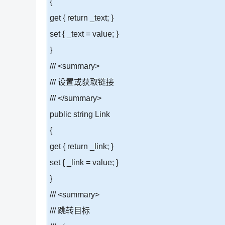
{
get { return _text; }
set { _text = value; }
}
/// <summary>
/// 设置或获取链接
/// </summary>
public string Link
{
get { return _link; }
set { _link = value; }
}
/// <summary>
/// 跳转目标