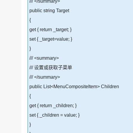
/// </summary>
public string Target
{
get { return _target; }
set { _target=value; }
}
/// <summary>
/// 设置或获取子菜单
/// </summary>
public List<MenuCompositeItem> Children
{
get { return _children; }
set { _children = value; }
}