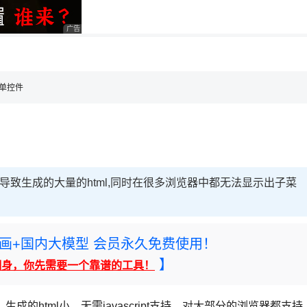
用◆
广告 商业广告，理性选择
，理性选择
理性选择
 菜单控件
cript，导致生成的大量的html,同时在很多浏览器中都无法显示出子菜
rney绘画+国内大模型 会员永久免费使用！
】
翻身，你先需要一个靠谱的工具！
，生成的html小，无需javascript支持，对大部分的浏览器都支持