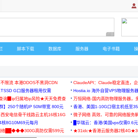
广告 商业广告，理
栏
脚本下载
数据库
服务器
电子书籍
 不限流 本港DDOS不黑洞CDN
ClaudeAPI：Claude稳定直连
G1TSSD G口服务器租用仅需
Hostia.io 海外自营VPS物理服务
可免费测试
址查询▉ip归属地ip风险★天天免费查
万恒网络-国内高防物理服务器，
】250个随机IP 50M带宽 800元
99元/月起
香港、美国1-10G口宿主机低至35
-西安电信骨干线路云主机16核16G
微子网络 高效、可靠的网络服务
核8G10M69元每月
█华瑞云：香港/美国vps仅需0.6元
络██◆◆◆300G高防仅需599元
★31idc★香港云服务器2核4G★