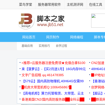
菜鸟学堂
服务器常用软件
主机测评网
在线工具
网站首页
网页制作
网络编程
脚本专
基础应用
实用技巧
自学过程
<推荐>云服务器注册免费领★充值白拿$100
CN2加速
来【菠萝云】-【买2月送1月】16G内存99元
48H64
文字广告招租 qq:461478385
3000+
▉IP地
【579云】国内高防物理机,40H64G仅需99
【香港站群
元
█机房大带宽机柜Q:1006456867█
创梦网络
【高电机柜】算力托管租赁、大带宽、云主
88元/月
【超云】4
机
香港美国CN2/国内高防服务器██全科云██
██群英网