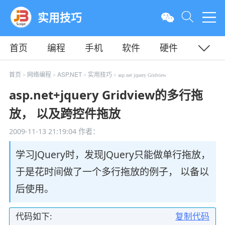
实用技巧
首页
编程
手机
软件
硬件
教程
平面
服务器
首页
网络编程
ASP.NET
实用技巧
>
>
>
> asp.net jquery Gridview
asp.net+jquery Gridview的多行拖
放， 以及跨控件拖放
2009-11-13 21:19:04
作者：
学习JQuery时，发现JQuery只能做单行拖放，
于是花时间做了一个多行拖放的例子， 以备以
后使用。
代码如下:
复制代码