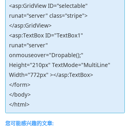
<asp:GridView ID="selectable"
runat="server" class="stripe">
</asp:GridView>
<asp:TextBox ID="TextBox1"
runat="server"
onmouseover="Dropable();"
Height="210px" TextMode="MultiLine"
Width="772px" ></asp:TextBox>
</form>
</body>
</html>
您可能感兴趣的文章: