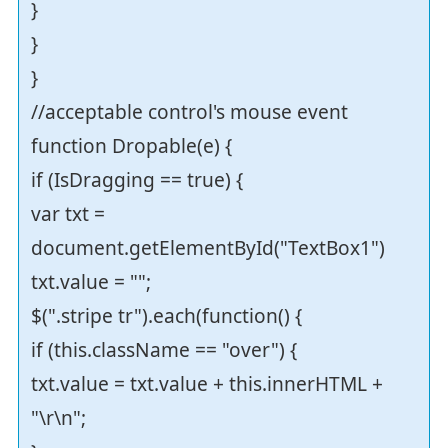
}
}
}
//acceptable control's mouse event
function Dropable(e) {
if (IsDragging == true) {
var txt =
document.getElementById("TextBox1")
txt.value = "";
$(".stripe tr").each(function() {
if (this.className == "over") {
txt.value = txt.value + this.innerHTML +
"\r\n";