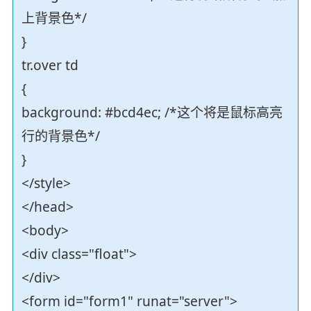
上背景色*/
}
tr.over td
{
background: #bcd4ec; /*这个将是鼠标高亮
行的背景色*/
}
</style>
</head>
<body>
<div class="float">
</div>
<form id="form1" runat="server">