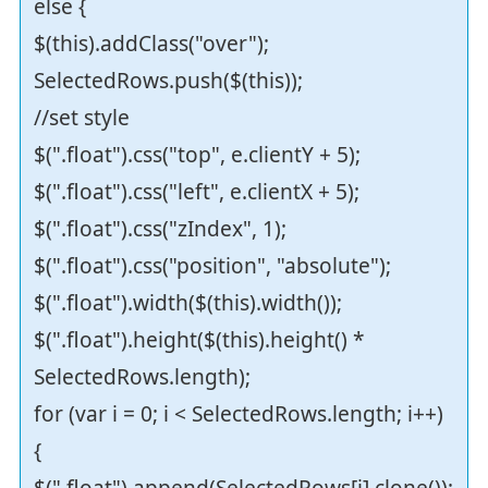
else {
$(this).addClass("over");
SelectedRows.push($(this));
//set style
$(".float").css("top", e.clientY + 5);
$(".float").css("left", e.clientX + 5);
$(".float").css("zIndex", 1);
$(".float").css("position", "absolute");
$(".float").width($(this).width());
$(".float").height($(this).height() *
SelectedRows.length);
for (var i = 0; i < SelectedRows.length; i++)
{
$(".float").append(SelectedRows[i].clone());