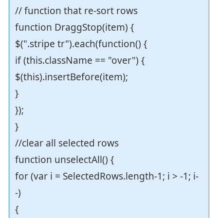
// function that re-sort rows
function DraggStop(item) {
$(".stripe tr").each(function() {
if (this.className == "over") {
$(this).insertBefore(item);
}
});
}
//clear all selected rows
function unselectAll() {
for (var i = SelectedRows.length-1; i > -1; i-
-)
{