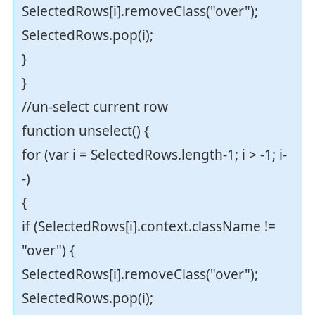
SelectedRows[i].removeClass("over");
SelectedRows.pop(i);
}
}
//un-select current row
function unselect() {
for (var i = SelectedRows.length-1; i > -1; i-
-)
{
if (SelectedRows[i].context.className !=
"over") {
SelectedRows[i].removeClass("over");
SelectedRows.pop(i);