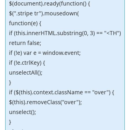
$(document).ready(function() {
$(".stripe tr").mousedown(
function(e) {
if (this.innerHTML.substring(0, 3) == "<TH")
return false;
if (!e) var e = window.event;
if (!e.ctrlKey) {
unselectAll();
}
if ($(this).context.className == "over") {
$(this).removeClass("over");
unselect();
}