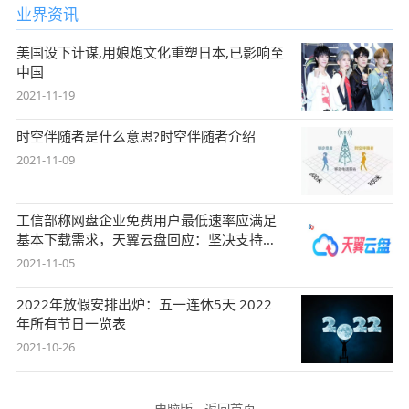
业界资讯
美国设下计谋,用娘炮文化重塑日本,已影响至
中国
2021-11-19
时空伴随者是什么意思?时空伴随者介绍
2021-11-09
工信部称网盘企业免费用户最低速率应满足
基本下载需求，天翼云盘回应：坚决支持，
始终
2021-11-05
2022年放假安排出炉：五一连休5天 2022
年所有节日一览表
2021-10-26