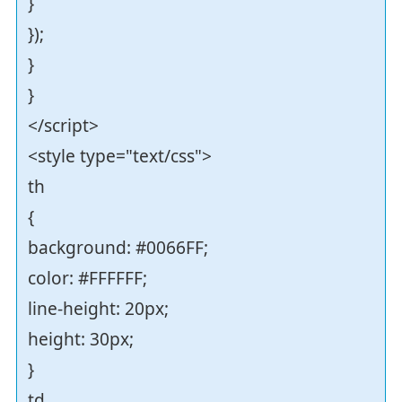
}
});
}
}
</script>
<style type="text/css">
th
{
background: #0066FF;
color: #FFFFFF;
line-height: 20px;
height: 30px;
}
td