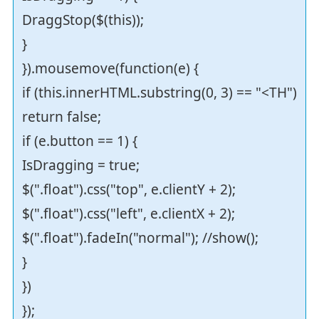
DraggStop($(this));
}
}).mousemove(function(e) {
if (this.innerHTML.substring(0, 3) == "<TH")
return false;
if (e.button == 1) {
IsDragging = true;
$(".float").css("top", e.clientY + 2);
$(".float").css("left", e.clientX + 2);
$(".float").fadeIn("normal"); //show();
}
})
});