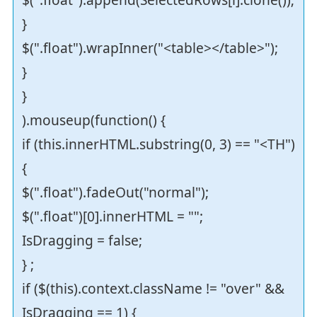
}
$(".float").wrapInner("<table></table>");
}
}
).mouseup(function() {
if (this.innerHTML.substring(0, 3) == "<TH")
{
$(".float").fadeOut("normal");
$(".float")[0].innerHTML = "";
IsDragging = false;
} ;
if ($(this).context.className != "over" &&
IsDragging == 1) {