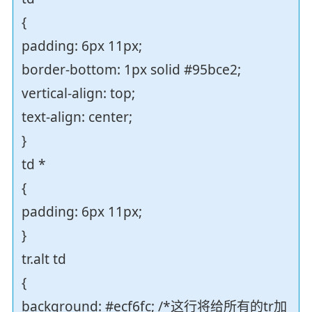
{
padding: 6px 11px;
border-bottom: 1px solid #95bce2;
vertical-align: top;
text-align: center;
}
td *
{
padding: 6px 11px;
}
tr.alt td
{
background: #ecf6fc; /*这行将给所有的tr加