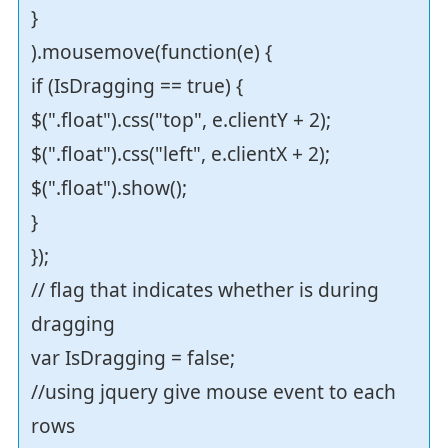
}
).mousemove(function(e) {
if (IsDragging == true) {
$(".float").css("top", e.clientY + 2);
$(".float").css("left", e.clientX + 2);
$(".float").show();
}
});
// flag that indicates whether is during
dragging
var IsDragging = false;
//using jquery give mouse event to each
rows