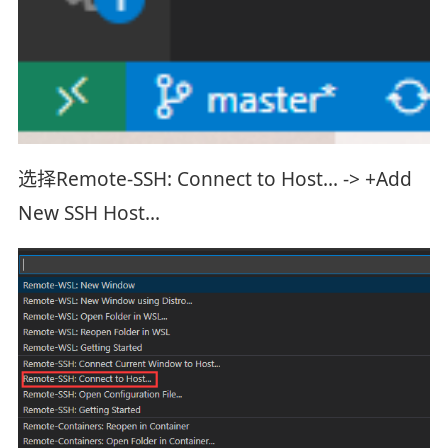
选择Remote-SSH: Connect to Host… -> +Add
New SSH Host…