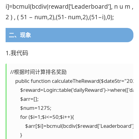
i]=bcmul(bcdiv(reward[‘Leaderboard'], n u m ,
2 ) , ( 51 − num,2),(51- num,2),(51−i),0);
二、现象
1.我代码
//根据时间计算排名奖励

    public function calculateTheReward($dateStr="2021
        $reward=Login::table('dailyReward')->where(['dat
        $arr=[];

        $num=1275;

        for ($i=1;$i<=50;$i++){

            $arr[$i]=bcmul(bcdiv($reward['Leaderboard']
        }
