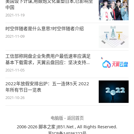
美国设下计谋,用娘炮文化重塑日本,已影响至
中国
2021-11-19
时空伴随者是什么意思?时空伴随者介绍
2021-11-09
工信部称网盘企业免费用户最低速率应满足
基本下载需求，天翼云盘回应：坚决支持，
始终
2021-11-05
2022年放假安排出炉：五一连休5天 2022
年所有节日一览表
2021-10-26
电脑版
-
返回首页
2006-2026 脚本之家 JB51.Net , All Rights Reserved.
苏ICP备14036222号