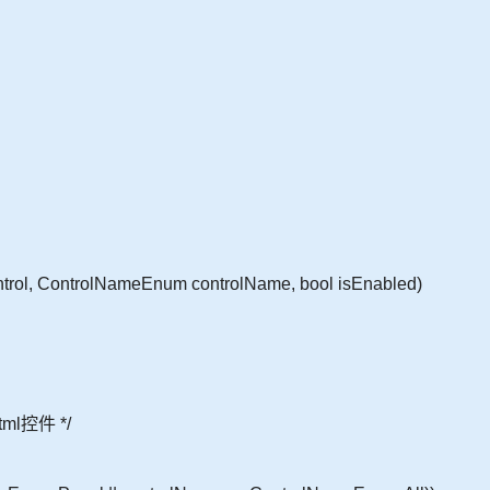
ontrol, ControlNameEnum controlName, bool isEnabled)
l控件 */