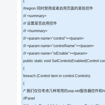
{
#region 同时禁用或者启用页面的某些控件
/// <summary>
/// 设置是否启用控件
/// </summary>
/// <param name="control"></param>
/// <param name="controlName"></param>
/// <param name="isEnable"></param>
public static void SetControlsEnabled(Control c
{
foreach (Control item in control.Controls)
{
/* 我们仅仅考虑几种常用的asp.net服务器控件和htm
//Panel