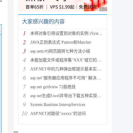
。
广告 商业广告，理性
大家感兴趣的内容
码
1
未将对象引用设置到对象的实例 (System.NullRef
2
JAVA正则表达式 Pattern和Matcher
3
asp.net(c#)网页跳转七种方法小结
4
未能加载文件或程序集“XXX”或它的某一个依赖项。试图加载格
5
ASP.NET中的几种弹出框提示基本实现方法
6
asp.net“服务器应用程序不可用” 解决方法
7
asp.net gridview 72般绝技
8
asp.net生成Excel并导出下载五种实现方法
9
System.Runtime.InteropServices
10
ASP.NET对路径"xxxxx"的访问