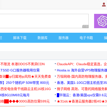
广告 商业广告，理
栏
脚本下载
数据库
服务器
电子书籍
 不限流 本港DDOS不黑洞CDN
ClaudeAPI：Claude稳定直连
G1TSSD G口服务器租用仅需
Hostia.io 海外自营VPS物理服务
可免费测试
址查询▉ip归属地ip风险★天天免费查
万恒网络-国内高防物理服务器，
】250个随机IP 50M带宽 800元
99元/月起
香港、美国1-10G口宿主机低至35
-西安电信骨干线路云主机16核16G
微子网络 高效、可靠的网络服务
核8G10M69元每月
█华瑞云：香港/美国vps仅需0.6元
络██◆◆◆300G高防仅需599元
★31idc★香港云服务器2核4G★