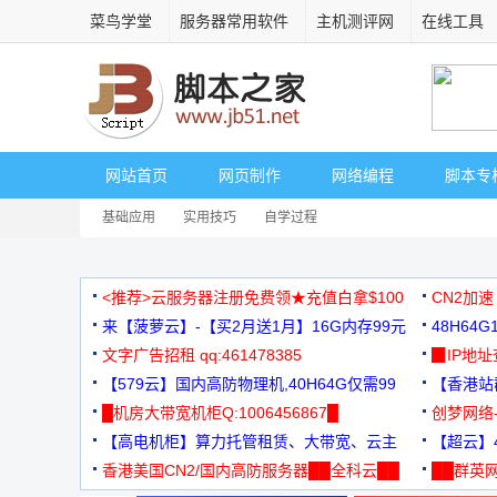
菜鸟学堂
服务器常用软件
主机测评网
在线工具
网站首页
网页制作
网络编程
脚本专
基础应用
实用技巧
自学过程
<推荐>云服务器注册免费领★充值白拿$100
CN2加速
来【菠萝云】-【买2月送1月】16G内存99元
48H64
文字广告招租 qq:461478385
3000+
▉IP地
【579云】国内高防物理机,40H64G仅需99
【香港站群
元
█机房大带宽机柜Q:1006456867█
创梦网络
【高电机柜】算力托管租赁、大带宽、云主
88元/月
【超云】4
机
香港美国CN2/国内高防服务器██全科云██
██群英网