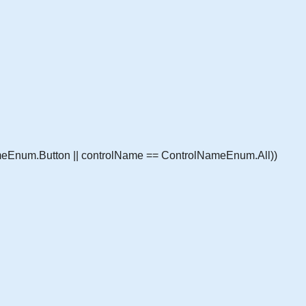
ameEnum.Button || controlName == ControlNameEnum.All))