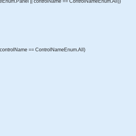
ameEnum.Panel || controlName == ControlNameEnum.All))
| controlName == ControlNameEnum.All)