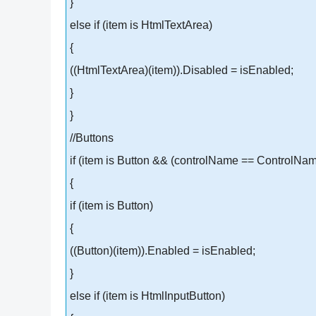
}
else if (item is HtmlTextArea)
{
((HtmlTextArea)(item)).Disabled = isEnabled;
}
}
//Buttons
if (item is Button && (controlName == ControlN
{
if (item is Button)
{
((Button)(item)).Enabled = isEnabled;
}
else if (item is HtmlInputButton)