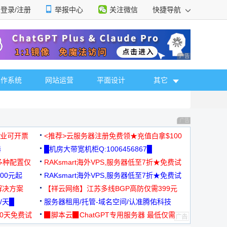
登录/注册
举报中心
关注微信
快捷导航
性选择
广告 商业广告，理
操作系统
网站运营
平面设计
其它
广告 商业广告，理
，企业可开票
<推荐>云服务器注册免费领★充值白拿$100
器
█机房大带宽机柜Q:1006456867█
多种配置仅
RAKsmart海外VPS,服务器低至7折★免费试
00元起
用★
RAKsmart海外VPS,服务器低至7折★免费试
解决方案
用★
【祥云网络】江苏多线BGP高防仅需399元
/天█
服务器租用/托管-域名空间/认准腾佑科技
30天免费试
▉脚本云▉ChatGPT专用服务器 最低仅需