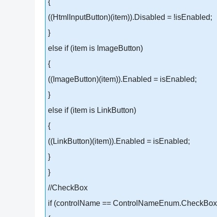
{
((HtmlInputButton)(item)).Disabled = !isEnabled;
}
else if (item is ImageButton)
{
((ImageButton)(item)).Enabled = isEnabled;
}
else if (item is LinkButton)
{
((LinkButton)(item)).Enabled = isEnabled;
}
}
//CheckBox
if (controlName == ControlNameEnum.CheckBox 