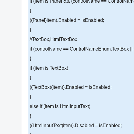
if (item is Panel && (controlName == ControlN
{
((Panel)item).Enabled = isEnabled;
}
//TextBox,HtmlTextBox
if (controlName == ControlNameEnum.TextBox |
{
if (item is TextBox)
{
((TextBox)(item)).Enabled = isEnabled;
}
else if (item is HtmlInputText)
{
((HtmlInputText)item).Disabled = isEnabled;