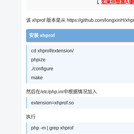
【
如果你想靠AI
该 xhprof 版本是从 https://github.com/longxinH/xh
安装 xhprof
cd xhprof/extension/
phpize
./configure
make
然后在/etc/php.ini中根据情况加入
extension=xhprof.so
执行
php -m | grep xhprof