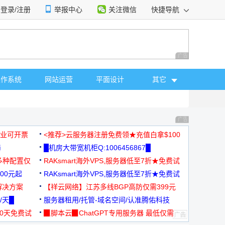
登录/注册
举报中心
关注微信
快捷导航
性选择
广告 商业广告，理
操作系统
网站运营
平面设计
其它
广告 商业广告，理
，企业可开票
<推荐>云服务器注册免费领★充值白拿$100
器
█机房大带宽机柜Q:1006456867█
多种配置仅
RAKsmart海外VPS,服务器低至7折★免费试
00元起
用★
RAKsmart海外VPS,服务器低至7折★免费试
解决方案
用★
【祥云网络】江苏多线BGP高防仅需399元
/天█
服务器租用/托管-域名空间/认准腾佑科技
30天免费试
▉脚本云▉ChatGPT专用服务器 最低仅需