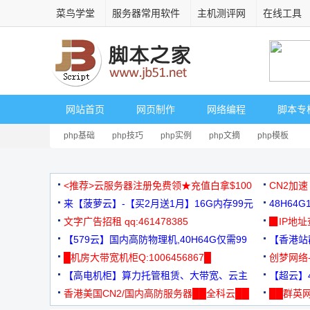
菜鸟学堂
服务器常用软件
主机测评网
在线工具
网站首页
网页制作
网络编程
脚本专
php基础
php技巧
php实例
php文摘
php模板
<推荐>云服务器注册免费领★充值白拿$100
CN2加速
来【菠萝云】-【买2月送1月】16G内存99元
48H64
文字广告招租 qq:461478385
3000+
▉IP地
【579云】国内高防物理机,40H64G仅需99
【香港站群
元
█机房大带宽机柜Q:1006456867█
创梦网络
【高电机柜】算力托管租赁、大带宽、云主
88元/月
【超云】4
机
香港美国CN2/国内高防服务器██全科云██
██群英网