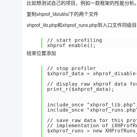
比如想测试自己的项目，例如一款框架的性能分析
复制xhprof_lib/utils/下的两个文件
xhprof_lib.php和xhprof_runs.php到
// start profiling

xhprof_enable();
结束位置添加
// stop profiler

$xhprof_data = xhprof_disable(
// display raw xhprof data for
print_r($xhprof_data);

include_once "xhprof_lib.php";
include_once "xhprof_runs.php"
// save raw data for this pro
// implementation of iXHProfRu
$xhprof_runs = new XHProfRuns_