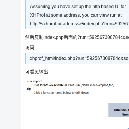
Assuming you have set up the http based UI for
XHProf at some address, you can view run at
http://<xhprof-ui-address>/index.php?run=592
然后复制index.php后面的?run=592567308784c&sou
访问
xhprof_html/index.php?run=592567308784c&so
可看见输出