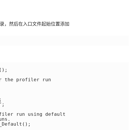
。
入口文件同级目录，然后在入口文件起始位置添加
);

 the profiler run



;

filer run using default

ns.

Default();
