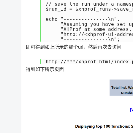
// save the run under a namesp
$run_id = $xhprof_runs->save_
echo "---------------\n".

     "Assuming you have set u
     "XHProf at some address,
     "http://<xhprof-ui-addre
     "---------------\n";
即可得到如上所示的那个url，然后再次去访问
http://***/xhprof_html/index.
得到如下所示页面