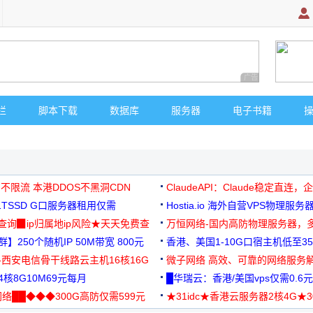
广告 商业广告，理
栏
脚本下载
数据库
服务器
电子书籍
 不限流 本港DDOS不黑洞CDN
ClaudeAPI：Claude稳定直连
G1TSSD G口服务器租用仅需
Hostia.io 海外自营VPS物理服务
可免费测试
址查询▉ip归属地ip风险★天天免费查
万恒网络-国内高防物理服务器，
】250个随机IP 50M带宽 800元
99元/月起
香港、美国1-10G口宿主机低至35
-西安电信骨干线路云主机16核16G
微子网络 高效、可靠的网络服务
核8G10M69元每月
█华瑞云：香港/美国vps仅需0.6元
络██◆◆◆300G高防仅需599元
★31idc★香港云服务器2核4G★