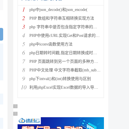
1
php中json_decode()和json_encode(
2
PHP 数组和字符串互相转换实现方法
3
php 字符串中是否包含指定字符串的多种方法
4
PHP中使用cURL实现Get和Post请求的方法
5
php中iconv函数使用方法
6
php日期转时间戳,指定日期转换成时间戳
7
PHP 页面跳转到另一个页面的多种方法方法总结
8
PHP中文处理 中文字符串截取(mb_substr)和获取中
9
php下intval()和(int)转换使用与区别
10
利用phpExcel实现Excel数据的导入导出(全步骤详细
广告 商业广告，理性选择
广告 商业广告，理性选择