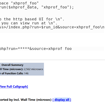
ace "xhprof_foo"

run($xhprof_data, "xhprof_foo");

p the http based UI for \n".

 you can view run at \n".

ss>/index.php?run=$run_id&source=xhprof_foo\n"
php?run=*****&source=xhprof_foo