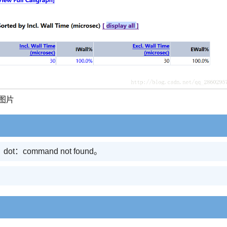
析图片
sh： dot：command not found。