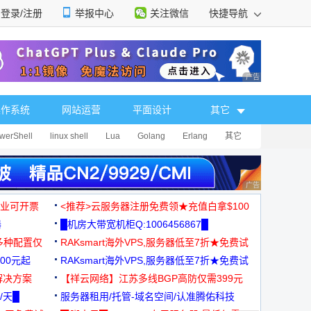
登录/注册
举报中心
关注微信
快捷导航
性选择
广告 商业广告，理
操作系统
网站运营
平面设计
其它
werShell
linux shell
Lua
Golang
Erlang
其它
广告 商业广告，理
，企业可开票
<推荐>云服务器注册免费领★充值白拿$100
器
█机房大带宽机柜Q:1006456867█
多种配置仅
RAKsmart海外VPS,服务器低至7折★免费试
00元起
用★
RAKsmart海外VPS,服务器低至7折★免费试
解决方案
用★
【祥云网络】江苏多线BGP高防仅需399元
/天█
服务器租用/托管-域名空间/认准腾佑科技