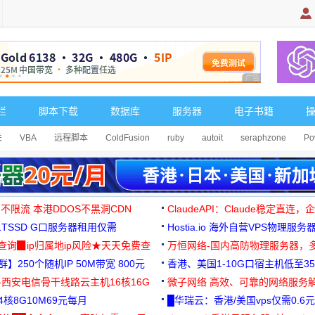
广告 商业广告，理
栏
脚本下载
数据库
服务器
电子书籍
关
VBA
远程脚本
ColdFusion
ruby
autoit
seraphzone
Po
 不限流 本港DDOS不黑洞CDN
ClaudeAPI：Claude稳定直连
G1TSSD G口服务器租用仅需
Hostia.io 海外自营VPS物理服务
可免费测试
址查询▉ip归属地ip风险★天天免费查
万恒网络-国内高防物理服务器，
】250个随机IP 50M带宽 800元
99元/月起
香港、美国1-10G口宿主机低至35
-西安电信骨干线路云主机16核16G
微子网络 高效、可靠的网络服务
核8G10M69元每月
█华瑞云：香港/美国vps仅需0.6元