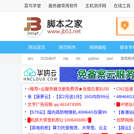
菜鸟学堂
服务器常用软件
主机测评网
在线工具
网站首页
网页制作
网络编程
脚本专
vbs
DOS/BAT
hta
htc
python
perl
游戏相
<推荐>云服务器注册免费领★充值白拿$100
CN2加速
来【菠萝云】-【买2月送1月】16G内存99元
48H64
文字广告招租 qq:461478385
3000+
▉IP地
【579云】国内高防物理机,40H64G仅需99
【香港站群
元
█机房大带宽机柜Q:1006456867█
创梦网络
【高电机柜】算力托管租赁、大带宽、云主
88元/月
【超云】4