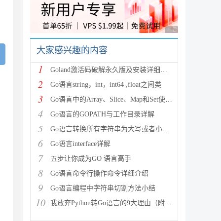
广告 商业广告，理性
大家感兴趣的内容
1
Goland激活码破解永久版及安装详细教程(亲测可以)
2
Go语言string，int，int64 ,float之间类
3
Go语言中的Array、Slice、Map和Set使用详解
4
Go语言的GOPATH与工作目录详解
5
Go语言转换所有字符串为大写或者小写的方法
6
Go语言interface详解
7
五步让你成为GO 语言高手
8
Go语言命令行操作命令详细介绍
9
Go语言编程中字符串切割方法小结
10
我放弃Python转Go语言的9大理由（附优秀书籍推荐）