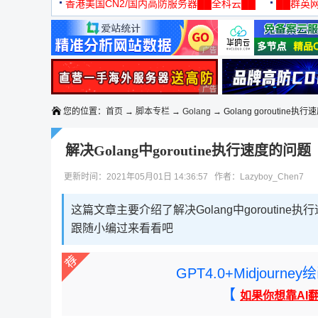
机
香港美国CN2/国内高防服务器██全科云██
██群英网
◆◆◆
广告 商业广告，理性选择
广告 商业广告，理性选择
您的位置：
首页
→
脚本专栏
→
Golang
→ Golang goroutine执行
解决Golang中goroutine执行速度的问题
更新时间：2021年05月01日 14:36:57 作者：Lazyboy_Chen7
这篇文章主要介绍了解决Golang中gorouti
跟随小编过来看看吧
GPT4.0+Midjou
【
如果你想靠AI