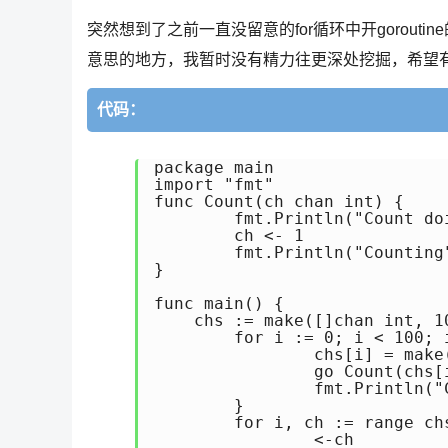
突然想到了之前一直没留意的for循环中开gorou
意思的地方，我暂时没有精力往更深处挖掘，希望有g
代码：
package main  

import "fmt" 

func Count(ch chan int) {

	fmt.Println("Count doing")

	ch <- 1

	fmt.Println("Counting")

}

func main() {

    chs := make([]chan int, 10
	for i := 0; i < 100; i++ {

		chs[i] = make(chan int)

		go Count(chs[i])

		fmt.Println("Count",i)

	}

	for i, ch := range chs {

		<-ch
