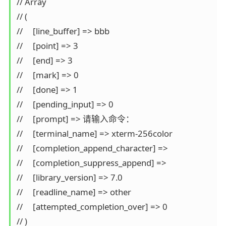
// Array

// (

//     [line_buffer] => bbb

//     [point] => 3

//     [end] => 3

//     [mark] => 0

//     [done] => 1

//     [pending_input] => 0

//     [prompt] => 请输入命令：

//     [terminal_name] => xterm-256color

//     [completion_append_character] =>

//     [completion_suppress_append] =>

//     [library_version] => 7.0

//     [readline_name] => other

//     [attempted_completion_over] => 0

// )