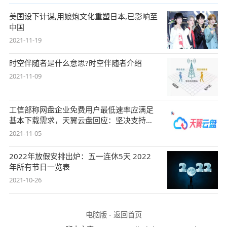
美国设下计谋,用娘炮文化重塑日本,已影响至
中国
2021-11-19
时空伴随者是什么意思?时空伴随者介绍
2021-11-09
工信部称网盘企业免费用户最低速率应满足
基本下载需求，天翼云盘回应：坚决支持，
始终
2021-11-05
2022年放假安排出炉：五一连休5天 2022
年所有节日一览表
2021-10-26
电脑版
-
返回首页