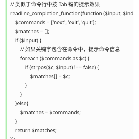
// 类似于命令行中按 Tab 键的提示效果

readline_completion_function(function ($input, $index) 
    $commands = ['next', 'exit', 'quit'];

    $matches = [];

    if ($input) {

        // 如果关键字包含在命令中，提示命令信息

        foreach ($commands as $c) {

            if (strpos($c, $input) !== false) {

                $matches[] = $c;

            }

        }

    }else{

        $matches = $commands;

    }

    return $matches;
