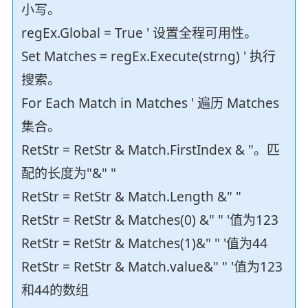
小写。
regEx.Global = True ' 设置全程可用性。
Set Matches = regEx.Execute(strng) ' 执行
搜索。
For Each Match in Matches ' 遍历 Matches
集合。
RetStr = RetStr & Match.FirstIndex & "。匹
配的长度为"&" "
RetStr = RetStr & Match.Length &" "
RetStr = RetStr & Matches(0) &" " '值为123
RetStr = RetStr & Matches(1)&" " '值为44
RetStr = RetStr & Match.value&" " '值为123
和44的数组