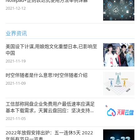
Notepad+正则表达式使用方法举例详解
2021-12-12
业界资讯
美国设下计谋,用娘炮文化重塑日本,已影响至
中国
2021-11-19
时空伴随者是什么意思?时空伴随者介绍
2021-11-09
工信部称网盘企业免费用户最低速率应满足
基本下载需求，天翼云盘回应：坚决支持，
始终
2021-11-05
2022年放假安排出炉：五一连休5天 2022
年所有节日一览表