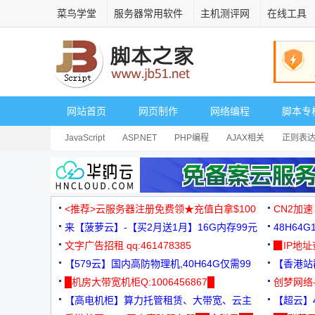
菜鸟学堂
服务器常用软件
主机测评网
在线工具
网站首页
网页制作
网络编程
脚本专
JavaScript
ASP.NET
PHP编程
AJAX相关
正则表
安全相关
网页播放器
其它综合
Dart
<推荐>云服务器注册免费领★充值白拿$100
CN2加速
来【菠萝云】-【买2月送1月】16G内存99元
48H64
文字广告招租 qq:461478385
3000+
▉IP地
【579云】国内高防物理机,40H64G仅需99
【香港站群
元
█机房大带宽机柜Q:1006456867█
创梦网络
【高电机柜】算力托管租赁、大带宽、云主
88元/月
【超云】4