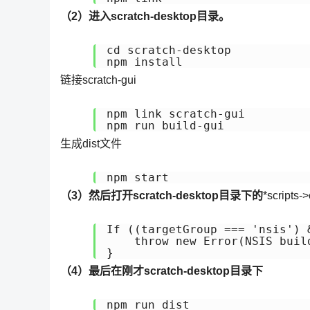
（2）进入scratch-desktop目录。
cd scratch-desktop

npm install
链接scratch-gui
npm link scratch-gui

npm run build-gui
生成dist文件
npm start
（3）然后打开scratch-desktop目录下的
*scripts-
If ((targetGroup === 'nsis') 
    throw new Error(NSIS buil
}
（4）最后在刚才scratch-desktop目录下
npm run dist