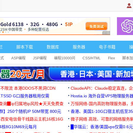
广告 商业广告，理
栏
脚本下载
数据库
服务器
电子书籍
达式
ASP编程
JSP编程
编程10000问
CSS/HTML
Flex
脚本加
 不限流 本港DDOS不黑洞CDN
ClaudeAPI：Claude稳定直连
G1TSSD G口服务器租用仅需
Hostia.io 海外自营VPS物理服务
可免费测试
址查询▉ip归属地ip风险★天天免费查
万恒网络-国内高防物理服务器，
】250个随机IP 50M带宽 800元
99元/月起
香港、美国1-10G口宿主机低至35
-西安电信骨干线路云主机16核16G
微子网络 高效、可靠的网络服务
核8G10M69元每月
█华瑞云：香港/美国vps仅需0.6元