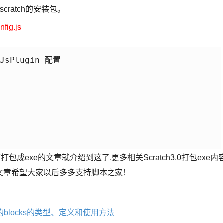
scratch的安装包。
ig.js
JsPlugin 配置

下打包成exe的文章就介绍到这了,更多相关Scratch3.0打包exe内
文章希望大家以后多多支持脚本之家！
cks中的blocks的类型、定义和使用方法