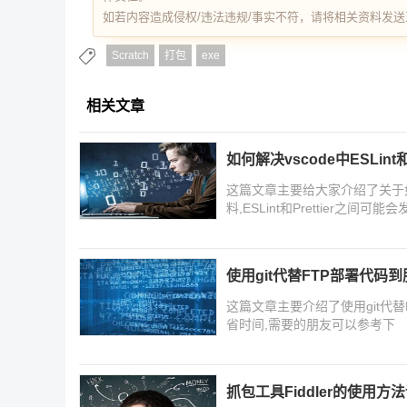
如若内容造成侵权/违法违规/事实不符，请将相关资料发送至 re
Scratch
打包
exe
相关文章
如何解决vscode中ESLint和
这篇文章主要给大家介绍了关于如何解决
料,ESLint和Prettier
则和格式化方式可能不同,需要
使用git代替FTP部署代码
这篇文章主要介绍了使用git代
省时间,需要的朋友可以参考下
抓包工具Fiddler的使用方法详