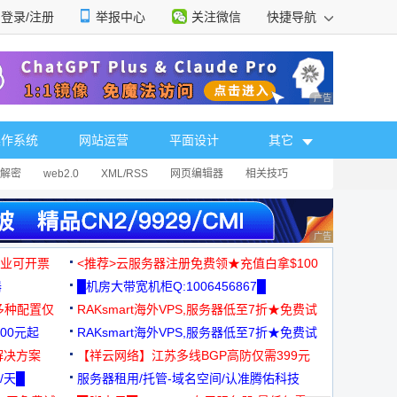
登录/注册
举报中心
关注微信
快捷导航
性选择
广告 商业广告，理
操作系统
网站运营
平面设计
其它
解密
web2.0
XML/RSS
网页编辑器
相关技巧
广告 商业广告，理
，企业可开票
<推荐>云服务器注册免费领★充值白拿$100
器
█机房大带宽机柜Q:1006456867█
多种配置仅
RAKsmart海外VPS,服务器低至7折★免费试
00元起
用★
RAKsmart海外VPS,服务器低至7折★免费试
解决方案
用★
【祥云网络】江苏多线BGP高防仅需399元
/天█
服务器租用/托管-域名空间/认准腾佑科技