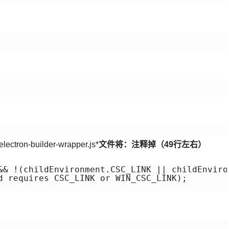
>electron-builder-wrapper.js*
文件将：注释掉（49行左右）
&& !(childEnvironment.CSC_LINK || childEnviro
d requires CSC_LINK or WIN_CSC_LINK);
