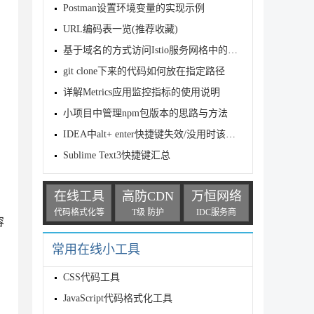
Postman设置环境变量的实现示例
URL编码表一览(推荐收藏)
基于域名的方式访问Istio服务网格中的多个应用程序的方法详解
git clone下来的代码如何放在指定路径
详解Metrics应用监控指标的使用说明
小项目中管理npm包版本的思路与方法
IDEA中alt+ enter快捷键失效/没用时该怎么办(详细版)
Sublime Text3快捷键汇总
在线工具
高防CDN
万恒网络
代码格式化等
T级 防护
IDC服务商
容
常用在线小工具
CSS代码工具
JavaScript代码格式化工具