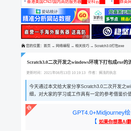
机
香港美国CN2/国内高防服务器██全科云██
██群英网
◆◆◆
广告 商业广告，理性选择
广告 商业广告，理性选择
您的位置：
首页
→
网络编程
→
相关技巧
→ Scratch3.0打包exe
Scratch3.0二次开发之windows环境下打包成exe的
更新时间：2021年08月13日 10:19:13 作者：搁浅的执念
今天通过本文给大家分享Scratch3.0二次开发之
细，对大家的学习或工作具有一定的参考借鉴价
GPT4.0+Midjou
【
如果你想靠AI