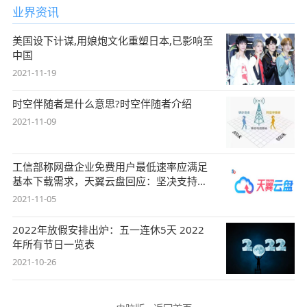
业界资讯
美国设下计谋,用娘炮文化重塑日本,已影响至
中国
2021-11-19
时空伴随者是什么意思?时空伴随者介绍
2021-11-09
工信部称网盘企业免费用户最低速率应满足
基本下载需求，天翼云盘回应：坚决支持，
始终
2021-11-05
2022年放假安排出炉：五一连休5天 2022
年所有节日一览表
2021-10-26