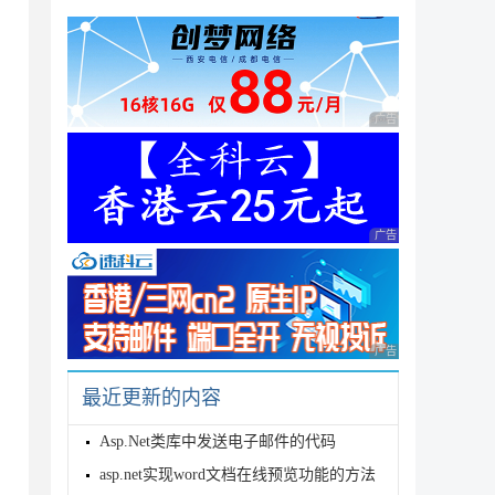
byte> source); 

te> source, Span<byte> destination); 

n<byte> source, Span<byte> destination, out i
广告 商业广告，理性
byte> source); 

te> source, Span<byte> destination); 

n<byte> source, Span<byte> destination, out i
广告 商业广告，理性
byte> source); 

te> source, Span<byte> destination); 

n<byte> source, Span<byte> destination, out i
广告 商业广告，理性
最近更新的内容
byte> source); 

Asp.Net类库中发送电子邮件的代码
te> source, Span<byte> destination); 

n<byte> source, Span<byte> destination, out i
asp.net实现word文档在线预览功能的方法