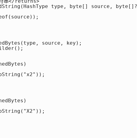
</returns> 

dString(HashType type, byte[] source, byte[]?
of(source)); 

edBytes(type, source, key); 

lder(); 

edBytes) 

String("x2")); 

edBytes) 

String("X2")); 


