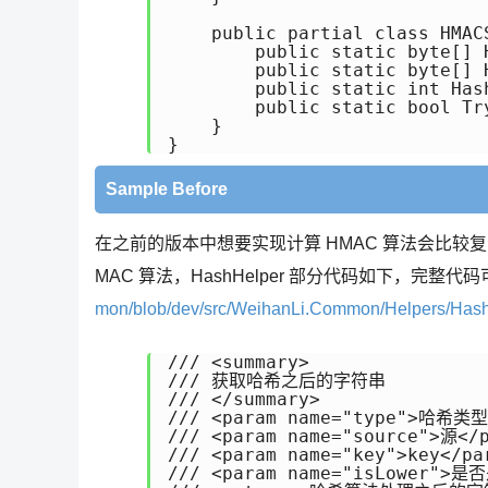
    public partial class HMACS
        public static byte[] 
        public static byte[] 
        public static int Has
        public static bool Tr
    } 

} 
Sample Before
在之前的版本中想要实现计算 HMAC 算法会比较复杂，之
MAC 算法，HashHelper 部分代码如下，完整代码可
mon/blob/dev/src/WeihanLi.Common/Helpers/Hash
/// <summary> 

/// 获取哈希之后的字符串 

/// </summary> 

/// <param name="type">哈希类型<
/// <param name="source">源</p
/// <param name="key">key</par
/// <param name="isLower">是否