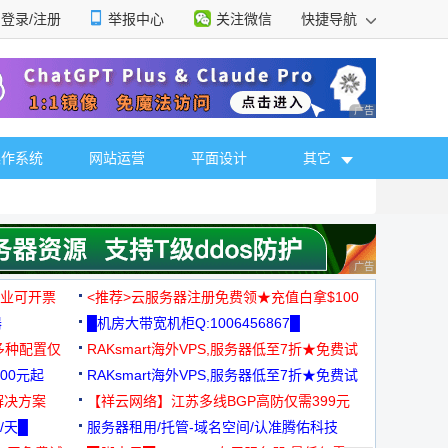
登录/注册
举报中心
关注微信
快捷导航
性选择
广告 商业广告，理
操作系统
网站运营
平面设计
其它
广告 商业广告，理
，企业可开票
<推荐>云服务器注册免费领★充值白拿$100
器
█机房大带宽机柜Q:1006456867█
多种配置仅
RAKsmart海外VPS,服务器低至7折★免费试
00元起
用★
RAKsmart海外VPS,服务器低至7折★免费试
解决方案
用★
【祥云网络】江苏多线BGP高防仅需399元
/天█
服务器租用/托管-域名空间/认准腾佑科技