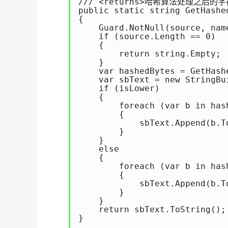
/// <returns>哈希算法处理之后的字符串
public static string GetHashe
{ 

    Guard.NotNull(source, name
    if (source.Length == 0) 

    { 

        return string.Empty; 

    } 

    var hashedBytes = GetHash
    var sbText = new StringBui
    if (isLower) 

    { 

        foreach (var b in hash
        { 

            sbText.Append(b.To
        } 

    } 

    else 

    { 

        foreach (var b in hash
        { 

            sbText.Append(b.To
        } 

    } 

    return sbText.ToString(); 
} 
