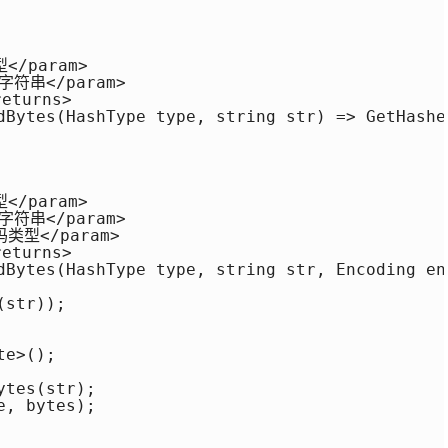
</param> 

字符串</param> 

turns> 

dBytes(HashType type, string str) => GetHashe
</param> 

字符串</param> 

码类型</param> 

turns> 

dBytes(HashType type, string str, Encoding enc
str)); 

e>(); 

tes(str); 

, bytes); 
