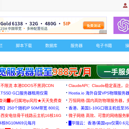
广告 商业广告，理
栏
脚本下载
数据库
服务器
电子书籍
 不限流 本港DDOS不黑洞CDN
ClaudeAPI：Claude稳定直连
G1TSSD G口服务器租用仅需
Hostia.io 海外自营VPS物理服务
可免费测试
址查询▉ip归属地ip风险★天天免费查
万恒网络-国内高防物理服务器，
】250个随机IP 50M带宽 800元
99元/月起
香港、美国1-10G口宿主机低至35
-西安电信骨干线路云主机16核16G
微子网络 高效、可靠的网络服务
核8G10M69元每月
█华瑞云：香港/美国vps仅需0.6元