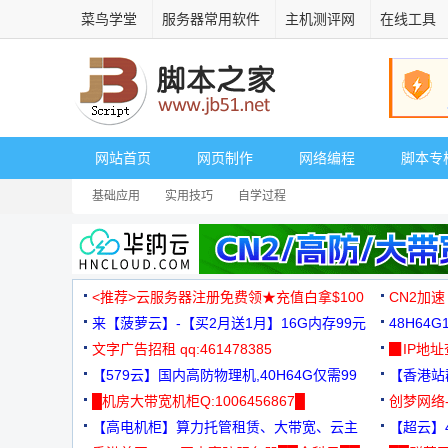
菜鸟学堂
服务器常用软件
主机测评网
在线工具
网站首页
网页制作
网络编程
脚本专
基础应用
实用技巧
自学过程
<推荐>云服务器注册免费领★充值白拿$100
CN2加速
来【菠萝云】-【买2月送1月】16G内存99元
48H64
文字广告招租 qq:461478385
3000+
▉IP地
【579云】国内高防物理机,40H64G仅需99
【香港站群
元
█机房大带宽机柜Q:1006456867█
创梦网络
【高电机柜】算力托管租赁、大带宽、云主
88元/月
【超云】4