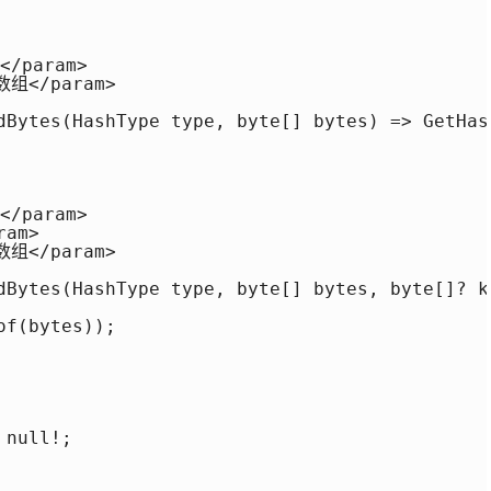
/param> 

数组</param> 

dBytes(HashType type, byte[] bytes) => GetHas
/param> 

am> 

数组</param> 

dBytes(HashType type, byte[] bytes, byte[]? ke
f(bytes)); 

null!; 
