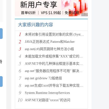
广告 商业广告，理性
大家感兴趣的内容
1
未将对象引用设置到对象的实例 (System.NullRef
2
JAVA正则表达式 Pattern和Matcher
3
asp.net(c#)网页跳转七种方法小结
4
未能加载文件或程序集“XXX”或它的某一个依赖项。试图加载格
持
5
ASP.NET中的几种弹出框提示基本实现方法
6
asp.net“服务器应用程序不可用” 解决方法
7
asp.net gridview 72般绝技
8
asp.net生成Excel并导出下载五种实现方法
9
System.Runtime.InteropServices
10
ASP.NET对路径"xxxxx"的访问