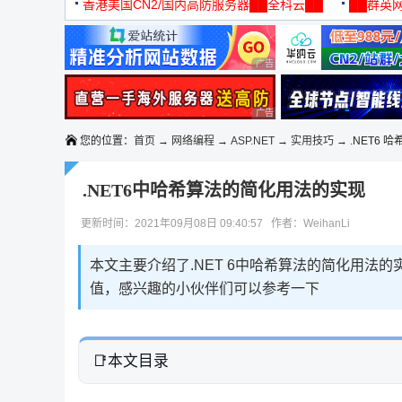
机
香港美国CN2/国内高防服务器██全科云██
██群英网
◆◆◆
广告 商业广告，理性选择
广告 商业广告，理性选择
您的位置：
首页
→
网络编程
→
ASP.NET
→
实用技巧
→ .NET6 
.NET6中哈希算法的简化用法的实现
更新时间：2021年09月08日 09:40:57 作者：WeihanLi
本文主要介绍了.NET 6中哈希算法的简化用法
值，感兴趣的小伙伴们可以参考一下
本文目录