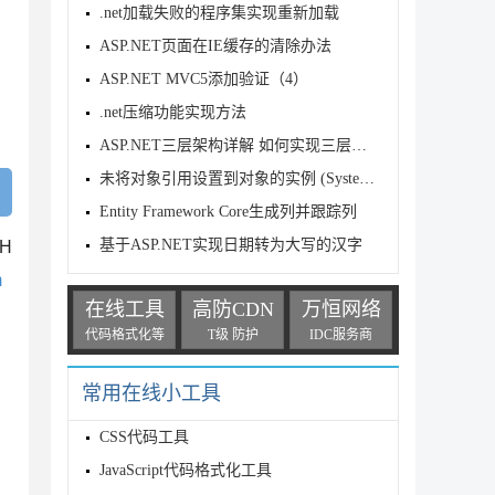
.net加载失败的程序集实现重新加载
ASP.NET页面在IE缓存的清除办法
byte> source); 

ASP.NET MVC5添加验证（4）
te> source, Span<byte> destination); 

n<byte> source, Span<byte> destination, out i
.net压缩功能实现方法
ASP.NET三层架构详解 如何实现三层架构
未将对象引用设置到对象的实例 (System.NullReferenceEx
Entity Framework Core生成列并跟踪列
基于ASP.NET实现日期转为大写的汉字
H
m
在线工具
高防CDN
万恒网络
代码格式化等
T级 防护
IDC服务商
常用在线小工具
CSS代码工具
JavaScript代码格式化工具