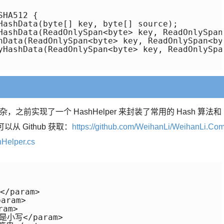
HA512 { 

HashData(byte[] key, byte[] source); 

HashData(ReadOnlySpan<byte> key, ReadOnlySpan<
hData(ReadOnlySpan<byte> key, ReadOnlySpan<by
yHashData(ReadOnlySpan<byte> key, ReadOnlySpa
前实现了一个 HashHelper 来封装了常用的 Hash 算法和 
以从 Github 获取：
https://github.com/WeihanLi/WeihanLi.Co
Helper.cs
/param> 

aram> 

am> 

是小写</param> 
