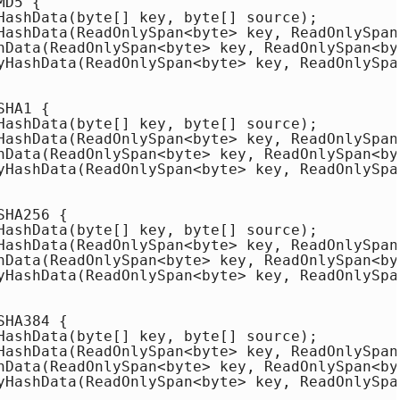
D5 { 

HashData(byte[] key, byte[] source); 

HashData(ReadOnlySpan<byte> key, ReadOnlySpan<
hData(ReadOnlySpan<byte> key, ReadOnlySpan<by
yHashData(ReadOnlySpan<byte> key, ReadOnlySpa
HA1 { 

HashData(byte[] key, byte[] source); 

HashData(ReadOnlySpan<byte> key, ReadOnlySpan<
hData(ReadOnlySpan<byte> key, ReadOnlySpan<by
yHashData(ReadOnlySpan<byte> key, ReadOnlySpa
HA256 { 

HashData(byte[] key, byte[] source); 

HashData(ReadOnlySpan<byte> key, ReadOnlySpan<
hData(ReadOnlySpan<byte> key, ReadOnlySpan<by
yHashData(ReadOnlySpan<byte> key, ReadOnlySpa
HA384 { 

HashData(byte[] key, byte[] source); 

HashData(ReadOnlySpan<byte> key, ReadOnlySpan<
hData(ReadOnlySpan<byte> key, ReadOnlySpan<by
yHashData(ReadOnlySpan<byte> key, ReadOnlySpa