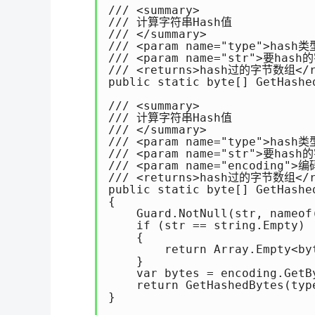
/// <summary> 

/// 计算字符串Hash值 

/// </summary> 

/// <param name="type">hash类型
/// <param name="str">要hash的
/// <returns>hash过的字节数组</re
public static byte[] GetHashe
/// <summary> 

/// 计算字符串Hash值 

/// </summary> 

/// <param name="type">hash类型
/// <param name="str">要hash的
/// <param name="encoding">编
/// <returns>hash过的字节数组</re
public static byte[] GetHashe
{ 

    Guard.NotNull(str, nameof(
    if (str == string.Empty) 

    { 

        return Array.Empty<byt
    } 

    var bytes = encoding.GetBy
    return GetHashedBytes(type
} 
