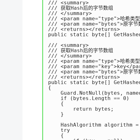
/// <summary> 

/// 获取Hash后的字节数组 

/// </summary> 

/// <param name="type">哈希类型<
/// <param name="bytes">原字节
/// <returns></returns> 

public static byte[] GetHashe
/// <summary> 

/// 获取Hash后的字节数组 

/// </summary> 

/// <param name="type">哈希类型<
/// <param name="key">key</par
/// <param name="bytes">原字节
/// <returns></returns> 

public static byte[] GetHashe
{ 

    Guard.NotNull(bytes, nameo
    if (bytes.Length == 0) 

    { 

        return bytes; 

    } 

    HashAlgorithm algorithm = 
    try 

    { 
