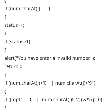
{
if (num.charAt(j)=='.')
{
status++;
}
if (status>1)
{
alert("You have enter a invalid number.");
return 0;
}
if (num.charAt(j)<'0' || num.charAt(j)>'9' )
{
if (((opt1==0) || (num.charAt(j)!='.')) && (j!=0))
{