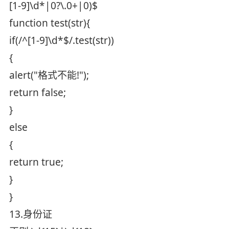
[1-9]\d*|0?\.0+|0)$
function test(str){
if(/^[1-9]\d*$/.test(str))
{
alert("格式不能!");
return false;
}
else
{
return true;
}
}
13.身份证