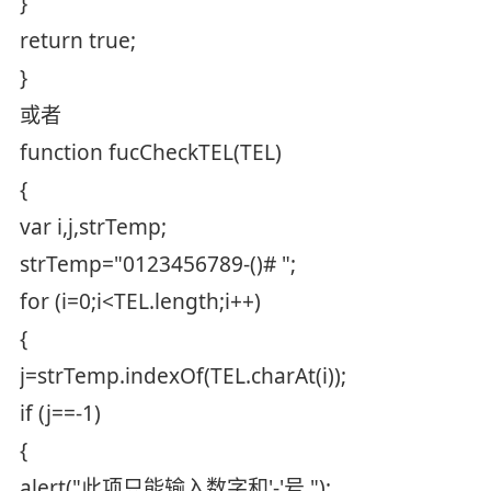
}
return true;
}
或者
function fucCheckTEL(TEL)
{
var i,j,strTemp;
strTemp="0123456789-()# ";
for (i=0;i<TEL.length;i++)
{
j=strTemp.indexOf(TEL.charAt(i));
if (j==-1)
{
alert("此项只能输入数字和'-'号.");