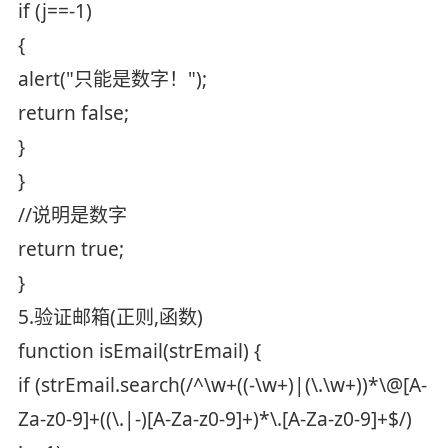
if (j==-1)
{
alert("只能是数字！");
return false;
}
}
//说明是数字
return true;
}
5.验证邮箱(正则,函数)
function isEmail(strEmail) {
if (strEmail.search(/^\w+((-\w+)|(\.\w+))*\@[A-
Za-z0-9]+((\.|-)[A-Za-z0-9]+)*\.[A-Za-z0-9]+$/)