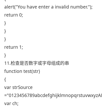
alert("You have enter a invalid number.");
return 0;
}
}
}
return 1;
}
11.检查是否数字或字母组成的串
function test(str)
{
var strSource
="0123456789abcdefghijklmnopqrstuvwxyzA
var ch;