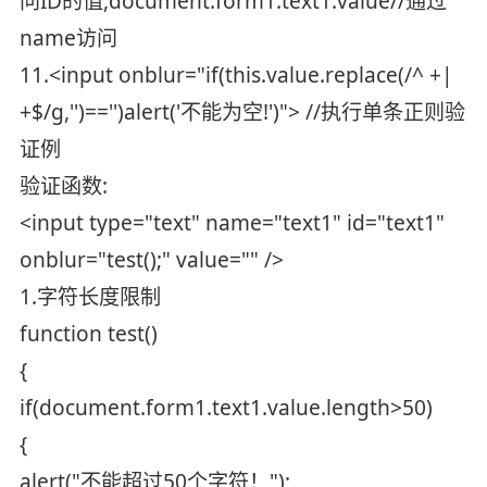
问ID的值,document.form1.text1.value//通过
name访问
11.<input onblur="if(this.value.replace(/^ +|
+$/g,'')=='')alert('不能为空!')"> //执行单条正则验
证例
验证函数:
<input type="text" name="text1" id="text1"
onblur="test();" value="" />
1.字符长度限制
function test()
{
if(document.form1.text1.value.length>50)
{
alert("不能超过50个字符！");