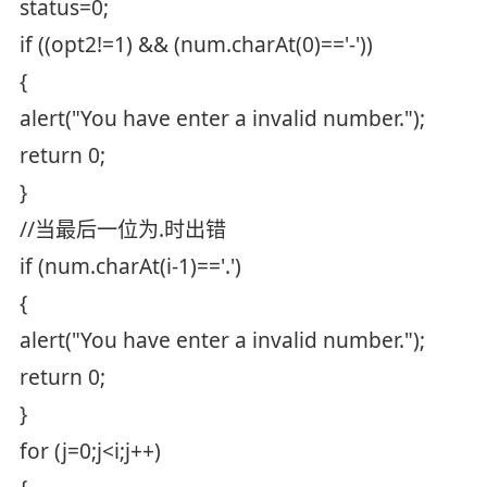
status=0;
if ((opt2!=1) && (num.charAt(0)=='-'))
{
alert("You have enter a invalid number.");
return 0;
}
//当最后一位为.时出错
if (num.charAt(i-1)=='.')
{
alert("You have enter a invalid number.");
return 0;
}
for (j=0;j<i;j++)