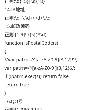
正则:\d{15}|\d{18}
14.IP地址
正则:\d+\.\d+\.\d+\.\d+
15.邮政编码
正则:[1-9]\d{5}(?!\d)
function isPostalCode(s)
{
//var patrn=/^[a-zA-Z0-9]{3,12}$/;
var patrn=/^[a-zA-Z0-9 ]{3,12}$/;
if (!patrn.exec(s)) return false
return true
}
16.QQ号
正则:[1-9][0-9]{4,}