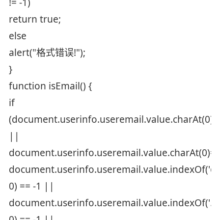
!= -1)
return true;
else
alert("格式错误!");
}
function isEmail() {
if
(document.userinfo.useremail.value.charAt(0)=
||
document.userinfo.useremail.value.charAt(0)=
document.userinfo.useremail.value.indexOf('@'
0) == -1 ||
document.userinfo.useremail.value.indexOf('.',
0) == -1 ||