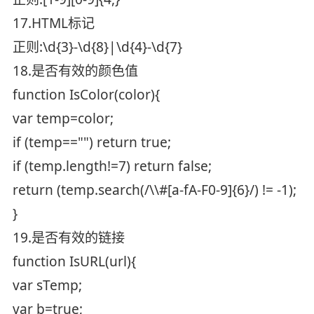
17.HTML标记
正则:\d{3}-\d{8}|\d{4}-\d{7}
18.是否有效的颜色值
function IsColor(color){
var temp=color;
if (temp=="") return true;
if (temp.length!=7) return false;
return (temp.search(/\\#[a-fA-F0-9]{6}/) != -1);
}
19.是否有效的链接
function IsURL(url){
var sTemp;
var b=true;