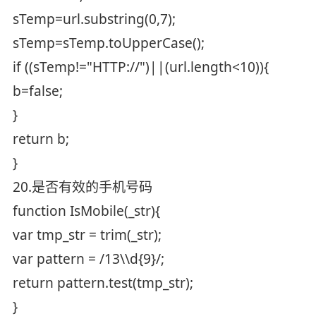
sTemp=url.substring(0,7);
sTemp=sTemp.toUpperCase();
if ((sTemp!="HTTP://")||(url.length<10)){
b=false;
}
return b;
}
20.是否有效的手机号码
function IsMobile(_str){
var tmp_str = trim(_str);
var pattern = /13\\d{9}/;
return pattern.test(tmp_str);
}