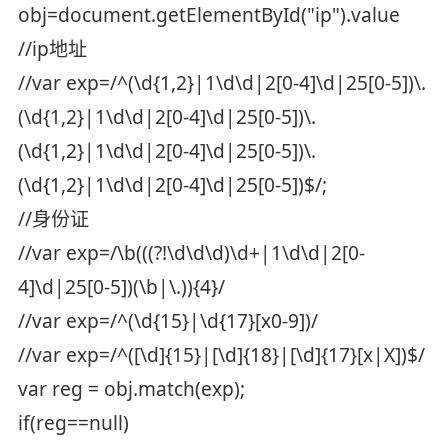
obj=document.getElementById("ip").value
//ip地址
//var exp=/^(\d{1,2}|1\d\d|2[0-4]\d|25[0-5])\.
(\d{1,2}|1\d\d|2[0-4]\d|25[0-5])\.
(\d{1,2}|1\d\d|2[0-4]\d|25[0-5])\.
(\d{1,2}|1\d\d|2[0-4]\d|25[0-5])$/;
//身份证
//var exp=/\b(((?!\d\d\d)\d+|1\d\d|2[0-
4]\d|25[0-5])(\b|\.)){4}/
//var exp=/^(\d{15}|\d{17}[x0-9])/
//var exp=/^([\d]{15}|[\d]{18}|[\d]{17}[x|X])$/
var reg = obj.match(exp);
if(reg==null)