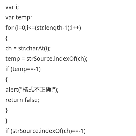
var i;
var temp;
for (i=0;i<=(str.length-1);i++)
{
ch = str.charAt(i);
temp = strSource.indexOf(ch);
if (temp==-1)
{
alert("格式不正确!");
return false;
}
}
if (strSource.indexOf(ch)==-1)