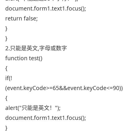
document.form1.text1.focus();
return false;
}
}
2.只能是英文,字母或数字
function test()
{
if(!
(event.keyCode>=65&&event.keyCode<=90))
{
alert("只能是英文！");
document.form1.text1.focus();
}