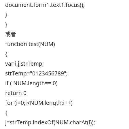
document.form1.text1.focus();
}
}
或者
function test(NUM)
{
var i,j,strTemp;
strTemp="0123456789";
if ( NUM.length== 0)
return 0
for (i=0;i<NUM.length;i++)
{
j=strTemp.indexOf(NUM.charAt(i));