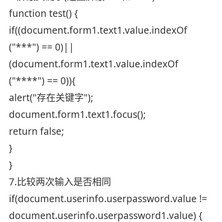
function test() {
if((document.form1.text1.value.indexOf
("***") == 0)||
(document.form1.text1.value.indexOf
("****") == 0)){
alert("存在关键字");
document.form1.text1.focus();
return false;
}
}
7.比较两次输入是否相同
if(document.userinfo.userpassword.value !=
document.userinfo.userpassword1.value) {