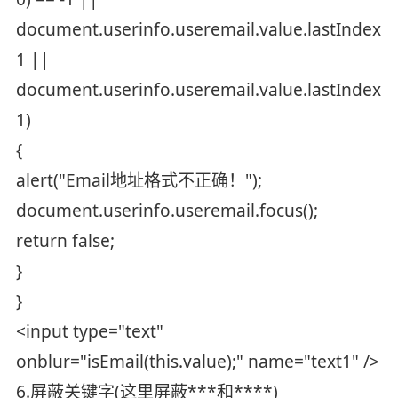
document.userinfo.useremail.value.lastIndexO
1 ||
document.userinfo.useremail.value.lastIndexOf
1)
{
alert("Email地址格式不正确！");
document.userinfo.useremail.focus();
return false;
}
}
<input type="text"
onblur="isEmail(this.value);" name="text1" />
6.屏蔽关键字(这里屏蔽***和****)