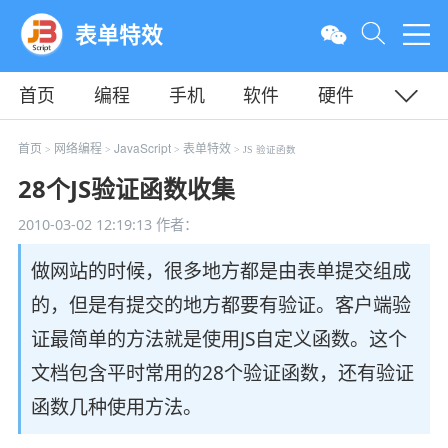
表单特效
首页
编程
手机
软件
硬件
教程
平面
服务器
首页
网络编程
JavaScript
表单特效
>
>
>
> JS 验证函数
28个JS验证函数收集
2010-03-02 12:19:13
作者：
做网站的时候，很多地方都是由表单提交组成
的，但是有提交的地方都要有验证。客户端验
证最简单的方法就是使用JS自定义函数。这个
文档包含平时常用的28个验证函数，还有验证
函数几种使用方法。