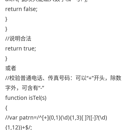
return false;
}
}
//说明合法
return true;
}
或者
//校验普通电话、传真号码：可以“+”开头，除数
字外，可含有“-”
function isTel(s)
{
//var patrn=/^[+]{0,1}(\d){1,3}[ ]?([-]?(\d)
{1,12})+$/;