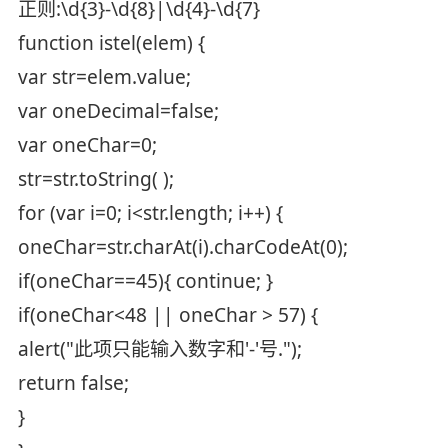
正则:\d{3}-\d{8}|\d{4}-\d{7}
function istel(elem) {
var str=elem.value;
var oneDecimal=false;
var oneChar=0;
str=str.toString( );
for (var i=0; i<str.length; i++) {
oneChar=str.charAt(i).charCodeAt(0);
if(oneChar==45){ continue; }
if(oneChar<48 || oneChar > 57) {
alert("此项只能输入数字和'-'号.");
return false;
}