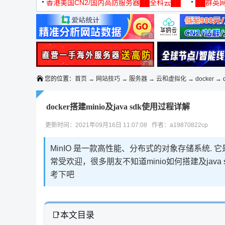
机
香港美国CN2/国内高防服务器██全科云██
██群英网
◆◆◆
广告 商业广告，理性选择
广告 商业广告，理性选择
您的位置：
首页
→
网站技巧
→
服务器
→
云和虚拟化
→
docker
→ d
docker搭建minio及java sdk使用过程详解
更新时间：2021年09月16日 11:07:08 作者：a19870822cp
MinIO 是一款高性能、分布式的对象存储系统. 它
常受欢迎，很多朋友不知道minio如何搭建及ja
考下吧
本文目录