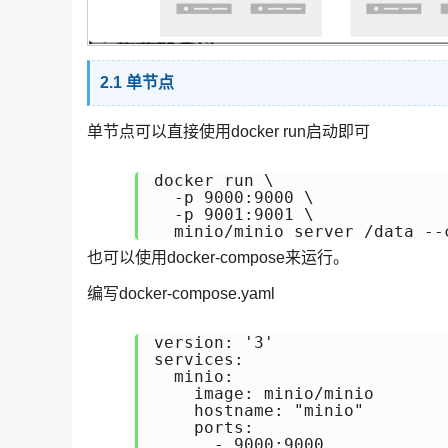
2.1 单节点
单节点可以直接使用docker run启动即可
docker run \

  -p 9000:9000 \

  -p 9001:9001 \

  minio/minio server /data --
也可以使用docker-compose来运行。
编写docker-compose.yaml
version: '3'

services:

  minio:

    image: minio/minio

    hostname: "minio"

    ports:

      - 9000:9000 
