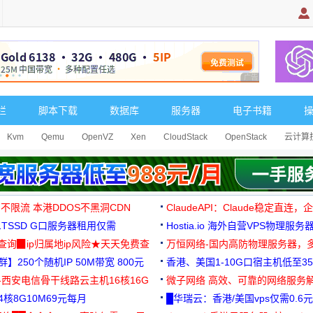
广告 商业广告，理
栏
脚本下载
数据库
服务器
电子书籍
Kvm
Qemu
OpenVZ
Xen
CloudStack
OpenStack
云计算
 不限流 本港DDOS不黑洞CDN
ClaudeAPI：Claude稳定直连
G1TSSD G口服务器租用仅需
Hostia.io 海外自营VPS物理服务
可免费测试
址查询▉ip归属地ip风险★天天免费查
万恒网络-国内高防物理服务器，
】250个随机IP 50M带宽 800元
99元/月起
香港、美国1-10G口宿主机低至35
-西安电信骨干线路云主机16核16G
微子网络 高效、可靠的网络服务
核8G10M69元每月
█华瑞云：香港/美国vps仅需0.6元