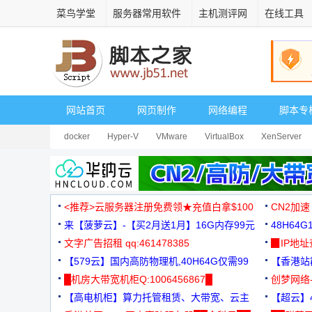
菜鸟学堂
服务器常用软件
主机测评网
在线工具
网站首页
网页制作
网络编程
脚本专
docker
Hyper-V
VMware
VirtualBox
XenServer
<推荐>云服务器注册免费领★充值白拿$100
CN2加速
来【菠萝云】-【买2月送1月】16G内存99元
48H64
文字广告招租 qq:461478385
3000+
▉IP地
【579云】国内高防物理机,40H64G仅需99
【香港站群
元
█机房大带宽机柜Q:1006456867█
创梦网络
【高电机柜】算力托管租赁、大带宽、云主
88元/月
【超云】4