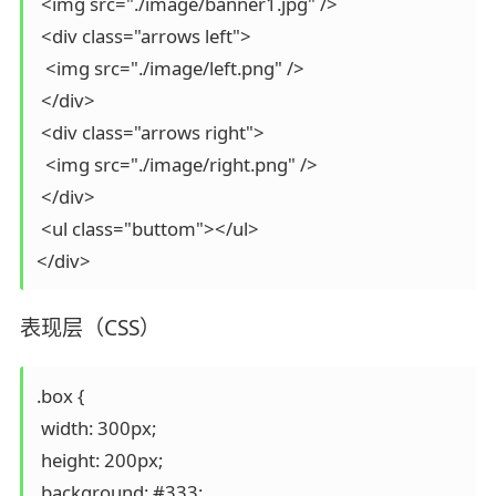
 <img src="./image/banner1.jpg" />

 <div class="arrows left">

  <img src="./image/left.png" />

 </div>

 <div class="arrows right">

  <img src="./image/right.png" />

 </div>

 <ul class="buttom"></ul>

</div>
表现层（CSS）
.box {

 width: 300px;

 height: 200px;

 background: #333;
