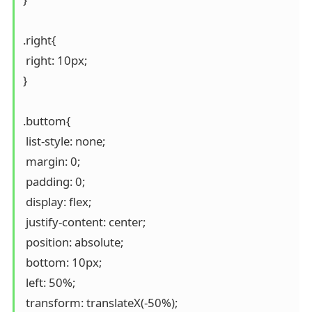
.right{

 right: 10px;

}

.buttom{

 list-style: none;

 margin: 0;

 padding: 0;

 display: flex;

 justify-content: center;

 position: absolute;

 bottom: 10px;

 left: 50%;

 transform: translateX(-50%);
