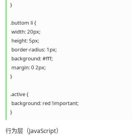
}

.buttom li {

 width: 20px;

 height: 5px;

 border-radius: 1px;

 background: #fff;

 margin: 0 2px;

}

.active {

 background: red !important;

}
行为层（JavaScript）