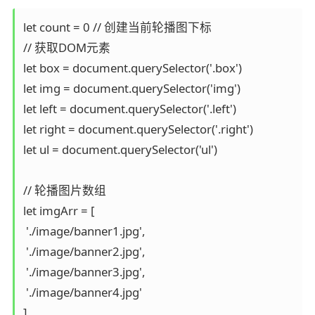
let count = 0 // 创建当前轮播图下标

// 获取DOM元素

let box = document.querySelector('.box')

let img = document.querySelector('img')

let left = document.querySelector('.left')

let right = document.querySelector('.right')

let ul = document.querySelector('ul')

// 轮播图片数组

let imgArr = [

 './image/banner1.jpg',

 './image/banner2.jpg',

 './image/banner3.jpg',

 './image/banner4.jpg'

]
