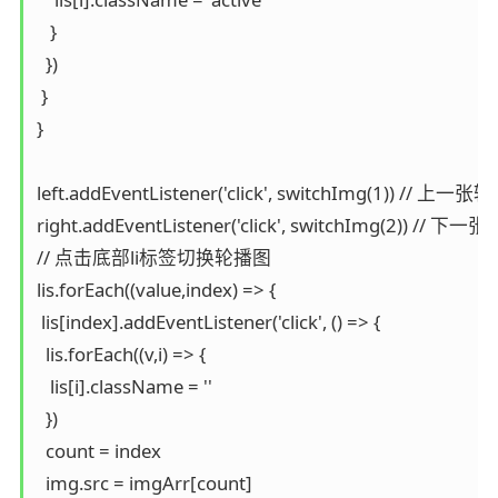
   }

  })

 }

}

left.addEventListener('click', switchImg(1)) // 上一张
right.addEventListener('click', switchImg(2)) // 下
// 点击底部li标签切换轮播图

lis.forEach((value,index) => {

 lis[index].addEventListener('click', () => {

  lis.forEach((v,i) => {

   lis[i].className = ''

  })

  count = index

  img.src = imgArr[count]
