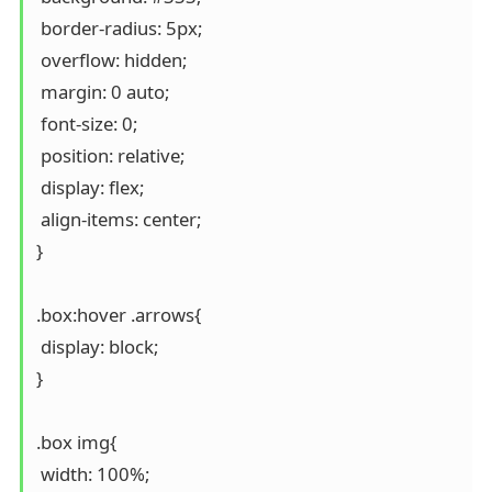
 border-radius: 5px;

 overflow: hidden;

 margin: 0 auto;

 font-size: 0;

 position: relative;

 display: flex;

 align-items: center;

}

.box:hover .arrows{

 display: block;

}

.box img{

 width: 100%;
