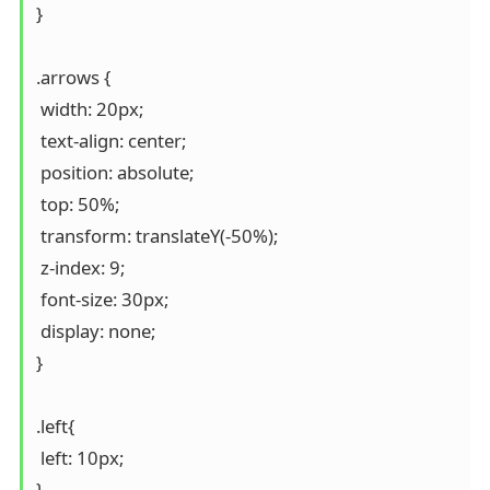
}

.arrows {

 width: 20px;

 text-align: center;

 position: absolute;

 top: 50%;

 transform: translateY(-50%);

 z-index: 9;

 font-size: 30px;

 display: none;

}

.left{

 left: 10px;

}
