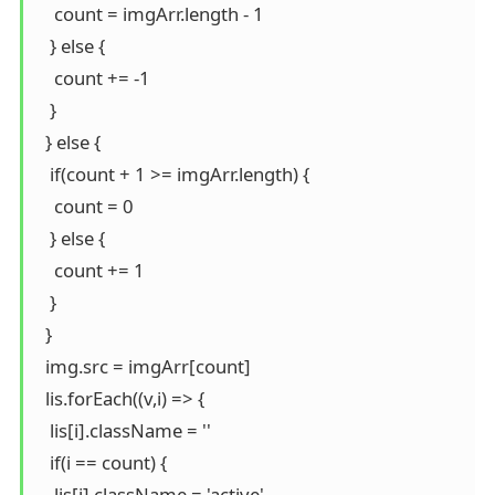
    count = imgArr.length - 1

   } else {

    count += -1

   }

  } else {

   if(count + 1 >= imgArr.length) {

    count = 0

   } else {

    count += 1

   }

  }

  img.src = imgArr[count]

  lis.forEach((v,i) => {

   lis[i].className = ''

   if(i == count) {

    lis[i].className = 'active'
