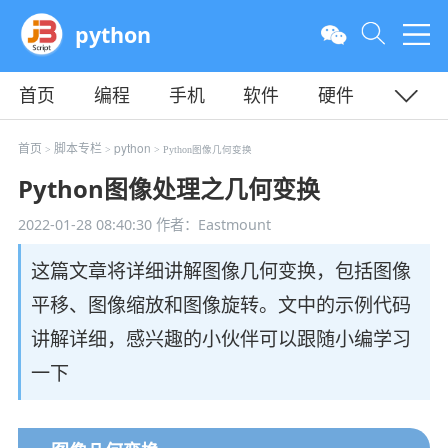
python
首页
编程
手机
软件
硬件
教程
平面
服务器
首页
脚本专栏
python
>
>
> Python图像几何变换
Python图像处理之几何变换
2022-01-28 08:40:30
作者：Eastmount
这篇文章将详细讲解图像几何变换，包括图像
平移、图像缩放和图像旋转。文中的示例代码
讲解详细，感兴趣的小伙伴可以跟随小编学习
一下