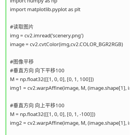
import numpy as np

import matplotlib.pyplot as plt

#读取图片

img = cv2.imread('scenery.png')

image = cv2.cvtColor(img,cv2.COLOR_BGR2RGB)

#图像平移

#垂直方向 向下平移100

M = np.float32([[1, 0, 0], [0, 1, 100]])

img1 = cv2.warpAffine(image, M, (image.shape[1], ima
#垂直方向 向上平移100

M = np.float32([[1, 0, 0], [0, 1, -100]])

img2 = cv2.warpAffine(image, M, (image.shape[1], ima