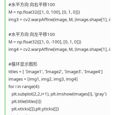
#水平方向 向右平移100

M = np.float32([[1, 0, 100], [0, 1, 0]])

img3 = cv2.warpAffine(image, M, (image.shape[1], ima
#水平方向 向左平移100

M = np.float32([[1, 0, -100], [0, 1, 0]])

img4 = cv2.warpAffine(image, M, (image.shape[1], ima
#循环显示图形

titles = [ 'Image1', 'Image2', 'Image3', 'Image4']  

images = [img1, img2, img3, img4]  

for i in range(4):  

   plt.subplot(2,2,i+1), plt.imshow(images[i], 'gray')  

   plt.title(titles[i])  

   plt.xticks([]),plt.yticks([])  
