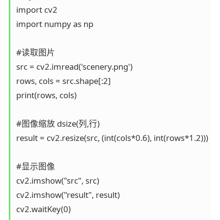
import cv2  

import numpy as np  

#读取图片

src = cv2.imread('scenery.png')

rows, cols = src.shape[:2]

print(rows, cols)

#图像缩放 dsize(列,行)

result = cv2.resize(src, (int(cols*0.6), int(rows*1.2)))

#显示图像

cv2.imshow("src", src)

cv2.imshow("result", result)

cv2.waitKey(0)
