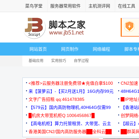
菜鸟学堂
服务器常用软件
主机测评网
在线工具
网站首页
网页制作
网络编程
脚本专
基础应用
实用技巧
自学过程
<推荐>云服务器注册免费领★充值白拿$100
CN2加速
来【菠萝云】-【买2月送1月】16G内存99元
48H64
文字广告招租 qq:461478385
3000+
▉IP地
【579云】国内高防物理机,40H64G仅需99
【香港站群
元
█机房大带宽机柜Q:1006456867█
创梦网络
【高电机柜】算力托管租赁、大带宽、云主
88元/月
【超云】4
机
香港美国CN2/国内高防服务器██全科云██
██群英网