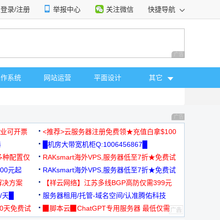
登录/注册
举报中心
关注微信
快捷导航
性选择
广告 商业广告，理
操作系统
网站运营
平面设计
其它
广告 商业广告，理
，企业可开票
<推荐>云服务器注册免费领★充值白拿$100
器
█机房大带宽机柜Q:1006456867█
多种配置仅
RAKsmart海外VPS,服务器低至7折★免费试
00元起
用★
RAKsmart海外VPS,服务器低至7折★免费试
解决方案
用★
【祥云网络】江苏多线BGP高防仅需399元
/天█
服务器租用/托管-域名空间/认准腾佑科技
30天免费试
▉脚本云▉ChatGPT专用服务器 最低仅需