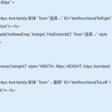
180px" >
 24px; font-family:宋体" Text="选择→" ID="btnReceSendToRight"
lick"/>--%>
('listNewEmp','listright','HidDistrictId')" Text="选择→" style
>
e('listright')" style="WIDTH: 48px; HEIGHT: 24px; font-famil
24px; font-family:宋体" Text="←删除" ID="btnReceSendToLeft" r
k"/>--%>