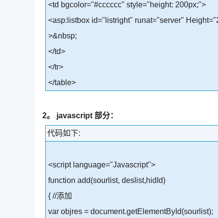
<td bgcolor="#cccccc" style="height: 200px;">
<asp:listbox id="listright" runat="server" Heigh
>&nbsp;
</td>
</tr>
</table>
2。 javascript 部分：
代码如下:
<script language="Javascript">
function add(sourlist, deslist,hidId)
{ //添加
var objres = document.getElementById(sourlist);