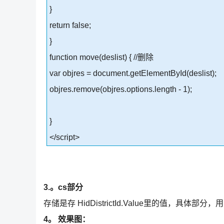
}
return false;
}
function move(deslist) { //删除
var objres = document.getElementById(deslist);
objres.remove(objres.options.length - 1);
}
</script>
3.。cs部分
存储是存 HidDistrictId.Value里的值，具体部
4。 效果图：