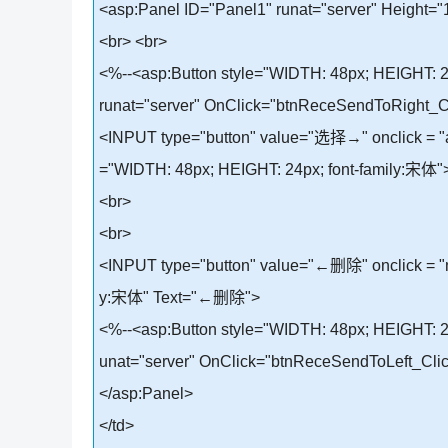
<asp:Panel ID="Panel1" runat="server" Height="
<br> <br>
<%--<asp:Button style="WIDTH: 48px; HEIGHT:
runat="server" OnClick="btnReceSendToRight_C
<INPUT type="button" value="选择→" onclick = "add
="WIDTH: 48px; HEIGHT: 24px; font-family:宋体"
<br>
<br>
<INPUT type="button" value="←删除" onclick = "mov
y:宋体" Text="←删除">
<%--<asp:Button style="WIDTH: 48px; HEIGHT: 
unat="server" OnClick="btnReceSendToLeft_Clic
</asp:Panel>
</td>