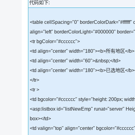
代码如下:
<table cellSpacing="0" borderColorDark="#ffffff"
align="left" borderColorLight="#000000" border=
<tr bgColor="#cccccc">
<td align="center" width="180"><b>所有地区</b> <as
<td align="center" width="60">&nbsp;</td>
<td align="center" width="180"><b>已选地区</b>
</tr>
<tr >
<td bgcolor="#cccccc" style="height: 200px; width
<asp:listbox id="listNewEmp" runat="server" He
box></td>
<td valign="top" align="center" bgcolor="#cccccc"