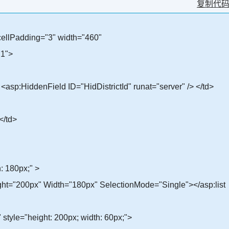
复制代
 cellPadding="3" width="460"
"1">
p:HiddenField ID="HidDistrictId" runat="server" /> </td>
</td>
: 180px;" >
ight="200px" Width="180px" SelectionMode="Single"></asp:list
 style="height: 200px; width: 60px;">