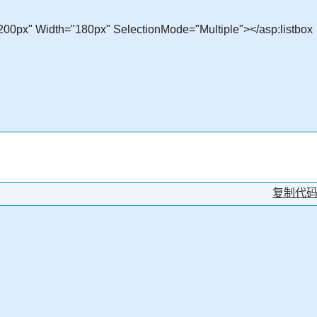
t="200px" Width="180px" SelectionMode="Multiple"></asp:listbox
复制代