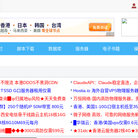
广告 商业广告，理
栏
脚本下载
数据库
服务器
电子书籍
 不限流 本港DDOS不黑洞CDN
ClaudeAPI：Claude稳定直连
G1TSSD G口服务器租用仅需
Hostia.io 海外自营VPS物理服务
可免费测试
址查询▉ip归属地ip风险★天天免费查
万恒网络-国内高防物理服务器，
】250个随机IP 50M带宽 800元
99元/月起
香港、美国1-10G口宿主机低至35
-西安电信骨干线路云主机16核16G
微子网络 高效、可靠的网络服务
核8G10M69元每月
█华瑞云：香港/美国vps仅需0.6元
络██◆◆◆300G高防仅需599元
★31idc★香港云服务器2核4G★