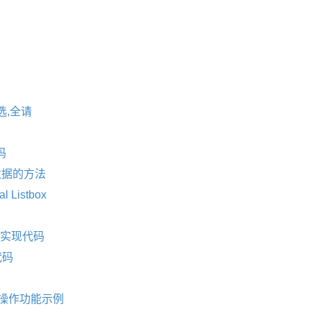
多选,全请
目
码
换数据的方法
 Listbox
的实现代码
代码
右移操作功能示例