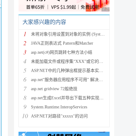
码
广告 商业广告，理性
大家感兴趣的内容
1
未将对象引用设置到对象的实例 (System.NullRef
2
JAVA正则表达式 Pattern和Matcher
3
asp.net(c#)网页跳转七种方法小结
4
未能加载文件或程序集“XXX”或它的某一个依赖项。试图加载格
5
ASP.NET中的几种弹出框提示基本实现方法
6
asp.net“服务器应用程序不可用” 解决方法
7
asp.net gridview 72般绝技
8
asp.net生成Excel并导出下载五种实现方法
9
System.Runtime.InteropServices
10
ASP.NET对路径"xxxxx"的访问