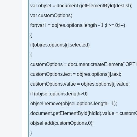
var objsel = document.getElementById(deslist);
var customOptions;
for(var i = objres.options.length - 1 ;i >= 0;i--)
{
if(objres.options[i].selected)
{
customOptions = document.createElement("OPTI
customOptions.text = objres.options[i].text;
customOptions.value = objres.options[i].value;
if (objsel.options.length>0)
objsel.remove(objsel.options.length - 1);
document.getElementById(hidId).value = customO
objsel.add(customOptions,0);
}