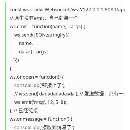
const ws = new Websocket('ws://127.0.0.1:8080/api');

// 原生没有emit，自己封装一个

ws.emit = function(name, ...args) {

    ws.send(JSON.stringify({

        name,

        data: [...args]

    }))

}

ws.onopen = function() {

    console.log('链接上了');

    // ws.send('dadadadadasda'); // 发送数据，
    ws.emit('msg', 12, 5, 8);

}; // 已经链接

ws.onmessage = function() {

    console.log('接收到消息了')
