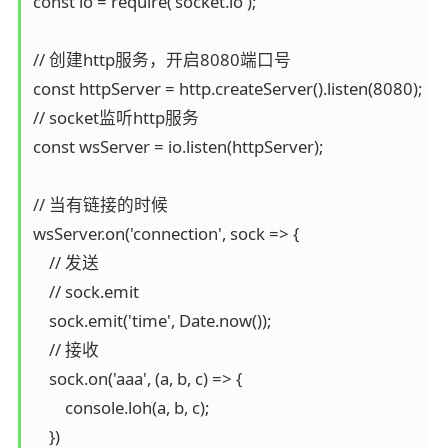
const io = require('socket.io');

// 创建http服务，开启8080端口号

const httpServer = http.createServer().listen(8080);

// socket监听http服务

const wsServer = io.listen(httpServer);

// 当有链接的时候

wsServer.on('connection', sock => {

    // 发送

    // sock.emit

    sock.emit('time', Date.now());

    // 接收

    sock.on('aaa', (a, b, c) => {

        console.loh(a, b, c);

    })
