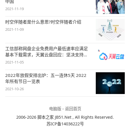
中国
2021-11-19
时空伴随者是什么意思?时空伴随者介绍
2021-11-09
工信部称网盘企业免费用户最低速率应满足
基本下载需求，天翼云盘回应：坚决支持，
始终
2021-11-05
2022年放假安排出炉：五一连休5天 2022
年所有节日一览表
2021-10-26
电脑版
-
返回首页
2006-2026 脚本之家 JB51.Net , All Rights Reserved.
苏ICP备14036222号