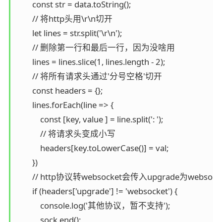
        const str = data.toString();

        // 将http头用\r\n切开

        let lines = str.split('\r\n');

        // 删除第一行和最后一行，因为没啥用

        lines = lines.slice(1, lines.length - 2);

        // 将所有请求头通过'分号空格'切开

        const headers = {};

        lines.forEach(line => {

            const [key, value ] = line.split(': ');

            // 将请求头变成小写

            headers[key.toLowerCase()] = val;

        })

        // http协议转websocket会传入upgrade为websocke
        if (headers['upgrade'] != 'websocket') {

            console.log('其他协议，暂不支持');

            sock.end();
