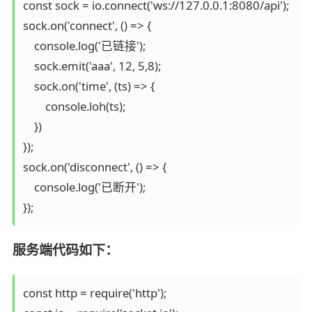
const sock = io.connect('ws://127.0.0.1:8080/api');

sock.on('connect', () => {

    console.log('已链接');

    sock.emit('aaa', 12, 5,8);

    sock.on('time', (ts) => {

        console.loh(ts);

    })

});

sock.on('disconnect', () => {

    console.log('已断开');

});
服务端代码如下：
const http = require('http');
