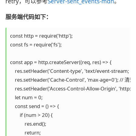
retry，可以参考
Server-sent_events-mdn
。
服务端代码如下：
const http = require('http');

const fs = require('fs');

const app = http.createServer((req, res) => {

    res.setHeader('Content-type', 'text/event-stream; cha
    res.setHeader('Cache-Control', 'max-age=0'); // 清
    res.setHeader('Access-Control-Allow-Origin', 'http:127
    let num = 0;

    const send = () => {

        if (num > 20) {

            res.end();

            return;
