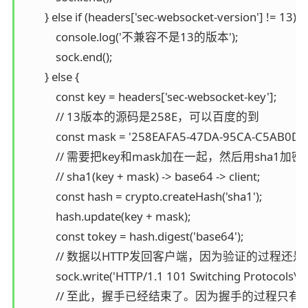
        } else if (headers['sec-websocket-version'] != 13) {

            console.log('不兼容不是13的版本');

            sock.end();

        } else {

            const key = headers['sec-websocket-key'];

            // 13版本的源码是258E，可以百度的到

            const mask = '258EAFA5-47DA-95CA-C5AB0DC
            // 需要把key和mask加在一起，然后用sha
            // sha1(key + mask) -> base64 -> client;

            const hash = crypto.createHash('sha1');

            hash.update(key + mask);

            const tokey = hash.digest('base64');

            // 数据以HTTP发回客户端，因为验证的过程还是h
            sock.write('HTTP/1.1 101 Switching Pr
            // 至此，握手已经结束了。因为握手的过程