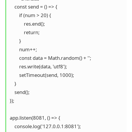
    const send = () => {

        if (num > 20) {

            res.end();

            return;

        }

        num++;

        const data = Math.random() + '';

        res.write(data, 'utf8');

        setTimeout(send, 1000);

    }

    send();

});

app.listen(8081, () => {

    console.log('127.0.0.1:8081');
