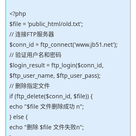
<?php
$file = 'public_html/old.txt';
// 连接FTP服务器
$conn_id = ftp_connect('www.jb51.net');
// 验证用户名和密码
$login_result = ftp_login($conn_id,
$ftp_user_name, $ftp_user_pass);
// 删除指定文件
if (ftp_delete($conn_id, $file)) {
echo "$file 文件删除成功 n";
} else {
echo "删除 $file 文件失败n";