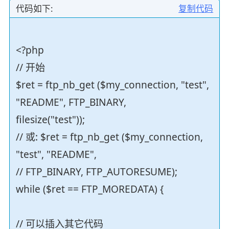
代码如下:
复制代码
<?php
// 开始
$ret = ftp_nb_get ($my_connection, "test",
"README", FTP_BINARY,
filesize("test"));
// 或: $ret = ftp_nb_get ($my_connection,
"test", "README",
// FTP_BINARY, FTP_AUTORESUME);
while ($ret == FTP_MOREDATA) {
// 可以插入其它代码