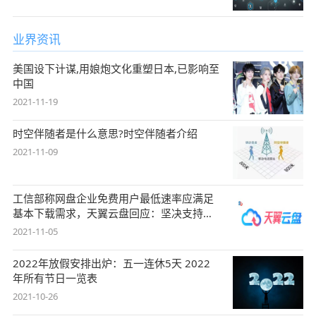
业界资讯
美国设下计谋,用娘炮文化重塑日本,已影响至
中国
2021-11-19
时空伴随者是什么意思?时空伴随者介绍
2021-11-09
工信部称网盘企业免费用户最低速率应满足
基本下载需求，天翼云盘回应：坚决支持，
始终
2021-11-05
2022年放假安排出炉：五一连休5天 2022
年所有节日一览表
2021-10-26