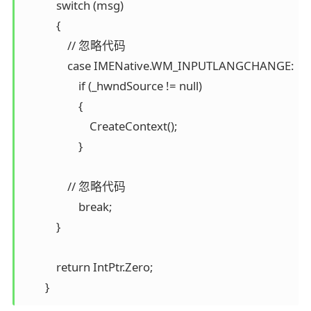
            switch (msg)

            {

            	// 忽略代码

                case IMENative.WM_INPUTLANGCHANGE:

                    if (_hwndSource != null)

                    {

                        CreateContext();

                    }

            	// 忽略代码

                    break;

            }

            return IntPtr.Zero;
