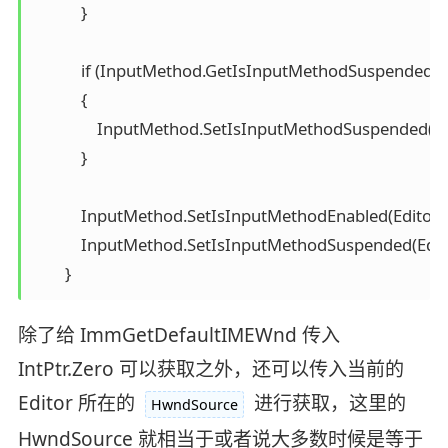
            }

            if (InputMethod.GetIsInputMethodSuspended(Ed
            {

                InputMethod.SetIsInputMethodSuspended(Edit
            }

            InputMethod.SetIsInputMethodEnabled(Editor, t
            InputMethod.SetIsInputMethodSuspended(Editor
除了给 ImmGetDefaultIMEWnd 传入
IntPtr.Zero 可以获取之外，还可以传入当前的
Editor 所在的
进行获取，这里的
HwndSource
HwndSource 就相当于或者说大多数时候是等于