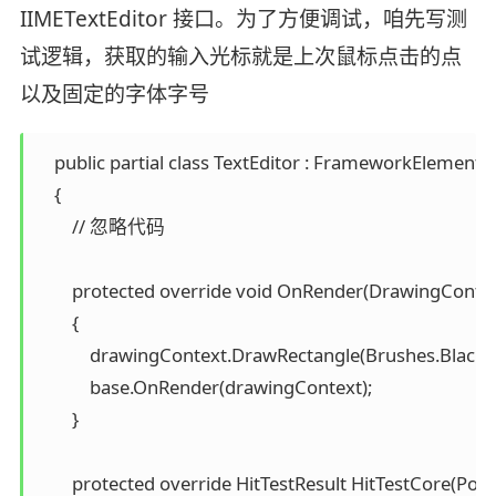
IIMETextEditor 接口。为了方便调试，咱先写测
试逻辑，获取的输入光标就是上次鼠标点击的点
以及固定的字体字号
    public partial class TextEditor : FrameworkElement, 
    {

        // 忽略代码

        protected override void OnRender(DrawingConte
        {

            drawingContext.DrawRectangle(Brushes.Black
            base.OnRender(drawingContext);

        }

        protected override HitTestResult HitTestCore(Po