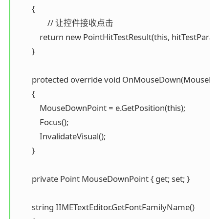
        {

        	// 让控件接收点击

            return new PointHitTestResult(this, hitTestPara
        }

        protected override void OnMouseDown(MouseBu
        {

            MouseDownPoint = e.GetPosition(this);

            Focus();

            InvalidateVisual();

        }

        private Point MouseDownPoint { get; set; }

        string IIMETextEditor.GetFontFamilyName()
