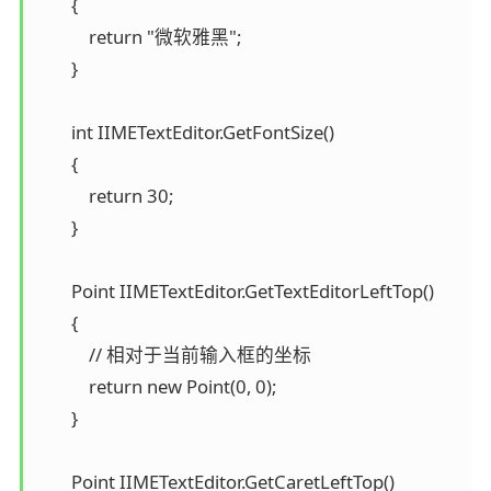
        {

            return "微软雅黑";

        }

        int IIMETextEditor.GetFontSize()

        {

            return 30;

        }

        Point IIMETextEditor.GetTextEditorLeftTop()

        {

            // 相对于当前输入框的坐标

            return new Point(0, 0);

        }

        Point IIMETextEditor.GetCaretLeftTop()
