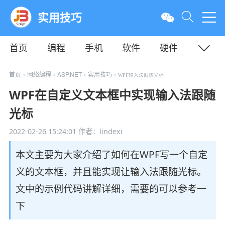
实用技巧
首页
编程
手机
软件
硬件
教程
平面
服务器
首页
网络编程
ASP.NET
实用技巧
>
>
>
> WPF输入法跟随光标
WPF在自定义文本框中实现输入法跟随
光标
2022-02-26 15:24:01
作者：lindexi
本文主要为大家介绍了如何在WPF写一个自定
义的文本框，并且能实现让输入法跟随光标。
文中的示例代码讲解详细，需要的可以参考一
下