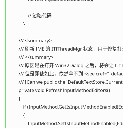
                // 忽略代码

            }

        /// <summary>

        /// 刷新 IME 的 ITfThreadMgr 状态，用
        /// </summary>

        /// 原因是在打开 Win32Dialog 之后，将会让 ITf
        /// 但是即使如此，依然拿不到 <see cref="
        /// [Can we public the `DefaultTextStore.Curre
        private void RefreshInputMethodEditors()

        {

            if (InputMethod.GetIsInputMethodEnabled(Edito
            {

                InputMethod.SetIsInputMethodEnabled(Editor,