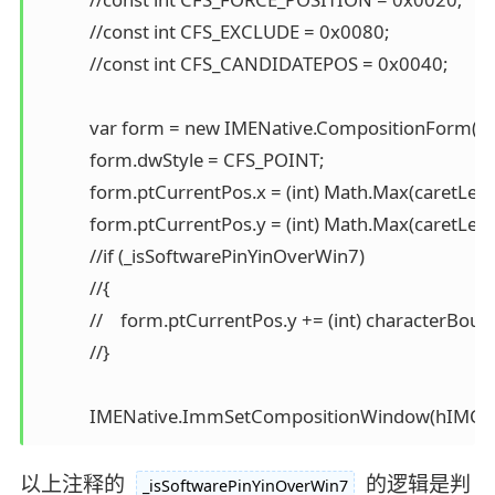
            //const int CFS_EXCLUDE = 0x0080;

            //const int CFS_CANDIDATEPOS = 0x0040;

            var form = new IMENative.CompositionForm();

            form.dwStyle = CFS_POINT;

            form.ptCurrentPos.x = (int) Math.Max(caretLe
            form.ptCurrentPos.y = (int) Math.Max(caretLe
            //if (_isSoftwarePinYinOverWin7)

            //{

            //    form.ptCurrentPos.y += (int) characterBoun
            //}

以上注释的
的逻辑是判
_isSoftwarePinYinOverWin7