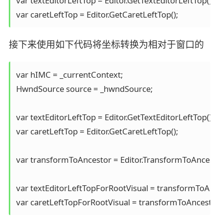
var textEditorLeftTop = Editor.GetTextEditorLeftTop();

接下来使用如下代码将坐标转换为相对于窗口的
var hIMC = _currentContext;

HwndSource source = _hwndSource;

var textEditorLeftTop = Editor.GetTextEditorLeftTop();

var caretLeftTop = Editor.GetCaretLeftTop();

var transformToAncestor = Editor.TransformToAncestor
var textEditorLeftTopForRootVisual = transformToAnce