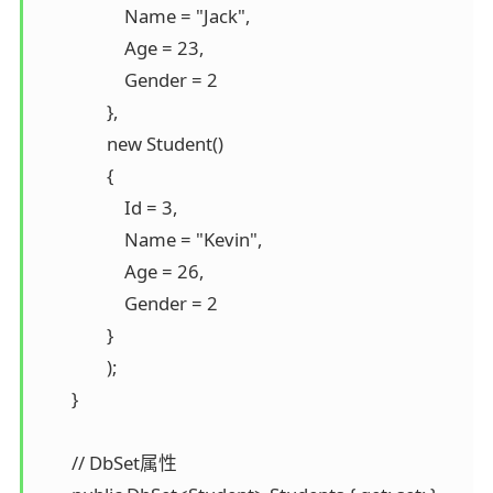
                    Name = "Jack",

                    Age = 23,

                    Gender = 2

                },

                new Student()

                {

                    Id = 3,

                    Name = "Kevin",

                    Age = 26,

                    Gender = 2

                }

                );

        }

        // DbSet属性
