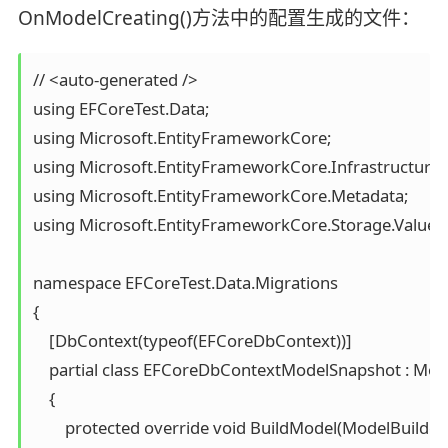
OnModelCreating()方法中的配置生成的文件：
// <auto-generated />

using EFCoreTest.Data;

using Microsoft.EntityFrameworkCore;

using Microsoft.EntityFrameworkCore.Infrastructure;

using Microsoft.EntityFrameworkCore.Metadata;

using Microsoft.EntityFrameworkCore.Storage.ValueCo
namespace EFCoreTest.Data.Migrations

{

    [DbContext(typeof(EFCoreDbContext))]

    partial class EFCoreDbContextModelSnapshot : Mod
    {

        protected override void BuildModel(ModelBuilder