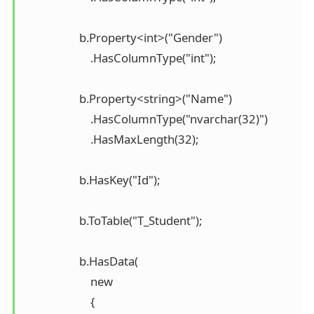
                    b.Property<int>("Gender")

                        .HasColumnType("int");

                    b.Property<string>("Name")

                        .HasColumnType("nvarchar(32)")

                        .HasMaxLength(32);

                    b.HasKey("Id");

                    b.ToTable("T_Student");

                    b.HasData(

                        new

                        {
