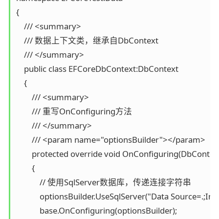
{

    /// <summary>

    /// 数据上下文类，继承自DbContext

    /// </summary>

    public class EFCoreDbContext:DbContext

    {

        /// <summary>

        /// 重写OnConfiguring方法

        /// </summary>

        /// <param name="optionsBuilder"></param>

        protected override void OnConfiguring(DbContex
        {

            // 使用SqlServer数据库，传递连接字符串

            optionsBuilder.UseSqlServer("Data Source=.;
            base.OnConfiguring(optionsBuilder);
