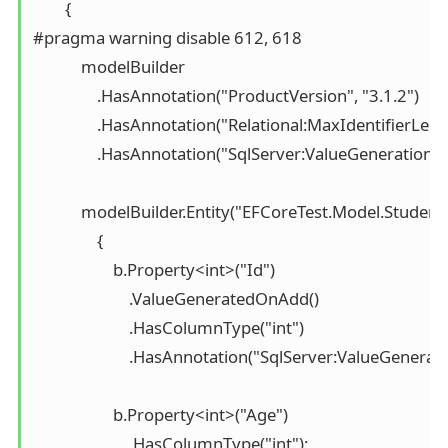
        {

#pragma warning disable 612, 618

            modelBuilder

                .HasAnnotation("ProductVersion", "3.1.2")

                .HasAnnotation("Relational:MaxIdentifierLeng
                .HasAnnotation("SqlServer:ValueGenerati
            modelBuilder.Entity("EFCoreTest.Model.Student"
                {

                    b.Property<int>("Id")

                        .ValueGeneratedOnAdd()

                        .HasColumnType("int")

                        .HasAnnotation("SqlServer:ValueGe
                    b.Property<int>("Age")

                        .HasColumnType("int");
