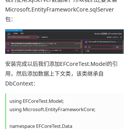
Microsoft.EntityFrameworkCore.sqlServer
包：
安装完成以后我们添加EFCoreTest.Model的引
用，然后添加数据上下文类，该类继承自
DbContext：
using EFCoreTest.Model;

using Microsoft.EntityFrameworkCore;

namespace EFCoreTest.Data
