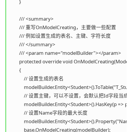
        }

        /// <summary>

        /// 重写OnModelCreating，主要做一些配置

        /// 例如设置生成的表名、主键、字符长度

        /// </summary>

        /// <param name="modelBuilder"></param>

        protected override void OnModelCreating(ModelB
        {

            // 设置生成的表名

            modelBuilder.Entity<Student>().ToTable("T_Stude
            // 设置主键，可以不设置，会默认把Id字段当成主
            modelBuilder.Entity<Student>().HasKey(p => p.Id
            // 设置Name字段的最大长度

            modelBuilder.Entity<Student>().Property("Na
            base.OnModelCreating(modelBuilder);
