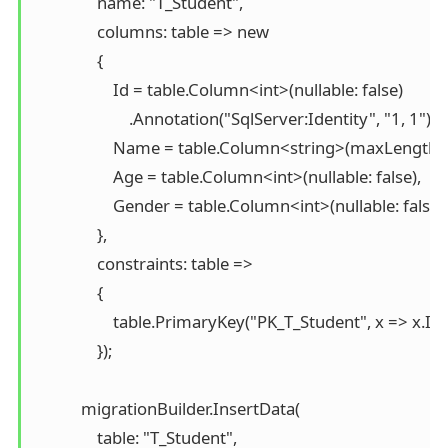
                name: "T_Student",

                columns: table => new

                {

                    Id = table.Column<int>(nullable: false)

                        .Annotation("SqlServer:Identity", "1, 1"),

                    Name = table.Column<string>(maxLength: 3
                    Age = table.Column<int>(nullable: false),

                    Gender = table.Column<int>(nullable: false)

                },

                constraints: table =>

                {

                    table.PrimaryKey("PK_T_Student", x => x.Id);
                });

            migrationBuilder.InsertData(

                table: "T_Student",
