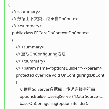
{

    /// <summary>

    /// 数据上下文类，继承自DbContext

    /// </summary>

    public class EFCoreDbContext:DbContext

    {

        /// <summary>

        /// 重写OnConfiguring方法

        /// </summary>

        /// <param name="optionsBuilder"></param>

        protected override void OnConfiguring(DbContex
        {

            // 使用SqlServer数据库，传递连接字符串

            optionsBuilder.UseSqlServer("Data Source=.;
            base.OnConfiguring(optionsBuilder);
