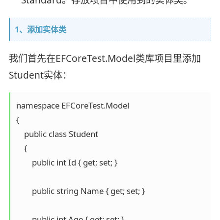
Standard。存放项目中使用到的实体类。
1、添加实体类
我们首先在EFCoreTest.Model类库项目里添加
Student实体：
namespace EFCoreTest.Model

{

    public class Student

    {

        public int Id { get; set; }

        public string Name { get; set; }

        public int Age { get; set; }
