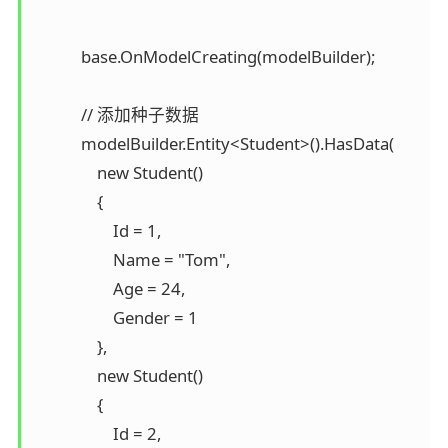
            base.OnModelCreating(modelBuilder);

            // 添加种子数据

            modelBuilder.Entity<Student>().HasData(

                new Student()

                {

                    Id = 1,

                    Name = "Tom",

                    Age = 24,

                    Gender = 1

                },

                new Student()

                {

                    Id = 2,
