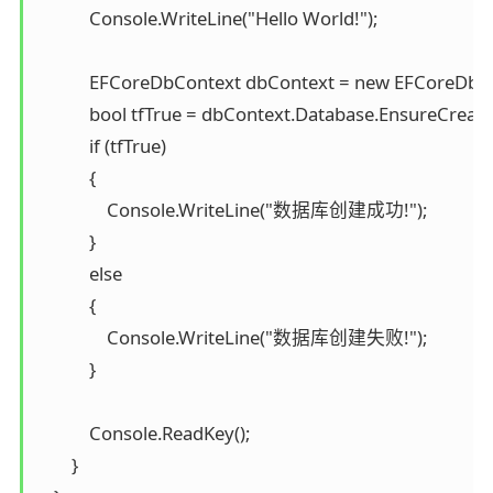
            Console.WriteLine("Hello World!");

            EFCoreDbContext dbContext = new EFCoreDbCo
            bool tfTrue = dbContext.Database.EnsureCreated
            if (tfTrue)

            {

                Console.WriteLine("数据库创建成功!");

            }

            else

            {

                Console.WriteLine("数据库创建失败!");

            }

            Console.ReadKey();

        }
