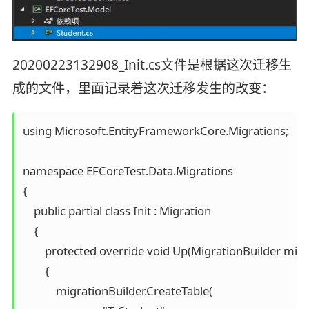
20200223132908_Init.cs文件是根据这次迁移生
成的文件，里面记录着这次迁移发生的改变：
using Microsoft.EntityFrameworkCore.Migrations;

namespace EFCoreTest.Data.Migrations

{

    public partial class Init : Migration

    {

        protected override void Up(MigrationBuilder migr
        {

            migrationBuilder.CreateTable(
