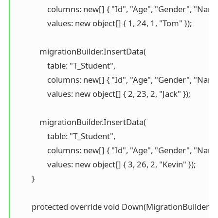
                columns: new[] { "Id", "Age", "Gender", "Name"
                values: new object[] { 1, 24, 1, "Tom" });

            migrationBuilder.InsertData(

                table: "T_Student",

                columns: new[] { "Id", "Age", "Gender", "Name"
                values: new object[] { 2, 23, 2, "Jack" });

            migrationBuilder.InsertData(

                table: "T_Student",

                columns: new[] { "Id", "Age", "Gender", "Name"
                values: new object[] { 3, 26, 2, "Kevin" });

        }

        protected override void Down(MigrationBuilder m