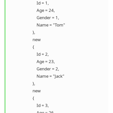
                            Id = 1,

                            Age = 24,

                            Gender = 1,

                            Name = "Tom"

                        },

                        new

                        {

                            Id = 2,

                            Age = 23,

                            Gender = 2,

                            Name = "Jack"

                        },

                        new

                        {

                            Id = 3,

                            Age = 26,
