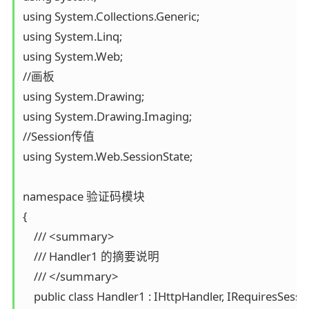
using System.Collections.Generic;

using System.Linq;

using System.Web;

//画板

using System.Drawing;

using System.Drawing.Imaging;

//Session传值

using System.Web.SessionState;

namespace 验证码模块

{

    /// <summary>

    /// Handler1 的摘要说明

    /// </summary>

    public class Handler1 : IHttpHandler, IRequiresSessio