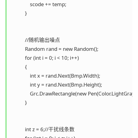
                scode += temp;

            }

            //随机输出噪点

            Random rand = new Random();

            for (int i = 0; i < 10; i++)

            {

                int x = rand.Next(Bmp.Width);

                int y = rand.Next(Bmp.Height);

                Grc.DrawRectangle(new Pen(Color.LightGray, 0),
            }

            int z = 6;//干扰线条数
