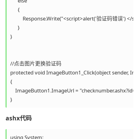
      else

      {

          Response.Write("<script>alert('验证码错误') </scri
      }

}

//点击图片更换验证码

protected void ImageButton1_Click(object sender, Ima
{

    ImageButton1.ImageUrl = "checknumber.ashx?id=" 
}
ashx代码
using System;
