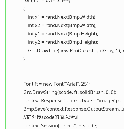
            for (int i = 0; i < z; i++)

            {

                int x1 = rand.Next(Bmp.Width);

                int x2 = rand.Next(Bmp.Width);

                int y1 = rand.Next(Bmp.Height);

                int y2 = rand.Next(Bmp.Height);

                Grc.DrawLine(new Pen(Color.LightGray, 1)
            }

            Font ft = new Font("Arial", 25);

            Grc.DrawString(scode, ft, solidBrush, 0, 0);

            context.Response.ContentType = "image/jpg";

            Bmp.Save(context.Response.OutputStream, Im
            //向外传scode的值以验证

            context.Session["check"] = scode;
