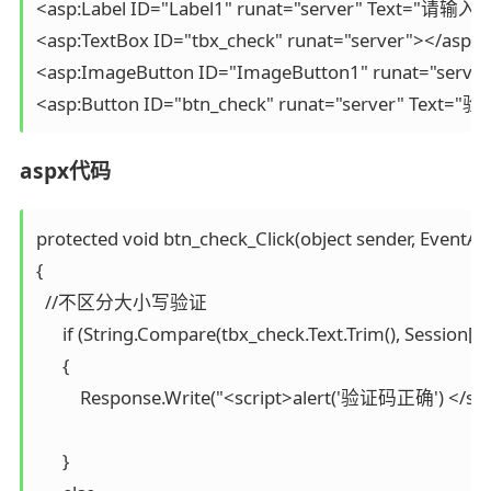
<asp:Label ID="Label1" runat="server" Text="请输入验
<asp:TextBox ID="tbx_check" runat="server"></asp:T
<asp:ImageButton ID="ImageButton1" runat="server
<asp:Button ID="btn_check" runat="server" Text="验证
aspx代码
protected void btn_check_Click(object sender, EventArg
{

  //不区分大小写验证

      if (String.Compare(tbx_check.Text.Trim(), Session["c
      {    

          Response.Write("<script>alert('验证码正确') </scri
      }    
