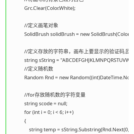
            Grc.Clear(Color.White);

            //定义画笔对象

            SolidBrush solidBrush = new SolidBrush(Color.Bl
            //定义存放的字符串，画布上要显示的验证码
            string sString = "ABCDEFGHJKLMNPQRS
            //定义随机数

            Random Rnd = new Random((int)DateTime
            //for存放随机数的字符变量

            string scode = null;

            for (int i = 0; i < 6; i++)

            {

                string temp = sString.Substring(