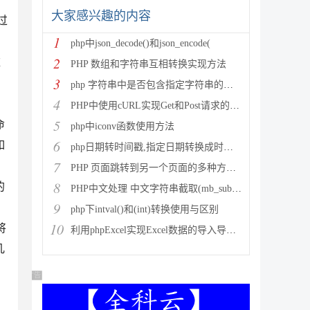
大家感兴趣的内容
过
1
php中json_decode()和json_encode(
2
难
PHP 数组和字符串互相转换实现方法
3
php 字符串中是否包含指定字符串的多种方法
4
PHP中使用cURL实现Get和Post请求的方法
5
命
php中iconv函数使用方法
6
如
php日期转时间戳,指定日期转换成时间戳
7
PHP 页面跳转到另一个页面的多种方法方法总结
8
的
PHP中文处理 中文字符串截取(mb_substr)和获取中
9
php下intval()和(int)转换使用与区别
10
将
利用phpExcel实现Excel数据的导入导出(全步骤详细
几
广告 商业广告，理性选择