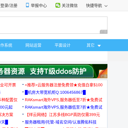
登录/注册
举报中心
关注微信
快捷导航
性选择
广告 商业广告，理
操作系统
网站运营
平面设计
其它
广告 商业广告，理
，企业可开票
<推荐>云服务器注册免费领★充值白拿$100
器
█机房大带宽机柜Q:1006456867█
多种配置仅
RAKsmart海外VPS,服务器低至7折★免费试
00元起
用★
RAKsmart海外VPS,服务器低至7折★免费试
解决方案
用★
【祥云网络】江苏多线BGP高防仅需399元
/天█
服务器租用/托管-域名空间/认准腾佑科技