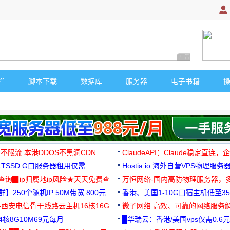
广告 商业广告，理
栏
脚本下载
数据库
服务器
电子书籍
 不限流 本港DDOS不黑洞CDN
ClaudeAPI：Claude稳定直连
G1TSSD G口服务器租用仅需
Hostia.io 海外自营VPS物理服务
可免费测试
址查询▉ip归属地ip风险★天天免费查
万恒网络-国内高防物理服务器，
】250个随机IP 50M带宽 800元
99元/月起
香港、美国1-10G口宿主机低至35
-西安电信骨干线路云主机16核16G
微子网络 高效、可靠的网络服务
核8G10M69元每月
█华瑞云：香港/美国vps仅需0.6元