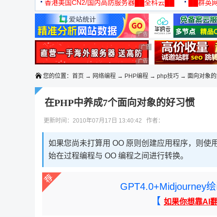
机
香港美国CN2/国内高防服务器██全科云██
██群英网
◆◆◆
广告 商业广告，理性选择
广告 商业广告，理性选择
广告 商业广告，理性选择
您的位置：
首页
→
网络编程
→
PHP编程
→
php技巧
→ 面向对象
在PHP中养成7个面向对象的好习惯
更新时间：2010年07月17日 13:40:42 作者：
如果您尚未打算用 OO 原则创建应用程序，则使用
始在过程编程与 OO 编程之间进行转换。
GPT4.0+Midjou
【
如果你想靠AI