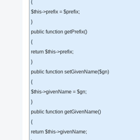
{
$this->prefix = $prefix;
}
public function getPrefix()
{
return $this->prefix;
}
public function setGivenName($gn)
{
$this->givenName = $gn;
}
public function getGivenName()
{
return $this->givenName;