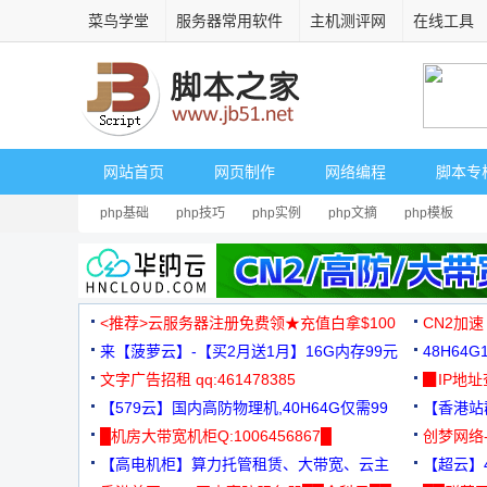
菜鸟学堂
服务器常用软件
主机测评网
在线工具
网站首页
网页制作
网络编程
脚本专
php基础
php技巧
php实例
php文摘
php模板
<推荐>云服务器注册免费领★充值白拿$100
CN2加速
来【菠萝云】-【买2月送1月】16G内存99元
48H64
文字广告招租 qq:461478385
3000+
▉IP地
【579云】国内高防物理机,40H64G仅需99
【香港站群
元
█机房大带宽机柜Q:1006456867█
创梦网络
【高电机柜】算力托管租赁、大带宽、云主
88元/月
【超云】4