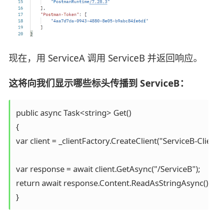
现在，用 ServiceA 调用 ServiceB 并返回响应。
这将向我们显示哪些标头传播到 ServiceB：
public async Task<string> Get()

{

var client = _clientFactory.CreateClient("ServiceB-Client"
var response = await client.GetAsync("/ServiceB");

return await response.Content.ReadAsStringAsync();

}