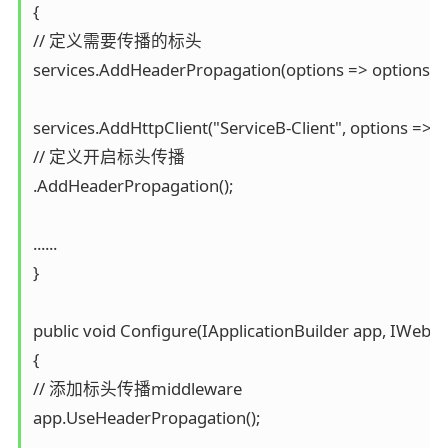
{

// 定义需要传播的标头

services.AddHeaderPropagation(options => options.Hea
services.AddHttpClient("ServiceB-Client", options => o
// 定义开启标头传播

.AddHeaderPropagation();

......

}

public void Configure(IApplicationBuilder app, IWebH
{

// 添加标头传播middleware

app.UseHeaderPropagation();
