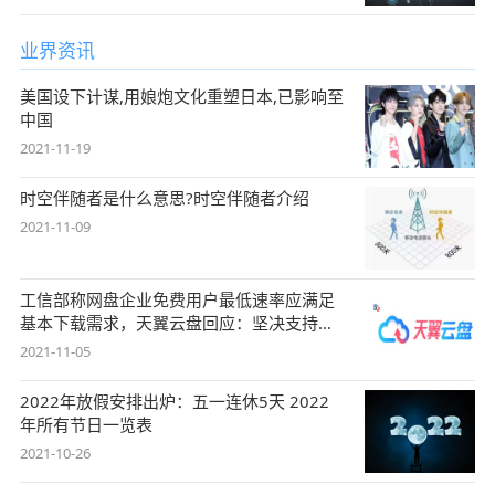
业界资讯
美国设下计谋,用娘炮文化重塑日本,已影响至
中国
2021-11-19
时空伴随者是什么意思?时空伴随者介绍
2021-11-09
工信部称网盘企业免费用户最低速率应满足
基本下载需求，天翼云盘回应：坚决支持，
始终
2021-11-05
2022年放假安排出炉：五一连休5天 2022
年所有节日一览表
2021-10-26