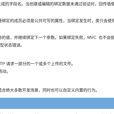
的模型类型生成的字段名。当创建或编辑的绑定数据未通过验证时，回传值
要绑定的成员必须是公共可写的属性，当绑定发生时，类只会使
的值，并继续绑定下一个参数。如果绑定失败，MVC 也不会
查询模型状态错误。
e> ：作为 HTTP 请求一部分的一个或多个上传的文件。
的活动。
适合绝大多数开发场景，同时也可以自定义内置的行为。