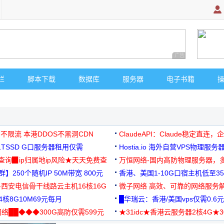
广告 商业广告，理
栏
脚本下载
数据库
服务器
电子书籍
 不限流 本港DDOS不黑洞CDN
ClaudeAPI：Claude稳定直连
G1TSSD G口服务器租用仅需
Hostia.io 海外自营VPS物理服务
可免费测试
址查询▉ip归属地ip风险★天天免费查
万恒网络-国内高防物理服务器，
】250个随机IP 50M带宽 800元
99元/月起
香港、美国1-10G口宿主机低至35
-西安电信骨干线路云主机16核16G
微子网络 高效、可靠的网络服务
核8G10M69元每月
█华瑞云：香港/美国vps仅需0.6元
络██◆◆◆300G高防仅需599元
★31idc★香港云服务器2核4G★