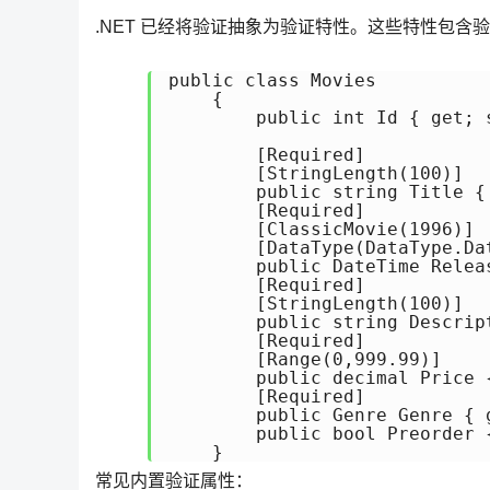
.NET 已经将验证抽象为验证特性。这些特性包含
public class Movies

    {

        public int Id { get; s
        [Required]

        [StringLength(100)]

        public string Title { 
        [Required]

        [ClassicMovie(1996)]

        [DataType(DataType.Dat
        public DateTime Releas
        [Required]

        [StringLength(100)]

        public string Descript
        [Required]

        [Range(0,999.99)]

        public decimal Price {
        [Required]

        public Genre Genre { g
        public bool Preorder {
    }
常见内置验证属性：