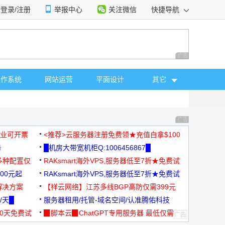
登录/注册
举报中心
关注微信
快捷导航
性选择
广告 商业广告，理
操作系统
网站运营
平面设计
其它
广告 商业广告，理
，企业可开票
<推荐>云服务器注册免费领★充值白拿$100
器
█机房大带宽机柜Q:1006456867█
多种配置仅
RAKsmart海外VPS,服务器低至7折★免费试
00元起
用★
RAKsmart海外VPS,服务器低至7折★免费试
解决方案
用★
【祥云网络】江苏多线BGP高防仅需399元
/天█
服务器租用/托管-域名空间/认准腾佑科技
30天免费试
▉脚本云▉ChatGPT专用服务器 最低仅需