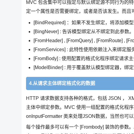
MVC 包含集中可以指定与默认绑定源不同行为的特性。比如，可
定一个属性是否需要绑定，或者是否该发生。而且
[BindRequired] ：如果不发生绑定，将添加
[BingNever] : 告诉模型绑定从不绑定到此参数。
[FromHeader] , [FromQuery] , [FromRo
[FromServices] : 此特性使用依赖注入来绑
[FromBody] : 使用配置的格式化程序绑
[ModelBinder] : 用于覆盖默认模型绑定器，
4.从请求主体绑定格式化的数据
HTTP 请求数据支持各种的格式，包括 JSON ， X
主体中绑定参数。MVC 使用一组配置的格式化程序
onInputFormatter 类来处理JSON数据，
每个操作最多可以有一个 [Frombody] 装饰的参数