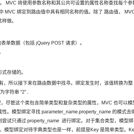
。 MVC 将使用参数名称和其公共可设置的属性名称查找每个参
中 MVC 绑定到路由值中具有相同名称的值。除了 路由值， MV
这样做。
发送的表单数据（包括 jQuery POST 请求）。
集。
。
形式存储的。
中没有，所以接下来在路由数据中找寻。绑定发生时，该值转换为整
字符串 “2” .
es 类型，尽管这个类包含简单类型和复杂类型的属性，MVC 也可以模
寻找 parameter_name.property_name 的模式去
只通过 property_name 进行绑定。对于集合类型，模型绑
 [index] 。模型绑定对待字典类型也是一样，前提是Key 是简单类型。Ke