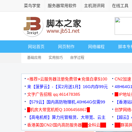
菜鸟学堂
服务器常用软件
主机测评网
在线工具
网站首页
网页制作
网络编程
脚本专
基础应用
实用技巧
自学过程
<推荐>云服务器注册免费领★充值白拿$100
CN2加速
来【菠萝云】-【买2月送1月】16G内存99元
48H64
文字广告招租 qq:461478385
3000+
▉IP地
【579云】国内高防物理机,40H64G仅需99
【香港站群
元
█机房大带宽机柜Q:1006456867█
创梦网络
【高电机柜】算力托管租赁、大带宽、云主
88元/月
【超云】4
机
香港美国CN2/国内高防服务器██全科云██
██群英网