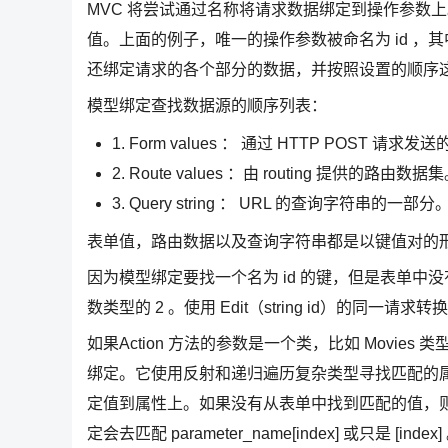
MVC 将尝试通过名称将请求数据绑定到操作参数上
值。上面的例子，唯一的操作参数被命名为 id ，其
还绑定请求的各个部分的数据，并按照设置的顺序
模型绑定查找数据源的顺序列表：
1. Form values ： 通过 HTTP POST 请求
2. Route values ：由 routing 提供的路由数据
3. Query string ： URL 的查询字符串的一部分
表单值，路由数据以及查询字符串都是以键值对的
因为模型绑定要找一个名为 id 的键，但是表单
数类型的 2 。使用 Edit（string id）的同一请求转换为
如果Action 方法的参数是一个类，比如 Movi
绑定。它使用反射和递归遍历复杂类型寻找匹配的属性。模型绑定
定值到属性上。如果没有从表单中找到匹配的值，则尝试
定会去匹配 parameter_name[index] 或只是