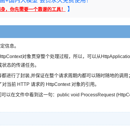
rney绘画+国内大模型 会员永久免费使用！
】
翻身，你先需要一个靠谱的工具！
P特定信息。
由于HttpContext对象贯穿整个处理过程，所以，可以从HttpApplicatio
成状态的传递任务。
、Server等等都进行了封装,并保证在整个请求周期内都可以随时随地的调用
提供了对当前 HTTP 请求的 HttpContext 对象的引用。
件中看到这一句：public void ProcessRequest (HttpC