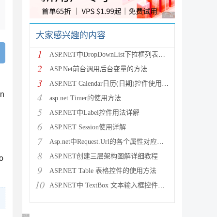
广告 商业广告，理性
大家感兴趣的内容
1
ASP.NET中DropDownList下拉框列表控件绑定数
2
ASP.Net前台调用后台变量的方法
3
ASP.NET Calendar日历(日期)控件使用方法
n
4
asp.net Timer的使用方法
5
ASP.NET中Label控件用法详解
6
；
ASP.NET Session使用详解
7
Asp.net中Request.Url的各个属性对应的意义介
8
ASP.NET创建三层架构图解详细教程
o
9
ASP.NET Table 表格控件的使用方法
10
ASP.NET中 TextBox 文本输入框控件的使用方法