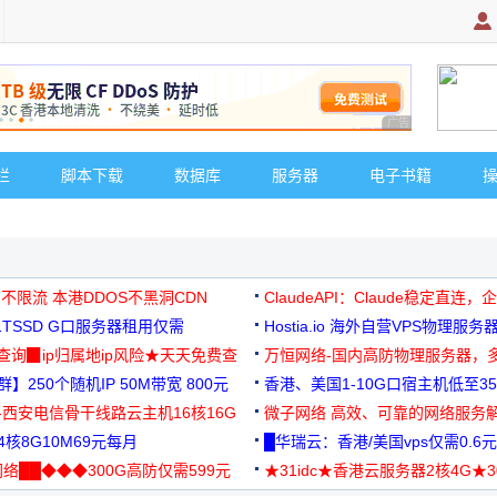
广告 商业广告，理
栏
脚本下载
数据库
服务器
电子书籍
 不限流 本港DDOS不黑洞CDN
ClaudeAPI：Claude稳定直连
G1TSSD G口服务器租用仅需
Hostia.io 海外自营VPS物理服务
可免费测试
址查询▉ip归属地ip风险★天天免费查
万恒网络-国内高防物理服务器，
】250个随机IP 50M带宽 800元
99元/月起
香港、美国1-10G口宿主机低至35
-西安电信骨干线路云主机16核16G
微子网络 高效、可靠的网络服务
核8G10M69元每月
█华瑞云：香港/美国vps仅需0.6元
络██◆◆◆300G高防仅需599元
★31idc★香港云服务器2核4G★