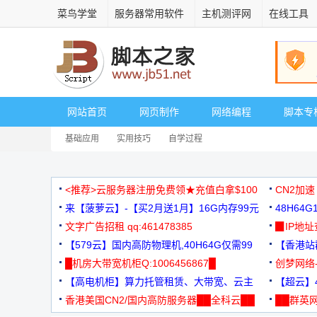
菜鸟学堂
服务器常用软件
主机测评网
在线工具
网站首页
网页制作
网络编程
脚本专
基础应用
实用技巧
自学过程
<推荐>云服务器注册免费领★充值白拿$100
CN2加速
来【菠萝云】-【买2月送1月】16G内存99元
48H64
文字广告招租 qq:461478385
3000+
▉IP地
【579云】国内高防物理机,40H64G仅需99
【香港站群
元
█机房大带宽机柜Q:1006456867█
创梦网络
【高电机柜】算力托管租赁、大带宽、云主
88元/月
【超云】4
机
香港美国CN2/国内高防服务器██全科云██
██群英网