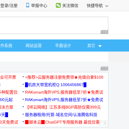
登录/注册
举报中心
关注微信
快捷导航
性选择
广告 商业广告，理
操作系统
网站运营
平面设计
其它
广告 商业广告，理
，企业可开票
<推荐>云服务器注册免费领★充值白拿$100
器
█机房大带宽机柜Q:1006456867█
多种配置仅
RAKsmart海外VPS,服务器低至7折★免费试
00元起
用★
RAKsmart海外VPS,服务器低至7折★免费试
解决方案
用★
【祥云网络】江苏多线BGP高防仅需399元
/天█
服务器租用/托管-域名空间/认准腾佑科技
30天免费试
▉脚本云▉ChatGPT专用服务器 最低仅需