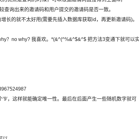
较查询出来的邀请码和用户提交的邀请码是否一致。
长的就不太好用(需要先插入数据库获取id，再更新邀请码)。
why？no why? 我喜欢。*(&^(^%&^$&^$ 把方法3变通下就可以
7524987
个'9'，这样就能确定唯一性。最后在后面产生一些随机数字就可
可以。