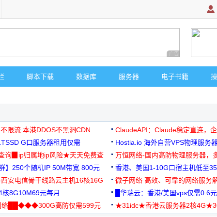
广告 商业广告，理
栏
脚本下载
数据库
服务器
电子书籍
 不限流 本港DDOS不黑洞CDN
ClaudeAPI：Claude稳定直连
G1TSSD G口服务器租用仅需
Hostia.io 海外自营VPS物理服务
可免费测试
址查询▉ip归属地ip风险★天天免费查
万恒网络-国内高防物理服务器，
】250个随机IP 50M带宽 800元
99元/月起
香港、美国1-10G口宿主机低至35
-西安电信骨干线路云主机16核16G
微子网络 高效、可靠的网络服务
核8G10M69元每月
█华瑞云：香港/美国vps仅需0.6元
络██◆◆◆300G高防仅需599元
★31idc★香港云服务器2核4G★