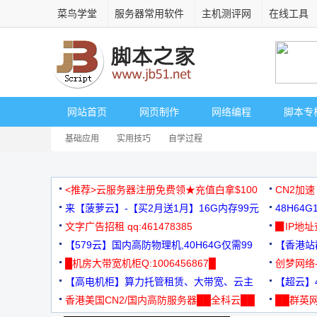
菜鸟学堂
服务器常用软件
主机测评网
在线工具
网站首页
网页制作
网络编程
脚本专
基础应用
实用技巧
自学过程
<推荐>云服务器注册免费领★充值白拿$100
CN2加速
来【菠萝云】-【买2月送1月】16G内存99元
48H64
文字广告招租 qq:461478385
3000+
▉IP地
【579云】国内高防物理机,40H64G仅需99
【香港站群
元
█机房大带宽机柜Q:1006456867█
创梦网络
【高电机柜】算力托管租赁、大带宽、云主
88元/月
【超云】4
机
香港美国CN2/国内高防服务器██全科云██
██群英网