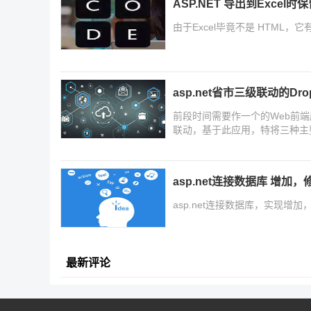
ASP.NET 导出到Excel
由于Excel毕竟不是 HTML，
asp.net省市三级联动的DropD
前段时间需要作一个的Web前
联动，基于此应用，特将三种主要
asp.net连接数据库 增
asp.net连接数据库，实现
最新评论