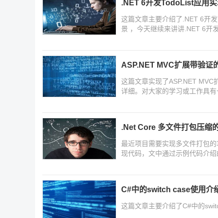
.NET 6开发TodoList应
这篇文章主要介绍了.NET 6开
景 ，今天继续来讲讲.NET 6开
伴可以来参考一下下面文章得具
ASP.NET MVC扩展带验
这篇文章实现了ASP.NET 
详细。对大家的学习或工作具有
.Net Core 多文件打包压
最近项目需要实现多文件打包的功能
现代码，文中通过示例代码介绍
参考一下
C#中的switch case使用介
这篇文章主要介绍了C#中的swi