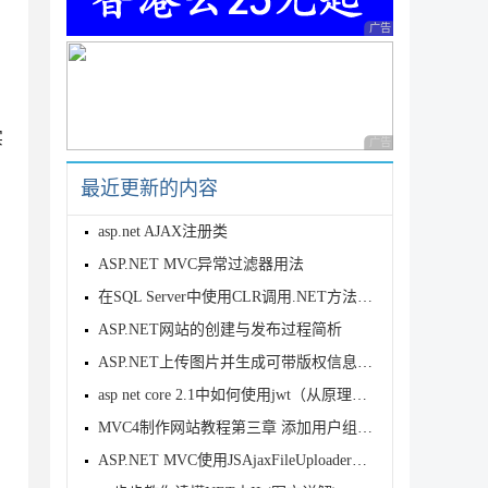
广告 商业广告，理性
实
广告 商业广告，理性
最近更新的内容
asp.net AJAX注册类
ASP.NET MVC异常过滤器用法
在SQL Server中使用CLR调用.NET方法实现思路
ASP.NET网站的创建与发布过程简析
ASP.NET上传图片并生成可带版权信息的缩略图
asp net core 2.1中如何使用jwt（从原理到精通）
MVC4制作网站教程第三章 添加用户组操作3.2
ASP.NET MVC使用JSAjaxFileUploader插件实现单文