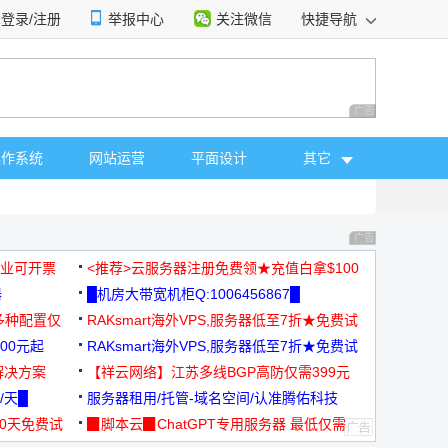
登录/注册
举报中心
关注微信
快捷导航
性选择
广告 商业广告，理
操作系统
网站运营
平面设计
其它
广告 商业广告，理
，企业可开票
<推荐>云服务器注册免费领★充值白拿$100
器
█机房大带宽机柜Q:1006456867█
多种配置仅
RAKsmart海外VPS,服务器低至7折★免费试
00元起
用★
RAKsmart海外VPS,服务器低至7折★免费试
解决方案
用★
【祥云网络】江苏多线BGP高防仅需399元
/天█
服务器租用/托管-域名空间/认准腾佑科技
30天免费试
▉脚本云▉ChatGPT专用服务器 最低仅需