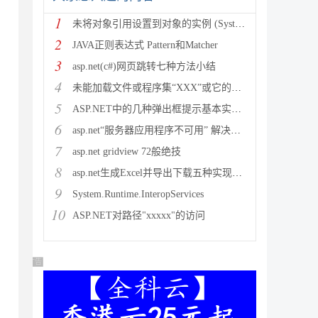
1
未将对象引用设置到对象的实例 (System.NullRef
2
JAVA正则表达式 Pattern和Matcher
3
asp.net(c#)网页跳转七种方法小结
4
未能加载文件或程序集“XXX”或它的某一个依赖项。试图加载格
5
ASP.NET中的几种弹出框提示基本实现方法
6
asp.net“服务器应用程序不可用” 解决方法
7
asp.net gridview 72般绝技
8
asp.net生成Excel并导出下载五种实现方法
9
System.Runtime.InteropServices
10
ASP.NET对路径"xxxxx"的访问
广告 商业广告，理性选择