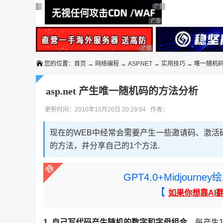
◆◆◆
广告 商业广告，理性选择
广告 商业广告，理性选择
广告 商业广告，理性选择
广告 商业广告，理性选择
广告 商业广告，理性选择
广告 商业广告，理性选择
您的位置：
首页
→
网络编程
→
ASP.NET
→
实用技巧
→ 唯一随机
asp.net 产生唯一随机码的方法分析
更新时间：2010年10月20日 20:29:04 作者：
现在的WEB中经常会需要产生一些邀请码、激活
的方法，并分享自己的1个方法.
GPT4.0+Midjou
【
如果你想靠AI
1. 自己写代码产生随机的数字和字母组合
，每产生