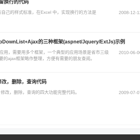
时保留换行的代码
它有自己的样式标准，在Excel 中，实现换行的方法是
2008-12-1
ownList+Ajax的三种框架(aspnet/Jquery/ExtJs)示例
端应用，需要用多个框架，一个典型的应用场景是省市三级
2010-06-0
的ajax框架略作整理，方便有需要的朋友查阅。
加，修改，删除，查询代码
增加，修改，删除，查询的四大功能完整代码。
2009-07-0