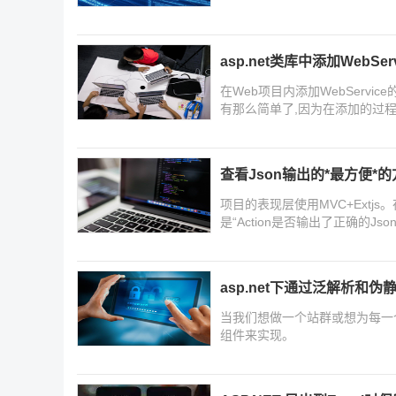
asp.net类库中添加WebS
在Web项目内添加WebServ
有那么简单了,因为在添加的过
你可不要错过了啊
查看Json输出的*最方便*的方
项目的表现层使用MVC+Ext
是“Action是否输出了正确的Jso
asp.net下通过泛解析和
当我们想做一个站群或想为每一
组件来实现。